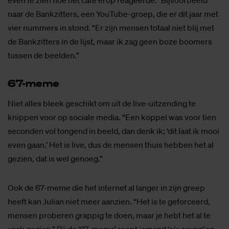
even te zien hoe het café erop reageerde.” Bijvoorbeeld
naar de Bankzitters, een YouTube-groep, die er dit jaar met
vier nummers in stond. “Er zijn mensen totaal niet blij met
de Bankzitters in de lijst, maar ik zag geen boze boomers
tussen de beelden.”
67-meme
Niet alles bleek geschikt om uit de live-uitzending te
knippen voor op sociale media. “Een koppel was voor tien
seconden vol tongend in beeld, dan denk ik; ‘dit laat ik mooi
even gaan.’ Het is live, dus de mensen thuis hebben het al
gezien, dat is wel genoeg.”
Ook de 67-meme die het internet al langer in zijn greep
heeft kan Julian niet meer aanzien. “Het is te geforceerd,
mensen proberen grappig te doen, maar je hebt het al te