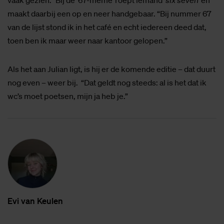
vaak gezien.” Bij de ‘67-meme’ roept iemand ‘
six seven’
en
maakt daarbij een op en neer handgebaar. “Bij nummer 67
van de lijst stond ik in het café en echt iedereen deed dat,
toen ben ik maar weer naar kantoor gelopen.”
Als het aan Julian ligt, is hij er de komende editie – dat duurt
nog even – weer bij. “Dat geldt nog steeds: al is het dat ik
wc’s moet poetsen, mijn ja heb je.”
Evi van Keu­len