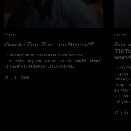
Opinie
Nieuws
Co­mic: Zon, Zee... en Stress?!
Saxi­
Tik­T
Fijne vakantie! In haar laatste comic voor de
wer­v
zomervakantie geniet cartooniste Stefanie Heil alvast
van haar welverdiende rust. Alhoewel...
Het CvB 
stoppen 
17 juli 2026
Jansen, 
de app ee
en intern
veilighei
het gebru
17 juli 