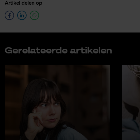
Ar­ti­kel de­len op
Ge­re­la­teer­de ar­ti­ke­len