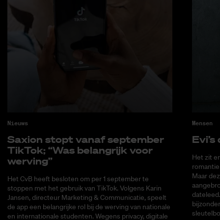
Nieuws
Mensen
Saxi­on stopt van­af sep­tem­ber
Evi’s 
Tik­Tok; “Was be­lang­rijk voor
Het zit e
wer­ving”
romantiek
Maar deze
Het CvB heeft besloten om per 1 september te
aangebrok
stoppen met het gebruik van TikTok. Volgens Karin
dateleed.
Jansen, directeur Marketing & Communicatie, speelt
bijzonder
de app een belangrijke rol bij de werving van nationale
sleutelbo
en internationale studenten. Wegens privacy, digitale