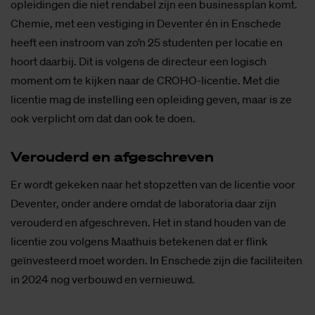
opleidingen die niet rendabel zijn een businessplan komt.
Chemie, met een vestiging in Deventer én in Enschede
heeft een instroom van zo’n 25 studenten per locatie en
hoort daarbij. Dit is volgens de directeur een logisch
moment om te kijken naar de CROHO-licentie. Met die
licentie mag de instelling een opleiding geven, maar is ze
ook verplicht om dat dan ook te doen.
Ver­ou­derd en af­ge­schre­ven
Er wordt gekeken naar het stopzetten van de licentie voor
Deventer, onder andere omdat de laboratoria daar zijn
verouderd en afgeschreven. Het in stand houden van de
licentie zou volgens Maathuis betekenen dat er flink
geïnvesteerd moet worden. In Enschede zijn die faciliteiten
in 2024 nog verbouwd en vernieuwd.