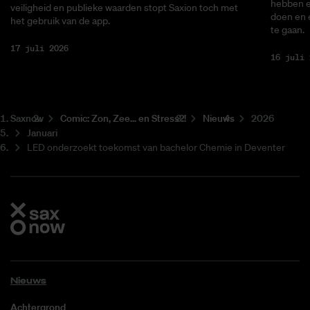
hebben ee
veiligheid en publieke waarden stopt Saxion toch met
doen en 
het gebruik van de app.
te gaan.
17 juli 2026
16 juli 
Saxnow
Co­mic: Zon, Zee... en Stress?!
Nieuws
2026
Januari
LED onderzoekt toekomst van bachelor Chemie in Deventer
Nieuws
Achtergrond