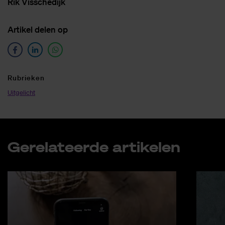
Rik Vis­sche­dijk
Ar­ti­kel de­len op
Ru­brie­ken
Uitgelicht
Ge­re­la­teer­de ar­ti­ke­len