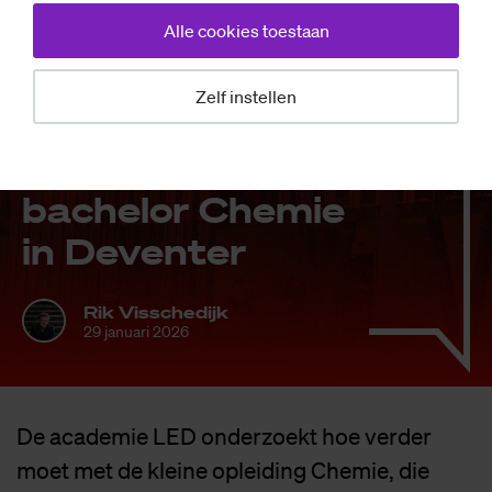
Alle cookies toestaan
Nieuws
Zelf instellen
LED on­der­zoekt
toe­komst van
ba­che­lor Che­mie
in De­ven­ter
Rik Visschedijk
29 januari 2026
De academie LED onderzoekt hoe verder
moet met de kleine opleiding Chemie, die