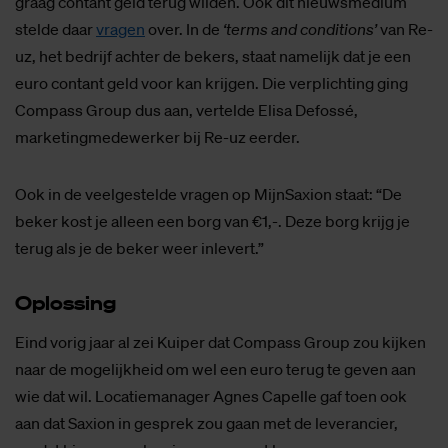
graag contant geld terug wilden. Ook dit nieuwsmedium
stelde daar
vragen
over. In de
‘terms and conditions’
van Re-
uz, het bedrijf achter de bekers, staat namelijk dat je een
euro contant geld voor kan krijgen. Die verplichting ging
Compass Group dus aan, vertelde Elisa Defossé,
marketingmedewerker bij Re-uz eerder.
Ook in de veelgestelde vragen op MijnSaxion staat: “De
beker kost je alleen een borg van €1,-. Deze borg krijg je
terug als je de beker weer inlevert.”
Op­los­sing
Eind vorig jaar al zei Kuiper dat Compass Group zou kijken
naar de mogelijkheid om wel een euro terug te geven aan
wie dat wil. Locatiemanager Agnes Capelle gaf toen ook
aan dat Saxion in gesprek zou gaan met de leverancier,