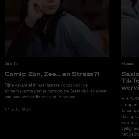
Opinie
Nieuws
Co­mic: Zon, Zee... en Stress?!
Saxi­
Tik­T
Fijne vakantie! In haar laatste comic voor de
wer­v
zomervakantie geniet cartooniste Stefanie Heil alvast
van haar welverdiende rust. Alhoewel...
Het CvB 
stoppen 
17 juli 2026
Jansen, 
de app ee
en intern
veilighei
het gebru