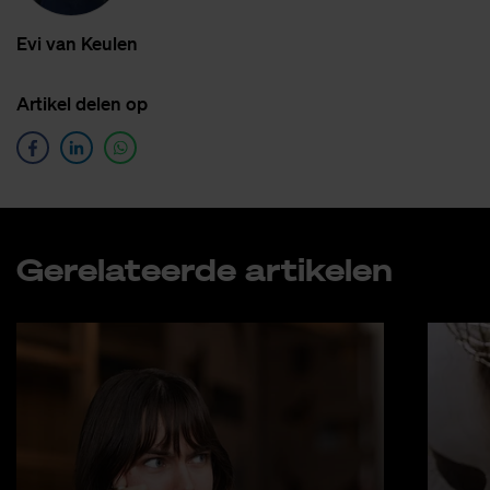
Evi van Keu­len
Ar­ti­kel de­len op
Ge­re­la­teer­de ar­ti­ke­len