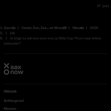
17 juli 
Saxnow
Co­mic: Zon, Zee... en Stress?!
Nieuws
2026
Juli
Je krijgt nu wél een euro voor je Billie Cup: “Kom maar lekker
inwisselen”
Nieuws
Achtergrond
Mensen