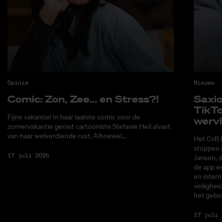
Opinie
Nieuws
Co­mic: Zon, Zee... en Stress?!
Saxi­
Tik­T
Fijne vakantie! In haar laatste comic voor de
wer­v
zomervakantie geniet cartooniste Stefanie Heil alvast
van haar welverdiende rust. Alhoewel...
Het CvB 
stoppen 
17 juli 2026
Jansen, 
de app ee
en intern
veilighei
het gebru
17 juli 