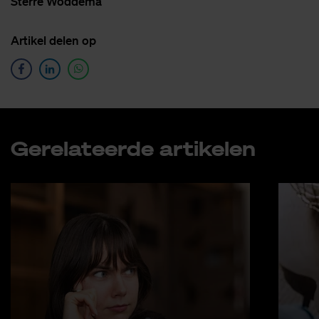
Ster­re Wod­de­ma
Ar­ti­kel de­len op
Ge­re­la­teer­de ar­ti­ke­len