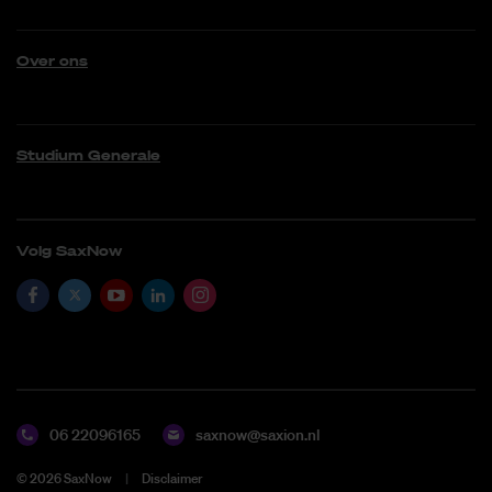
Over ons
Studium Generale
Volg SaxNow
06 22096165
saxnow@saxion.nl
©
2026
SaxNow
Disclaimer