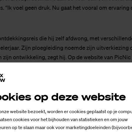
s. “Ik voel geen druk. Nu gaat het vooral om ervaring
ontdekkingsreis die hij zelf afdwong, met verschillen
ielerjaar. Zijn ploegleiding noemde zijn uitverkiezing
n zijn ontwikkeling, zegt hij. Op de website van PicN
n eerste seizoen.
r­plich­tin­gen
okies op deze website
 Biesterbos af naar Barcelona, waar de Tour zaterdag
rit. Voor het zover is, heeft hij eerst nog andere verpli
 onze website bezoekt, worden er cookies geplaatst op je compu
g een tentamen.”
atsen cookies voor het bijhouden van statistieken en om jouw
uren op te slaan maar ook voor marketingdoeleinden (bijvoorb