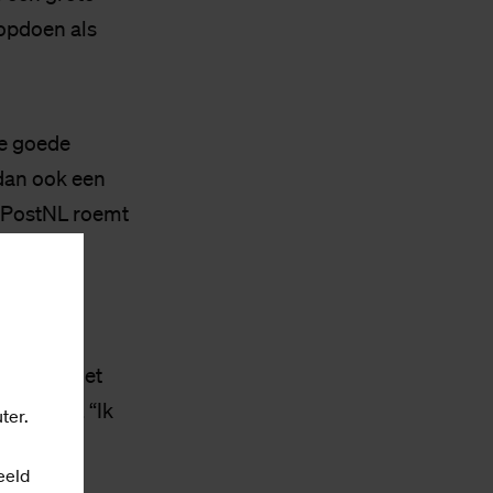
 opdoen als
de goede
 dan ook een
ic PostNL roemt
 begint met
chtingen. “Ik
ter.
eeld