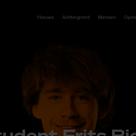
Nieuws
Achtergrond
Mensen
Opin
u­dent Frits Bie