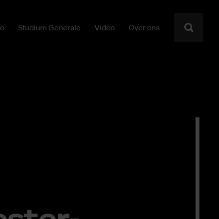
ie
Studium Generale
Video
Over ons
s­ter­