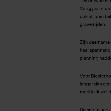
“De ontwikkelin
Vorig jaar stu
ook al: toen beh
gravelrijden.
Zijn deelname a
heel spannend. 
planning hadden
Voor Biesterbos
langer dan een
merkte ik wel d
De eerstejaars 