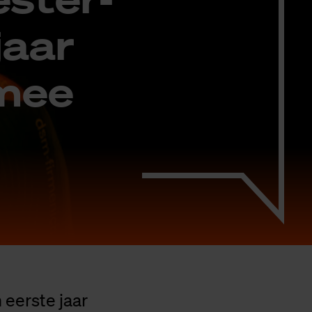
jaar
 mee
 eerste jaar