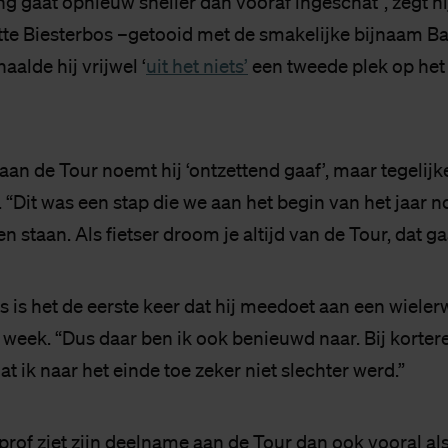
g gaat opnieuw sneller dan vooraf ingeschat”, zegt hij 
ntte Biesterbos –getooid met de smakelijke bijnaam Ba
aalde hij vrijwel ‘
uit het niets’
een tweede plek op he
an de Tour noemt hij ‘ontzettend gaaf’, maar tegelijke
“Dit was een stap die we aan het begin van het jaar n
 staan. Als fietser droom je altijd van de Tour, dat ga
 is het de eerste keer dat hij meedoet aan een wieler
 week. “Dus daar ben ik ook benieuwd naar. Bij korter
at ik naar het einde toe zeker niet slechter werd.”
prof ziet zijn deelname aan de Tour dan ook vooral al