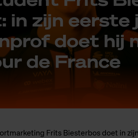
 in zijn eer­ste 
en­prof doet hij
ur de Fran­ce
rtmarketing Frits Biesterbos doet in zijn