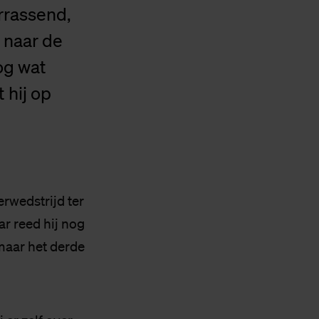
errassend,
t naar de
nog wat
 hij op
erwedstrijd ter
ar reed hij nog
 maar het derde