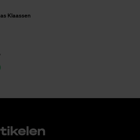
as Klaas­sen
p
ti­ke­len