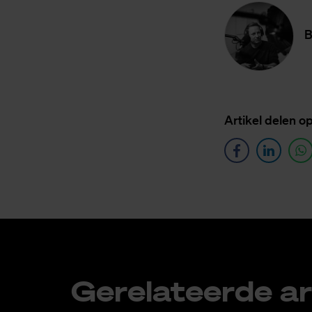
B
Ar­ti­kel de­len o
Ge­re­la­teer­de ar­