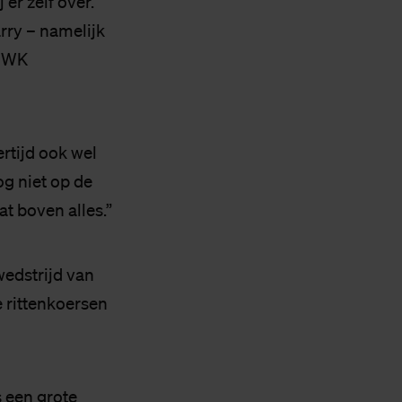
er zelf over.
rry – namelijk
t WK
rtijd ook wel
og niet op de
at boven alles.”
wedstrijd van
e rittenkoersen
s een grote