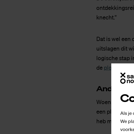
ontdekkingsrei
knecht.”
Dat is wel een 
uitslagen dit w
logische stap i
de
ploeg
zij
An­de­re ve
Co
Woensdag reist
een ploegentijd
Als je
heb morgen no
We pla
voorke