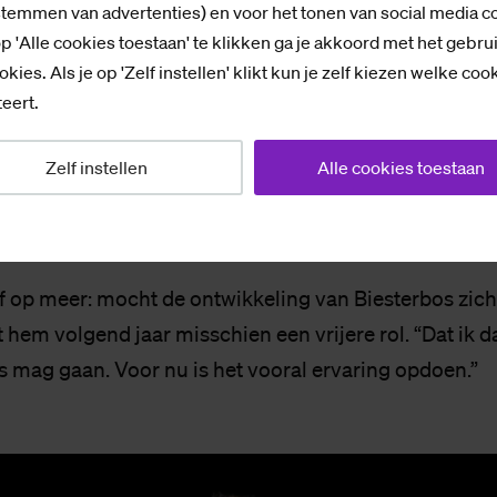
stemmen van advertenties) en voor het tonen van social media c
em met het telefoontje in de voorbereiding op een toe
p 'Alle cookies toestaan' te klikken ga je akkoord met het gebru
et haalde: ‘Financieel 3’. “Die mag ik morgen voor de
okies. Als je op 'Zelf instellen' klikt kun je zelf kiezen welke coo
 ben ik nu druk mee.”
eert.
Zelf instellen
Alle cookies toestaan
ht hem in Barcelona het grootste mondiale wielercirc
rd werken voor het team.”
f op meer: mocht de ontwikkeling van Biesterbos zic
t hem volgend jaar misschien een vrijere rol. “Dat ik 
s mag gaan. Voor nu is het vooral ervaring opdoen.”