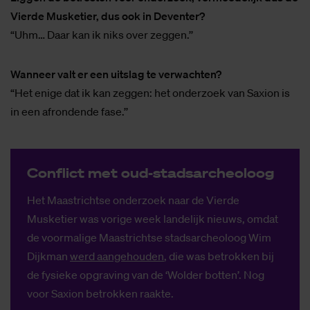
Vierde Musketier, dus ook in Deventer?
“Uhm… Daar kan ik niks over zeggen.’’
Wanneer valt er een uitslag te verwachten?
“Het enige dat ik kan zeggen: het onderzoek van Saxion is
in een afrondende fase.’’
Con­flict met oud-stads­ar­che­o­loog
Het Maastrichtse onderzoek naar de Vierde
Musketier was vorige week landelijk nieuws, omdat
de voormalige Maastrichtse stadsarcheoloog Wim
Dijkman
werd aangehouden
, die was betrokken bij
de fysieke opgraving van de ‘Wolder botten’. Nog
voor Saxion betrokken raakte.