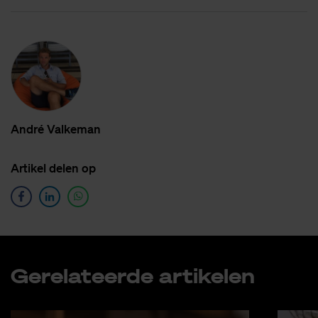
An­dré Val­ke­man
Ar­ti­kel de­len op
Ge­re­la­teer­de ar­ti­ke­len