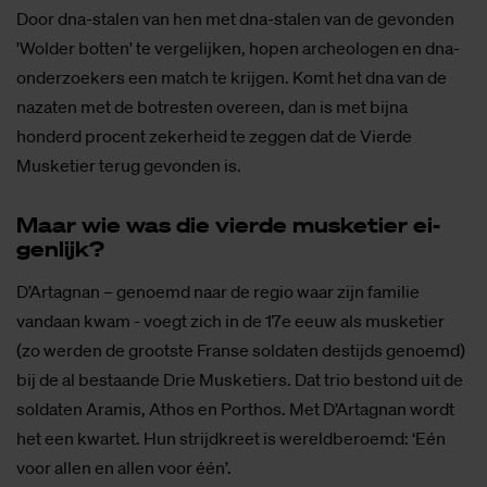
Door dna-stalen van hen met dna-stalen van de gevonden
'Wolder botten' te vergelijken, hopen archeologen en dna-
onderzoekers een match te krijgen. Komt het dna van de
nazaten met de botresten overeen, dan is met bijna
honderd procent zekerheid te zeggen dat de Vierde
Musketier terug gevonden is.
Maar wie was die vier­de mus­ke­tier ei­
gen­lijk?
D’Artagnan – genoemd naar de regio waar zijn familie
vandaan kwam - voegt zich in de 17e eeuw als musketier
(zo werden de grootste Franse soldaten destijds genoemd)
bij de al bestaande Drie Musketiers. Dat trio bestond uit de
soldaten Aramis, Athos en Porthos. Met D’Artagnan wordt
het een kwartet. Hun strijdkreet is wereldberoemd: ‘Eén
voor allen en allen voor één’.