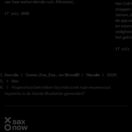
van haar welverdiende rust. Alhoewel...
Het CvB 
stoppen 
17 juli 2026
Jansen, 
de app ee
en intern
veilighei
het gebru
17 juli 
Saxnow
Co­mic: Zon, Zee... en Stress?!
Nieuws
2026
Mei
Hogeschool betrokken bij onderzoek naar eeuwenoud
mysterie: is de Vierde Musketier gevonden?