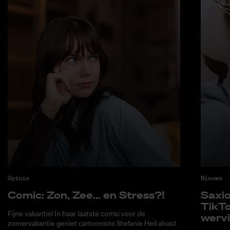
Opinie
Nieuws
Co­mic: Zon, Zee... en Stress?!
Saxi­
Tik­T
Fijne vakantie! In haar laatste comic voor de
wer­v
zomervakantie geniet cartooniste Stefanie Heil alvast