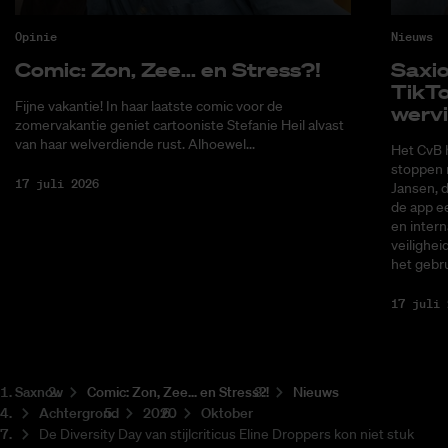
Opinie
Nieuws
Co­mic: Zon, Zee... en Stress?!
Saxi­
Tik­T
Fijne vakantie! In haar laatste comic voor de
wer­v
zomervakantie geniet cartooniste Stefanie Heil alvast
van haar welverdiende rust. Alhoewel...
Het CvB 
stoppen 
17 juli 2026
Jansen, 
de app ee
en intern
veilighei
het gebru
17 juli 
Saxnow
Co­mic: Zon, Zee... en Stress?!
Nieuws
Achtergrond
2020
Oktober
De Diversity Day van stijlcriticus Eline Droppers kon niet stuk