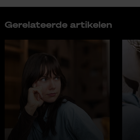
Ge­re­la­teer­de ar­ti­ke­len