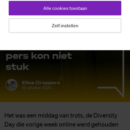
Alle cookies toestaan
Achtergrond
De Di­ver­si­ty
Zelf instellen
Day van stijl­cri­ti­
cus Eli­ne Drop­
pers kon niet
stuk
Eline Droppers
12 oktober 2020
Het was een middag van trots, de Diversity
Day die vorige week online werd gehouden