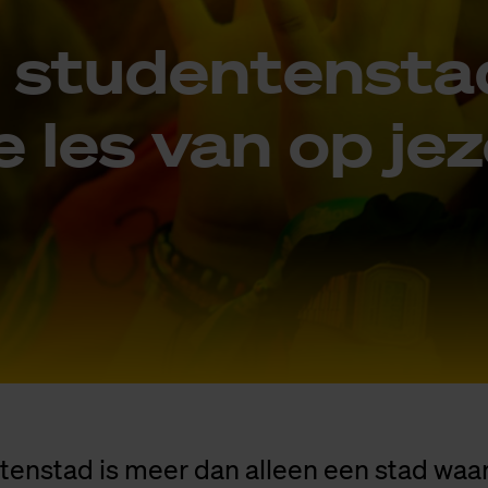
 stu­den­ten­sta
e les van op je­z
enstad is meer dan alleen een stad waar