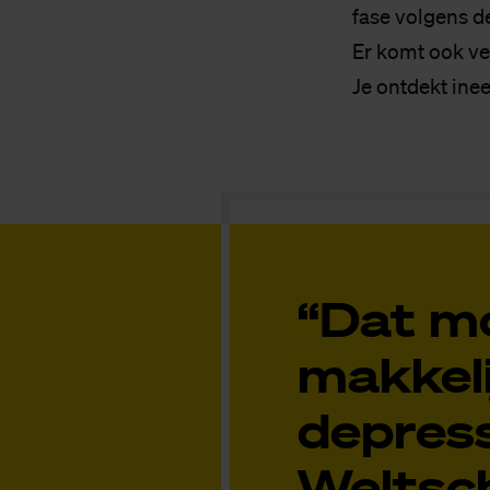
fase volgens de
Er komt ook ve
Je ontdekt inee
“Dat mo
makkeli
depress
Weltsc