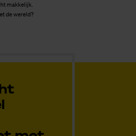
ht makkelijk.
et de wereld?
ht
l
et met