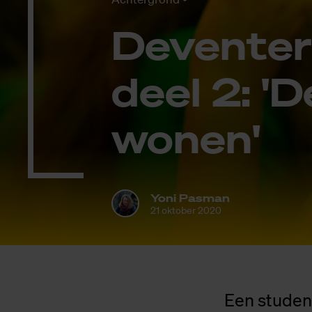
De­ven­ter
deel 2: 'D
wo­nen'
Yoni Pasman
21 oktober 2020
Een student