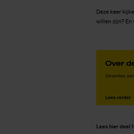
Deze keer kijk
wíllen zijn? En
Over de
Deventer, ee
Lees verder
Lees hier deel 1