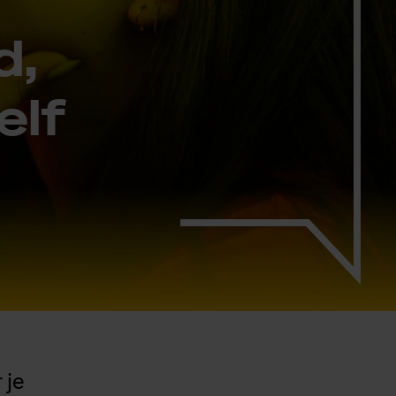
d,
elf
 je