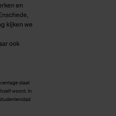
erken en
 Enschede,
ng kijken we
aar ook
rcentage staat
hzelf woont. In
 studentenstad