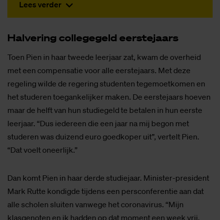
Lees verder
Hal­ve­ring col­le­ge­geld eer­ste­jaars
Toen Pien in haar tweede leerjaar zat, kwam de overheid
met een compensatie voor alle eerstejaars. Met deze
regeling wilde de regering studenten tegemoetkomen en
het studeren toegankelijker maken. De eerstejaars hoeven
maar de helft van hun studiegeld te betalen in hun eerste
leerjaar. “Dus iedereen die een jaar na mij begon met
studeren was duizend euro goedkoper uit”, vertelt Pien.
“Dat voelt oneerlijk.”
Dan komt Pien in haar derde studiejaar. Minister-president
Mark Rutte kondigde tijdens een persconferentie aan dat
alle scholen sluiten vanwege het coronavirus. “Mijn
klasgenoten en ik hadden op dat moment een week vrij.