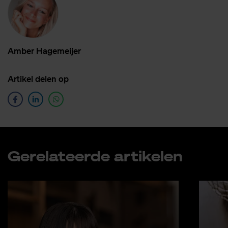
Am­ber Ha­ge­meij­er
Ar­ti­kel de­len op
Ge­re­la­teer­de ar­ti­ke­len