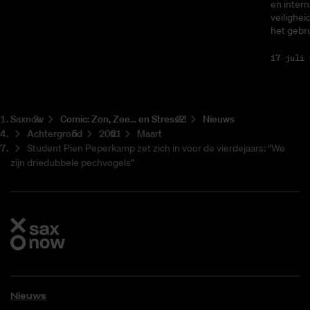
en intern
veilighei
het gebru
17 juli 
Saxnow
Co­mic: Zon, Zee... en Stress?!
Nieuws
Achtergrond
2021
Maart
Student Pien Peperkamp zet zich in voor de vierdejaars: “We
zijn driedubbele pechvogels”
Nieuws