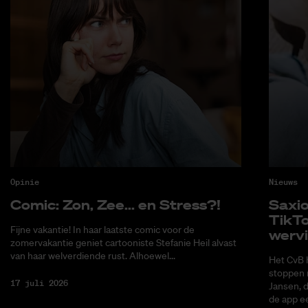
Opinie
Nieuws
Co­mic: Zon, Zee... en Stress?!
Saxi­
Tik­T
Fijne vakantie! In haar laatste comic voor de
wer­v
zomervakantie geniet cartooniste Stefanie Heil alvast
van haar welverdiende rust. Alhoewel...
Het CvB 
stoppen 
17 juli 2026
Jansen, 
de app ee