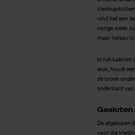
kledingstukken
vind het een l
vorige week zo'
maar helaas is 
In het kabinet 
stuk, houdt een
de broek onder 
onderkant van 
Ge­slo­ten
De afgelopen dr
voor die kledi