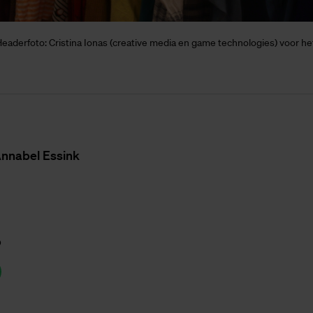
 Headerfoto: Cristina Ionas (creative media en game technologies) voor h
n­na­bel Es­sink
p