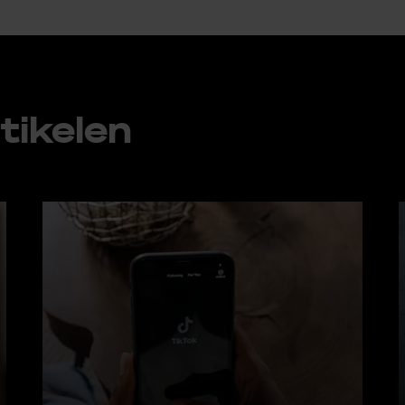
ti­ke­len