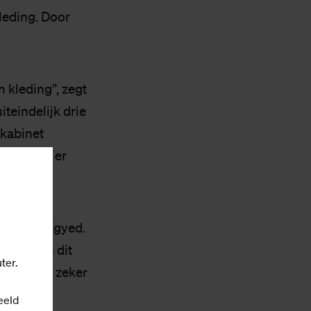
leding. Door
 kleding”, zegt
teindelijk drie
 kabinet
ag kwamen er
er, zegt Egyed.
r vinden dit
ter.
eit en kan zeker
eeld