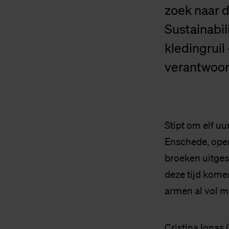
zoek naar 
Sustainabi
kledingruil
verantwoor
Stipt om elf u
Enschede, open.
broeken uitges
deze tijd kome
armen al vol m
Cristina Ionas