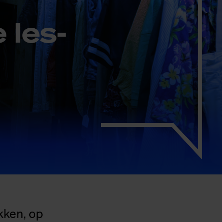
 les­
kken, op