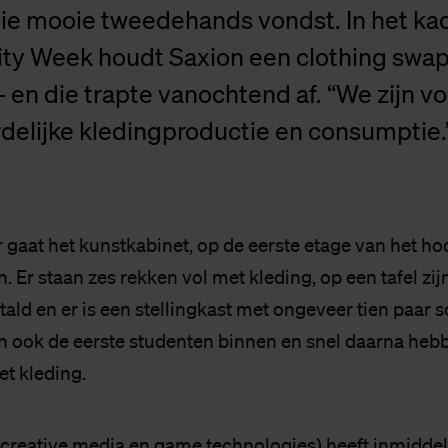
die mooie tweedehands vondst. In het ka
lity Week houdt Saxion een clothing swap
 - en die trapte vanochtend af. “We zijn v
delijke kledingproductie en consumptie.
ur gaat het kunstkabinet, op de eerste etage van het 
 Er staan zes rekken vol met kleding, op een tafel zij
tald en er is een stellingkast met ongeveer tien paar
n ook de eerste studenten binnen en snel daarna heb
et kleding.
 (creative media en game technologies) heeft inmiddel