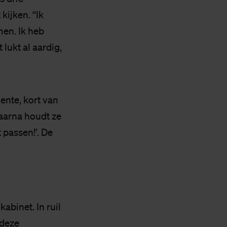
kijken. “Ik
men. Ik heb
 lukt al aardig,
dente, kort van
Daarna houdt ze
 passen!’. De
abinet. In ruil
 deze