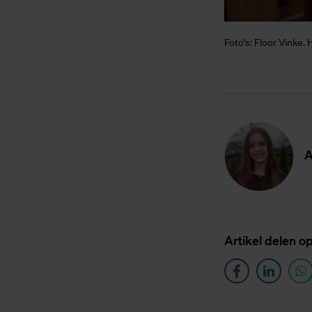
Foto's: Floor Vinke.
A
Ar­ti­kel de­len o