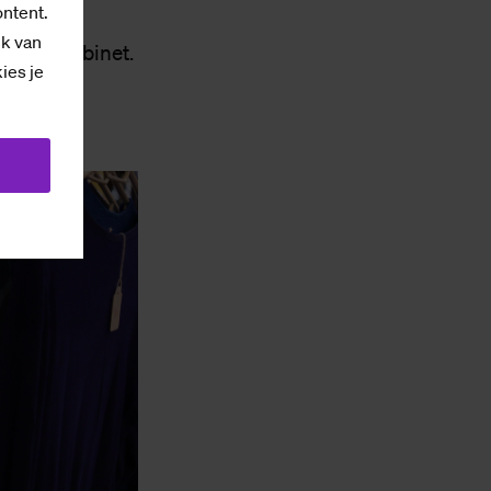
ontent.
ik van
 kunstkabinet.
kies je