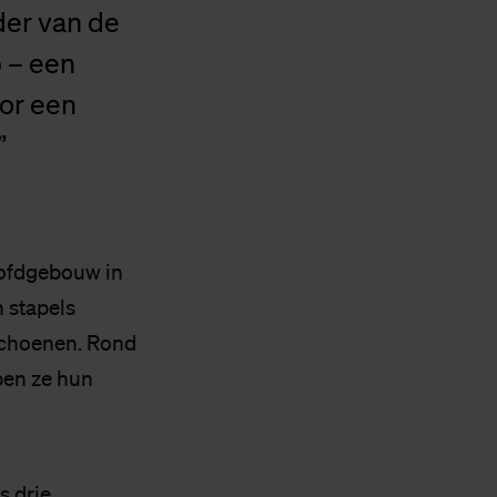
der van de
 – een
oor een
”
hoofdgebouw in
n stapels
 schoenen. Rond
ben ze hun
s drie