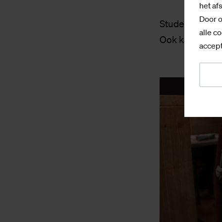
het af
Door o
Studenten kunn
alle co
Ook kan er voo
accept