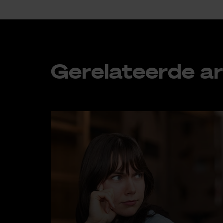
Ge­re­la­teer­de ar­