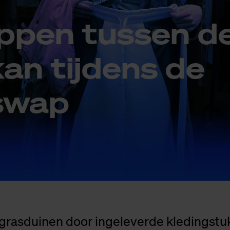
­pen tus­sen de
an tij­dens de
 swap
grasduinen door ingeleverde kledingstu