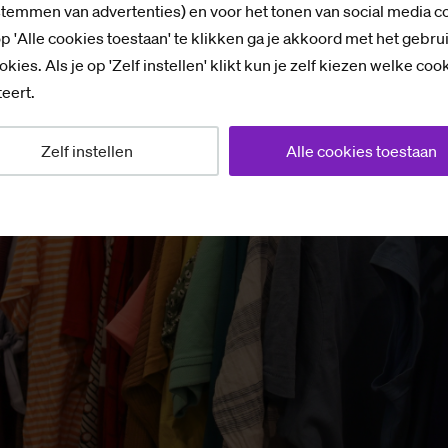
stemmen van advertenties) en voor het tonen van social media c
p 'Alle cookies toestaan' te klikken ga je akkoord met het gebru
en nog de hele week kleding komen uitzoeken bij het
okies. Als je op 'Zelf instellen' klikt kun je zelf kiezen welke coo
r elf uur s ‘ochtends nog kleding ingeleverd worden.
eert.
Zelf instellen
Alle cookies toestaan