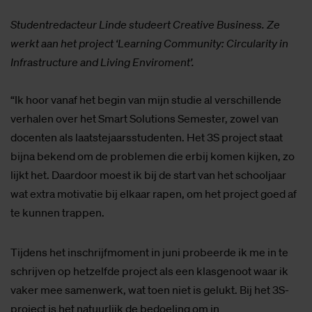
Studentredacteur Linde studeert Creative Business.
Ze
werkt aan het project ‘Learning Community: Circularity in
Infrastructure and Living Enviroment’.
“Ik hoor vanaf het begin van mijn studie al verschillende
verhalen over het Smart Solutions Semester, zowel van
docenten als laatstejaarsstudenten. Het 3S project staat
bijna bekend om de problemen die erbij komen kijken, zo
lijkt het. Daardoor moest ik bij de start van het schooljaar
wat extra motivatie bij elkaar rapen, om het project goed af
te kunnen trappen.
Tijdens het inschrijfmoment in juni probeerde ik me in te
schrijven op hetzelfde project als een klasgenoot waar ik
vaker mee samenwerk, wat toen niet is gelukt. Bij het 3S-
project is het natuurlijk de bedoeling om in