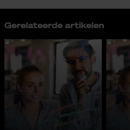
Ge­re­la­teer­de ar­ti­ke­len