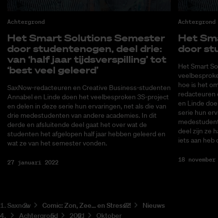
Achtergrond
Achtergrond
Het Smart So­lu­ti­ons Se­mes­ter
Het Smar
door stu­den­ten­ogen, deel drie:
door stu
van ‘half jaar tijds­ver­spil­ling’ tot
Het Smart Sol
‘best veel ge­leerd’
veelbesproke
hoe is het om
SaxNow-redacteuren en Creative Business-studenten
redacteuren 
Annabel en Linde doen het veelbesproken 3S-project
en Linde doen
en delen in deze serie hun ervaringen, net als die van
serie hun erv
drie medestudenten van andere academies. In dit
medestudente
derde en afsluitende deel gaat het over wat de
deel zijn ze 
studenten het afgelopen half jaar hebben geleerd en
iets aan heb
wat ze van het semester vonden.
18 november
27 januari 2022
Saxnow
Co­mic: Zon, Zee... en Stress?!
Nieuws
Achtergrond
2021
Oktober