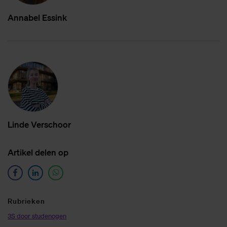
An­na­bel Es­sink
Lin­de Ver­schoor
Ar­ti­kel de­len op
Ru­brie­ken
3S door studenogen