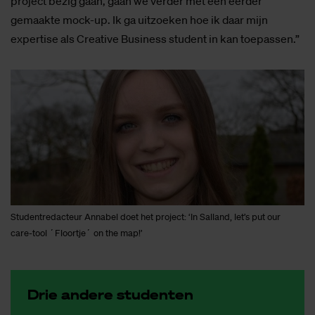
project bezig gaan, gaan we verder met een eerder
gemaakte mock-up. Ik ga uitzoeken hoe ik daar mijn
expertise als Creative Business student in kan toepassen.”
Studentredacteur Annabel doet het project: ‘In Salland, let’s put our
care-tool ´Floortje´ on the map!’
Drie an­de­re stu­den­ten