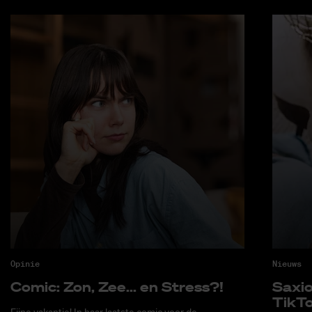
Opinie
Nieuws
Co­mic: Zon, Zee... en Stress?!
Saxi­
Tik­T
Fijne vakantie! In haar laatste comic voor de