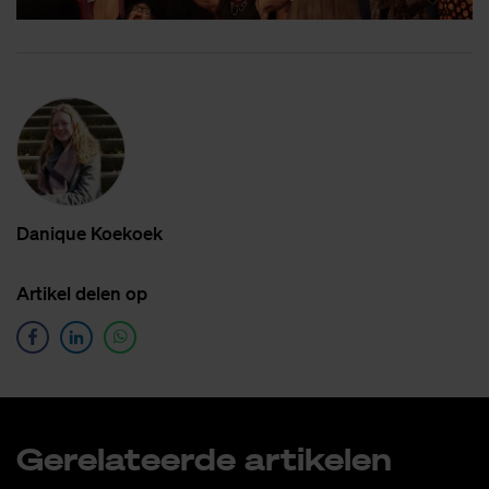
Da­ni­que Koe­koek
Ar­ti­kel de­len op
Ge­re­la­teer­de ar­ti­ke­len