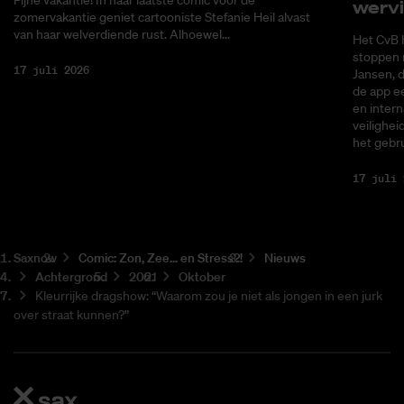
wer­v
zomervakantie geniet cartooniste Stefanie Heil alvast
van haar welverdiende rust. Alhoewel...
Het CvB 
stoppen 
17 juli 2026
Jansen, 
de app ee
en intern
veilighei
het gebru
17 juli 
Saxnow
Co­mic: Zon, Zee... en Stress?!
Nieuws
Achtergrond
2021
Oktober
Kleurrijke dragshow: “Waarom zou je niet als jongen in een jurk
over straat kunnen?”