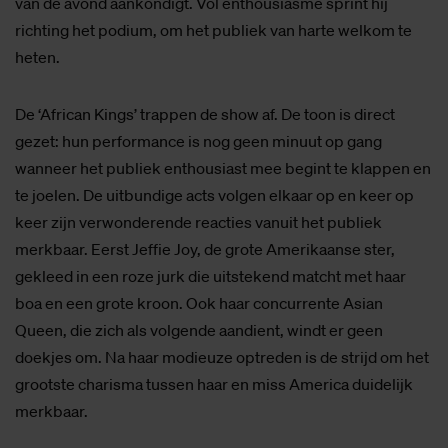
van de avond aankondigt. Vol enthousiasme sprint hij
richting het podium, om het publiek van harte welkom te
heten.
De ‘African Kings’ trappen de show af. De toon is direct
gezet: hun performance is nog geen minuut op gang
wanneer het publiek enthousiast mee begint te klappen en
te joelen. De uitbundige acts volgen elkaar op en keer op
keer zijn verwonderende reacties vanuit het publiek
merkbaar. Eerst Jeffie Joy, de grote Amerikaanse ster,
gekleed in een roze jurk die uitstekend matcht met haar
boa en een grote kroon. Ook haar concurrente Asian
Queen, die zich als volgende aandient, windt er geen
doekjes om. Na haar modieuze optreden is de strijd om het
grootste charisma tussen haar en miss America duidelijk
merkbaar.