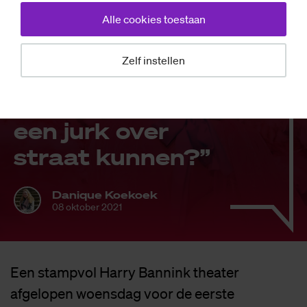
Alle cookies toestaan
Kleur­rij­ke
dragshow:
Zelf instellen
“Waar­om zou je
niet als jon­gen in
een jurk over
straat kun­nen?”
Danique Koekoek
08 oktober 2021
Een stampvol Harry Bannink theater
afgelopen woensdag voor de eerste