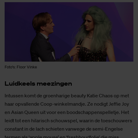
Foto's: Floor Vinke
Luid­keels mee­zin­gen
Intussen komt de groenharige beauty Katie Chaos op met
haar opvallende Coop-winkelmandje. Ze nodigt Jeffie Joy
en Asian Queen uit voor een boodschappenspelletje. Het
leidt tot een hilarisch schouwspel, waarin de toeschouwers
constant in de lach schieten vanwege de semi-Engelse
termen als ‘apple mouse’ en ‘freshhoudfolie’ die miss