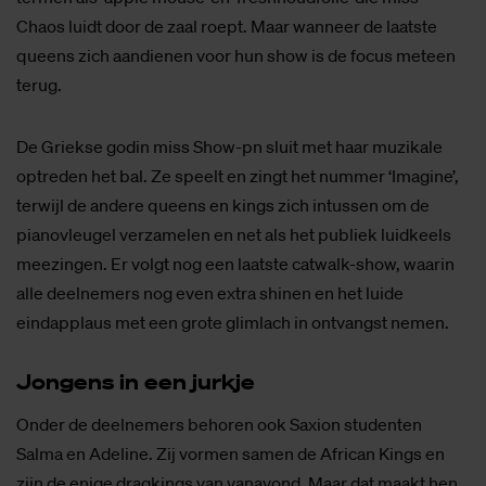
Chaos luidt door de zaal roept. Maar wanneer de laatste
queens zich aandienen voor hun show is de focus meteen
terug.
De Griekse godin miss Show-pn sluit met haar muzikale
optreden het bal. Ze speelt en zingt het nummer ‘Imagine’,
terwijl de andere queens en kings zich intussen om de
pianovleugel verzamelen en net als het publiek luidkeels
meezingen. Er volgt nog een laatste catwalk-show, waarin
alle deelnemers nog even extra shinen en het luide
eindapplaus met een grote glimlach in ontvangst nemen.
Jon­gens in een jurk­je
Onder de deelnemers behoren ook Saxion studenten
Salma en Adeline. Zij vormen samen de African Kings en
zijn de enige dragkings van vanavond. Maar dat maakt hen