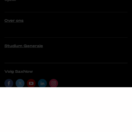
Over ons
Studium Generale
Volg SaxNow
06 22096165
saxnow@saxion.nl