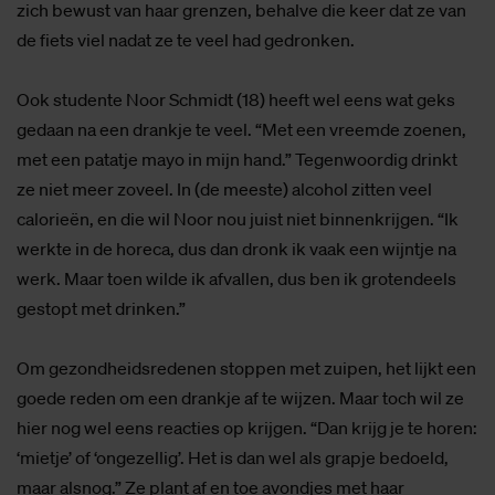
zich bewust van haar grenzen, behalve die keer dat ze van
de fiets viel nadat ze te veel had gedronken.
Ook studente Noor Schmidt (18) heeft wel eens wat geks
gedaan na een drankje te veel. “Met een vreemde zoenen,
met een patatje mayo in mijn hand.” Tegenwoordig drinkt
ze niet meer zoveel. In (de meeste) alcohol zitten veel
calorieën, en die wil Noor nou juist niet binnenkrijgen. “Ik
werkte in de horeca, dus dan dronk ik vaak een wijntje na
werk. Maar toen wilde ik afvallen, dus ben ik grotendeels
gestopt met drinken.”
Om gezondheidsredenen stoppen met zuipen, het lijkt een
goede reden om een drankje af te wijzen. Maar toch wil ze
hier nog wel eens reacties op krijgen. “Dan krijg je te horen:
‘mietje’ of ‘ongezellig’. Het is dan wel als grapje bedoeld,
maar alsnog.” Ze plant af en toe avondjes met haar