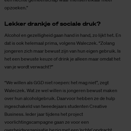
opzoeken.”
Lek­ker drank­je of so­ci­a­le druk?
Alcohol en gezelligheid gaan hand in hand, zo lijkt het. En
dat is ook helemaal prima, volgens Waleczek. “Zolang
jongeren zich maar bewust zijn van hun eigen gebruik. Is
het een bewuste keuze of drink je alleen maar omdat het
van je wordt verwacht?”
“We willen als GGD niet roepen: het mag niet”, zegt
Waleczek. Wat ze wel willen is jongeren bewust maken
over hun alcoholgebruik. Daarvoor hebben ze de hulp
ingeschakeld van tweedejaars studenten Creative
Business. Ieder jaar tijdens het project
voorlichtingscampagne gaan ze voor een
overheidsorganisatie bezig met een ‘echte’ opdracht.