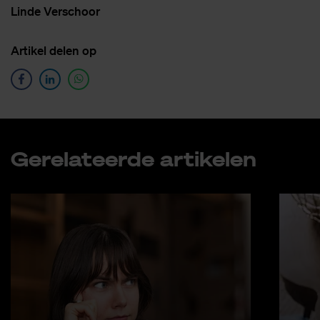
Lin­de Ver­schoor
Ar­ti­kel de­len op
Ge­re­la­teer­de ar­ti­ke­len