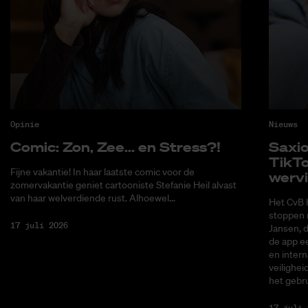
Opinie
Nieuws
Co­mic: Zon, Zee... en Stress?!
Saxi­
Tik­T
Fijne vakantie! In haar laatste comic voor de
wer­v
zomervakantie geniet cartooniste Stefanie Heil alvast
van haar welverdiende rust. Alhoewel...
Het CvB 
stoppen 
17 juli 2026
Jansen, 
de app ee
en intern
veilighei
het gebru
17 juli 