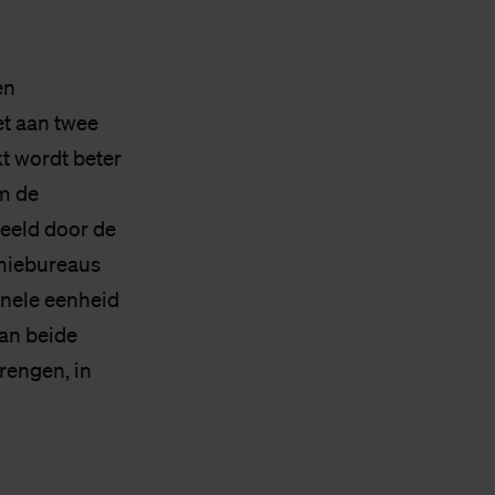
en
et aan twee
t wordt beter
om de
eeld door de
miebureaus
onele eenheid
an beide
rengen, in