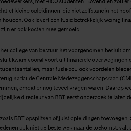
edewerkers, met 4100 studenten. Bovendien zou er 
latief kleine opleidingen, die niet zelfstandig het ho
houden. Ook levert een fusie betrekkelijk weinig fina
 zijn er ook kosten mee gemoeid.
 het college van bestuur het voorgenomen besluit om
esluit kwam vooral voort uit financiële overwegingen 
tudentaantallen, maar fusie zou ook voordelen biede
terug nadat de Centrale Medezeggenschapsraad (CMR
emmen, omdat er nog teveel vragen waren. Daarop we
ijdelijke directeur van BBT eerst onderzoek te laten d
 zoals BBT opsplitsen of juist opleidingen toevoegen, 
redenen ook niet de beste weg naar de toekomst, valt 