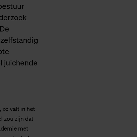
 bestuur
nderzoek
 De
 zelfstandig
ote
l juichende
zo valt in het
 zou zijn dat
cademie met