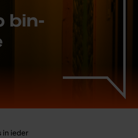
p bin­
e
 in ieder