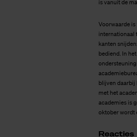
is vanuit de ma
Voorwaarde is 
internationaal 
kanten snijden
bediend. In he
ondersteuning 
academieburea
blijven daarbi
met het acade
academies is g
oktober wordt 
Re­ac­ties