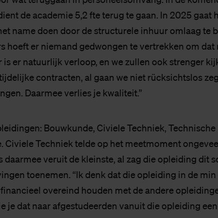
ient de academie 5,2 fte terug te gaan. In 2025 gaat he
et name doen door de structurele inhuur omlaag te b
s hoeft er niemand gedwongen te vertrekken om dat 
is er natuurlijk verloop, en we zullen ook strenger ki
ijdelijke contracten, al gaan we niet rücksichtslos ze
ngen. Daarmee verlies je kwaliteit.”
opleidingen: Bouwkunde, Civiele Techniek, Technische
. Civiele Techniek telde op het meetmoment ongevee
s daarmee veruit de kleinste, al zag die opleiding dit 
vingen toenemen. “Ik denk dat die opleiding in de min 
financieel overeind houden met de andere opleiding
zie je dat naar afgestudeerden vanuit die opleiding e