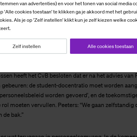
o­cent-ra­tio
stemmen van advertenties) en voor het tonen van social media c
p 'Alle cookies toestaan' te klikken ga je akkoord met het gebru
len wat een sterke academie is, hanteert het CvB sind
okies. Als je op 'Zelf instellen' klikt kun je zelf kiezen welke coo
emie’: daar hangen onder meer criteria aan qua stude
eert.
 lectoraten en (financiële) toekomstbestendigheid. Vo
aren er twijfels: de vastgestelde meerjarenbegroting 
Zelf instellen
Alle cookies toestaan
ssen heeft het CvB besloten dat er na het advies van 
gebeuren: de student-docentratio moet worden aang
 personeelsbeleid worden gevoerd’, en de toekomstige
e rol moeten vervullen. Peeters: “We gaan zelfstandig
 de bak.”
or wat teruggaan in personeelsomvang. In de komen