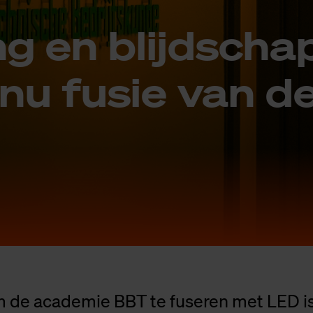
ng en blijd­scha
nu fu­sie van d
m de academie BBT te fuseren met LED is