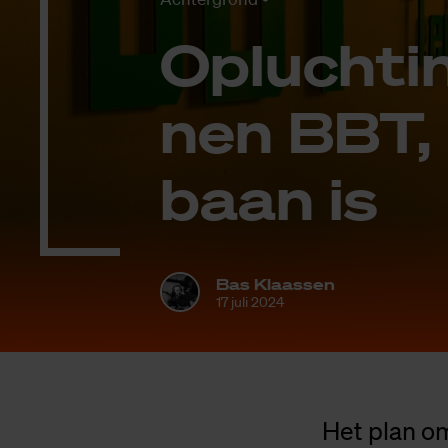
Op­luch­ti
nen BBT, 
baan is
Bas Klaassen
17 juli 2024
Het plan o