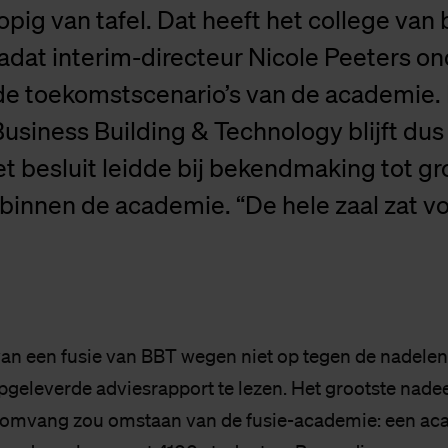
opig van tafel. Dat heeft het college van
adat interim-directeur Nicole Peeters o
de toekomstscenario’s van de academie.
siness Building & Technology blijft dus
t besluit leidde bij bekendmaking tot gr
binnen de academie. “De hele zaal zat vo
an een fusie van BBT wegen niet op tegen de nadelen, 
pgeleverde adviesrapport te lezen. Het grootste nadeel
e omvang zou omstaan van de fusie-academie: een a