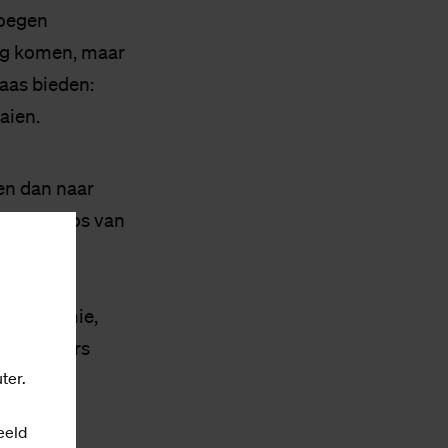
voegen
ing komen, maar
laas bieden:
aien.
en dan naar
 is BBT los van
f
n
te academie,
egt Peeters
ter.
eeld