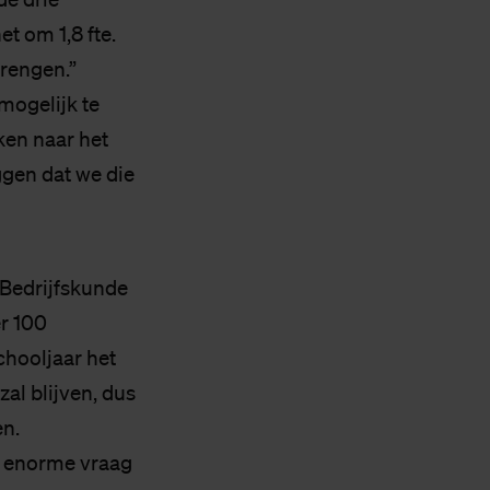
t om 1,8 fte.
rengen.”
mogelijk te
jken naar het
ggen dat we die
 Bedrijfskunde
r 100
schooljaar het
zal blijven, dus
en.
en enorme vraag