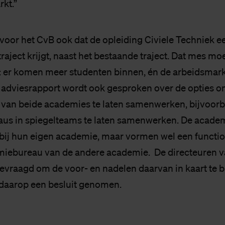
rkt.”
voor het CvB ook dat de opleiding Civiele Techniek e
traject krijgt, naast het bestaande traject. Dat mes mo
: er komen meer studenten binnen, én de arbeidsmark
t adviesrapport wordt ook gesproken over de opties 
van beide academies te laten samenwerken, bijvoorb
us in spiegelteams te laten samenwerken. De acade
j bij hun eigen academie, maar vormen wel een functi
miebureau van de andere academie. De directeuren v
evraagd om de voor- en nadelen daarvan in kaart te b
daarop een besluit genomen.