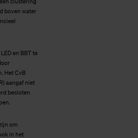
een clustering
ofd boven water
ncieel
 LED en BBT te
door
n. Het CvB
) aangaf niet
rd besloten
oen.
zijn om
ook in het