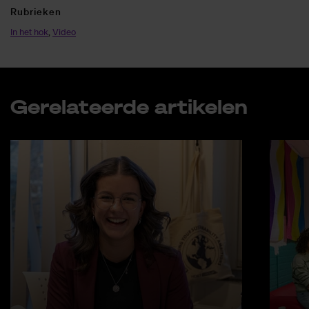
Ru­brie­ken
In het hok
,
Video
Ge­re­la­teer­de ar­ti­ke­len