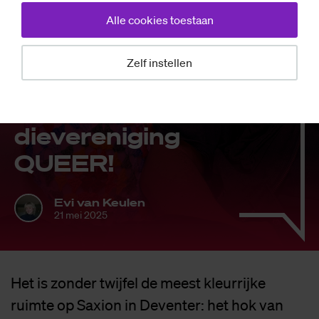
Alle cookies toestaan
Zelf instellen
Achtergrond
In het hok: stu­
die­ver­e­ni­ging
QUEER!
Evi van Keulen
21 mei 2025
Het is zonder twijfel de meest kleurrijke
ruimte op Saxion in Deventer: het hok van