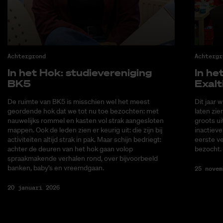
Achtergrond
Achtergr
In het Hok: stu­die­ver­e­ni­ging
In het
BK5
Exal­t
De ruimte van BK5 is misschien wel het meest
Dit jaar 
geordende hok dat we tot nu toe bezochten: met
laten zie
nauwelijks rommel en kasten vol strak aangesloten
groots ui
mappen. Ook de leden zien er keurig uit: die zijn bij
inactieve
activiteiten altijd strak in pak. Maar schijn bedriegt:
eerste v
achter de deuren van het hok gaan volop
bezocht.
spraakmakende verhalen rond, over bijvoorbeeld
banken, baby’s en vreemdgaan.
25 novem
20 januari 2026