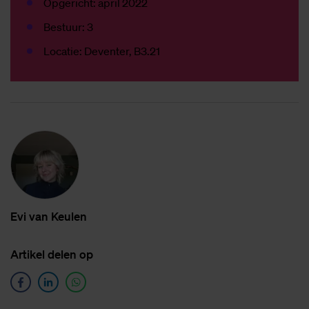
Opgericht: april 2022
Bestuur: 3
Locatie: Deventer, B3.21
Evi van Keu­len
Ar­ti­kel de­len op