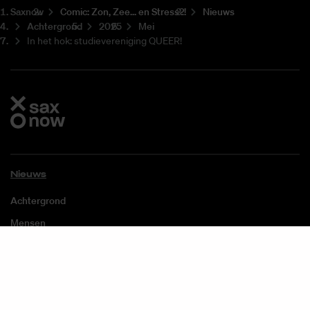
Saxnow
Co­mic: Zon, Zee... en Stress?!
Nieuws
Achtergrond
2025
Mei
In het hok: studievereniging QUEER!
Nieuws
Achtergrond
Mensen
Opinie
Over ons