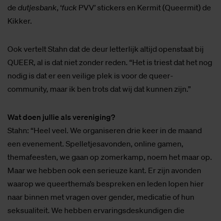
de
dutjesbank
, ‘
fuck
PVV’ stickers en Kermit (Queermit) de
Kikker.
Ook vertelt Stahn dat de deur letterlijk altijd openstaat bij
QUEER, al is dat niet zonder reden. “Het is triest dat het nog
nodig is dat er een veilige plek is voor de queer-
community, maar ik ben trots dat wij dat kunnen zijn.”
Wat doen jullie als vereniging?
Stahn: “Heel veel. We organiseren drie keer in de maand
een evenement. Spelletjesavonden, online gamen,
themafeesten, we gaan op zomerkamp, noem het maar op.
Maar we hebben ook een serieuze kant. Er zijn avonden
waarop we queerthema’s bespreken en leden lopen hier
naar binnen met vragen over gender, medicatie of hun
seksualiteit. We hebben ervaringsdeskundigen die