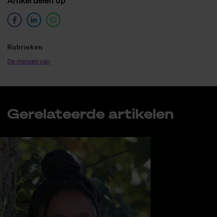
Ar­ti­kel de­len op
Ru­brie­ken
De mensen van
Ge­re­la­teer­de ar­ti­ke­len