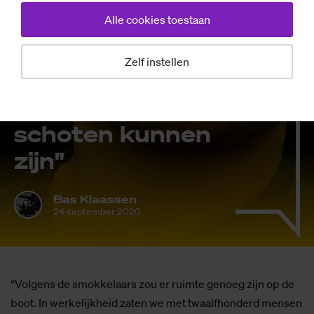
Alle cookies toestaan
De (nieu­we)
men­sen van
Zelf instellen
Saxi­on: "Ik had
al lang dood­ge­
scho­ten kun­nen
zijn"
Bas Klaassen
24 september 2020
“Volgens de smokkelaars zou er ruimte genoeg zijn op de
boot. In werkelijkheid zaten we met twaalfhonderd mensen