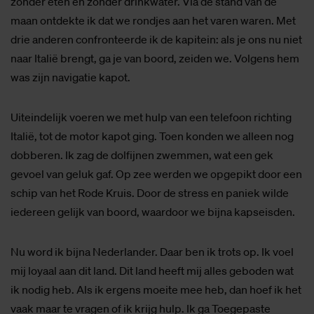
zonder eten en zonder drinkwater. Via de stand van de
maan ontdekte ik dat we rondjes aan het varen waren. Met
drie anderen confronteerde ik de kapitein: als je ons nu niet
naar Italië brengt, ga je van boord, zeiden we. Volgens hem
was zijn navigatie kapot.
Uiteindelijk voeren we met hulp van een telefoon richting
Italië, tot de motor kapot ging. Toen konden we alleen nog
dobberen. Ik zag de dolfijnen zwemmen, wat een gek
gevoel van geluk gaf. Op zee werden we opgepikt door een
schip van het Rode Kruis. Door de stress en paniek wilde
iedereen gelijk van boord, waardoor we bijna kapseisden.
Nu word ik bijna Nederlander. Daar ben ik trots op. Ik voel
mij loyaal aan dit land. Dit land heeft mij alles geboden wat
ik nodig heb. Als ik ergens moeite mee heb, dan hoef ik het
vaak maar te vragen of ik krijg hulp. Ik ga Toegepaste