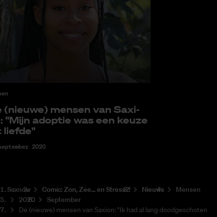
sen
 (nieu­we) men­sen van Saxi­
: "Mijn adop­tie was een keu­ze
 lief­de"
september 2020
Saxnow
Co­mic: Zon, Zee... en Stress?!
Nieuws
Mensen
2020
September
De (nieuwe) mensen van Saxion: "Ik had al lang doodgeschoten