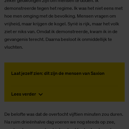
zeker gedwongen zijn om mensen te doden. Ik
demonstreerde tegen het regime. Ik was het niet eens met
hoe men omging met de bevolking. Mensen vragen om
vrijheid, maar krijgen de kogel. Syrië is rijk, maar het volk
ziet er niks van. Omdat ik demonstreerde, kwam ik in de
gevangenis terecht. Daarna besloot ik onmiddellijk te
vluchten.
Laat jezelf zien: dit zijn de mensen van Saxion
Lees verder
De belofte was dat de overtocht vijftien minuten zou duren.
Na ruim drieënhalve dag voeren we nog steeds op zee,