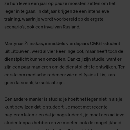
ze hun leven een jaar op pauze moesten zetten om het
leger in te gaan. In dat jaar krijgen ze een intensieve
training, waarin je wordt voorbereid op de ergste
scenario’s, ook een inval van Rusland.
Martynas Žilinskas, inmiddels vierdejaars CMGT-student
uit Litouwen, werd al vier keer ingeloot, maar heeft toch de
dienstplicht kunnen omzeilen. Dankzij zijn studie, want er
zijn een paar manieren om de dienstplicht te ontwijken. Ten
eerste om medische redenen: wie niet fysiek fit is, kan
geen fatsoenlijke soldaat zijn.
Een andere manier is studie: je hoeft het leger niet in als je
kunt bewijzen dat je studeert. Je moet met recente
papieren laten zien dat je nog studeert, je moet een actieve
studentenpas hebben en ze moeten ook de mogelijkheid