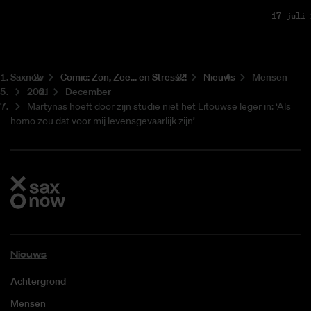
17 juli 
Saxnow
Co­mic: Zon, Zee... en Stress?!
Nieuws
Mensen
2021
December
Martynas hoeft door zijn studie niet het Litouwse leger in: ‘Als
homo zou dat voor mij levensgevaarlijk zijn’
Nieuws
Achtergrond
Mensen