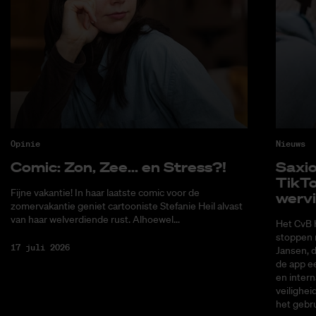
Opinie
Nieuws
Co­mic: Zon, Zee... en Stress?!
Saxi­
Tik­T
Fijne vakantie! In haar laatste comic voor de
wer­v
zomervakantie geniet cartooniste Stefanie Heil alvast
van haar welverdiende rust. Alhoewel...
Het CvB 
stoppen 
17 juli 2026
Jansen, 
de app ee
en intern
veilighei
het gebru