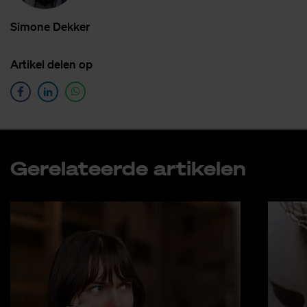
Si­mo­ne Dek­ker
Ar­ti­kel de­len op
Ge­re­la­teer­de ar­ti­ke­len