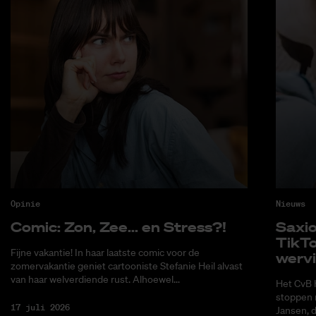
Opinie
Nieuws
Co­mic: Zon, Zee... en Stress?!
Saxi­
Tik­T
Fijne vakantie! In haar laatste comic voor de
wer­v
zomervakantie geniet cartooniste Stefanie Heil alvast
van haar welverdiende rust. Alhoewel...
Het CvB 
stoppen 
17 juli 2026
Jansen, 