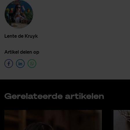
Len­te de Kruyk
Ar­ti­kel de­len op
Ge­re­la­teer­de ar­ti­ke­len