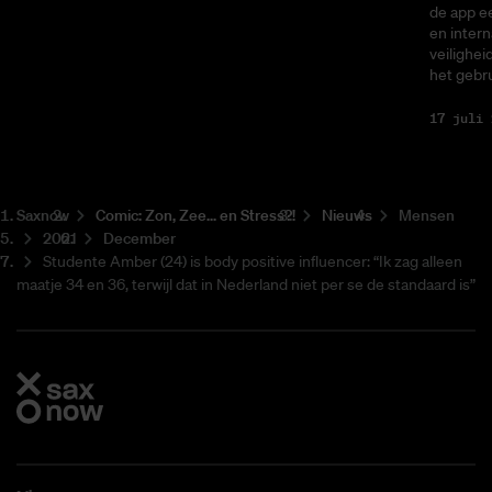
de app ee
en intern
veilighei
het gebru
17 juli 
Saxnow
Co­mic: Zon, Zee... en Stress?!
Nieuws
Mensen
2021
December
Studente Amber (24) is body positive influencer: “Ik zag alleen
maatje 34 en 36, terwijl dat in Nederland niet per se de standaard is”