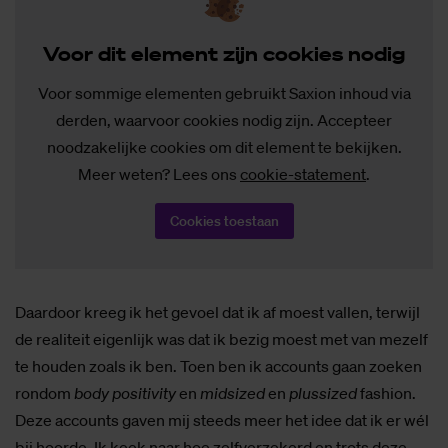
Voor dit ele­ment zijn coo­kies no­dig
Voor sommige elementen gebruikt Saxion inhoud via
derden, waarvoor cookies nodig zijn. Accepteer
noodzakelijke cookies om dit element te bekijken.
Meer weten? Lees ons
cookie-statement
.
Cookies toestaan
Daardoor kreeg ik het gevoel dat ik af moest vallen, terwijl
de realiteit eigenlijk was dat ik bezig moest met van mezelf
te houden zoals ik ben. Toen ben ik accounts gaan zoeken
rondom
body positivity
en
midsized
en
plussized
fashion.
Deze accounts gaven mij steeds meer het idee dat ik er wél
bij hoorde. Ik keek naar hoe zelfverzekerd en trots deze