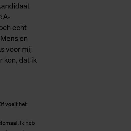
kandidaat
dA-
toch echt
 Mens en
s voor mij
 kon, dat ik
Of voelt het
elemaal. Ik heb