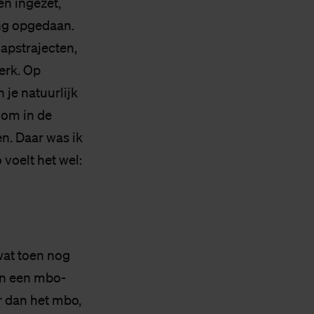
en ingezet,
ing opgedaan.
apstrajecten,
erk. Op
 je natuurlijk
 om in de
n. Daar was ik
 voelt het wel:
wat toen nog
 en een mbo-
r dan het mbo,