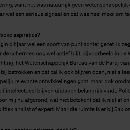
ivering, want het was natuurlijk geen wetenschappeli
r wel een serieus signaal en dat was heel mooi om ter
tieke aspiraties?
gin dit jaar wel een soort van punt achter gezet. Ik zeg
 de schermen nog wel actief blijf, bijvoorbeeld in de 
ting, het Wetenschappelijk Bureau van de Partij van 
 bij betrokken en dat zal ik ook blijven doen, niet all
lijk relevante ontwikkelingen gaat, maar ook omdat
lf intellectueel blijven uitdagen belangrijk vindt. Poli
or mij nu afgerond, wat niet betekent dat ik niet af en
itiek analist of expert. Maar die ruimte is er bij Saxion
 ze voor jou gekozen, denk je?