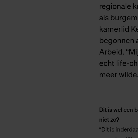
regionale 
als burgem
kamerlid Ke
begonnen a
Arbeid. “Mi
echt life-c
meer wilde,
Dit is wel een 
niet zo?
“Dit is inderda