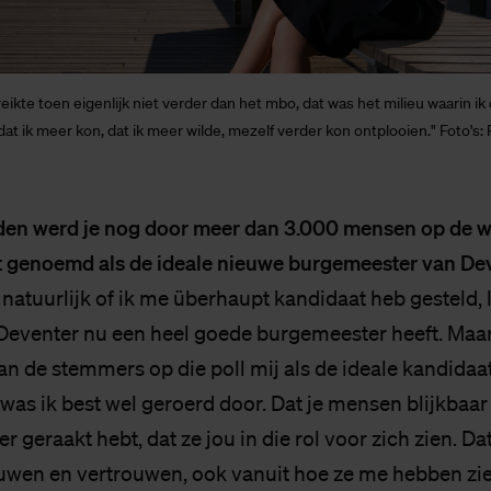
reikte toen eigenlijk niet verder dan het mbo, dat was het milieu waarin ik
at ik meer kon, dat ik meer wilde, mezelf verder kon ontplooien." Foto's:
den werd je nog door meer dan 3.000 mensen op de w
t genoemd als de ideale nieuwe burgemeester van Dev
t natuurlijk of ik me überhaupt kandidaat heb gesteld, l
t Deventer nu een heel goede burgemeester heeft. Maa
n de stemmers op die poll mij als de ideale kandidaa
 was ik best wel geroerd door. Dat je mensen blijkbaar
 geraakt hebt, dat ze jou in die rol voor zich zien. 
wen en vertrouwen, ook vanuit hoe ze me hebben zie