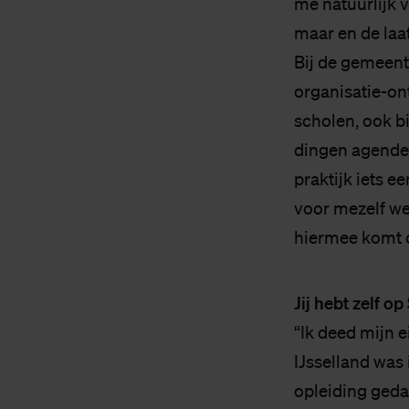
me natuurlijk 
maar en de laat
Bij de gemeent
organisatie-on
scholen, ook bi
dingen agender
praktijk iets 
voor mezelf wel
hiermee komt d
Jij hebt zelf o
“Ik deed mijn 
IJsselland was 
opleiding gedaa