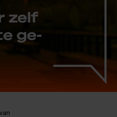
r zelf
te ge­
 van