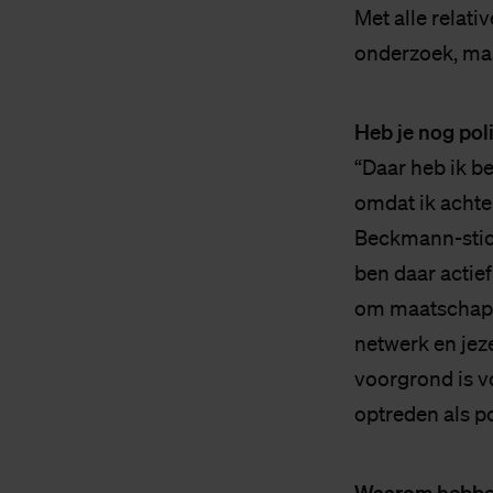
Met alle relat
onderzoek, maa
Heb je nog poli
“Daar heb ik be
omdat ik achter
Beckmann-stich
ben daar actief
om maatschappe
netwerk en jeze
voorgrond is vo
optreden als pol
Waarom hebben