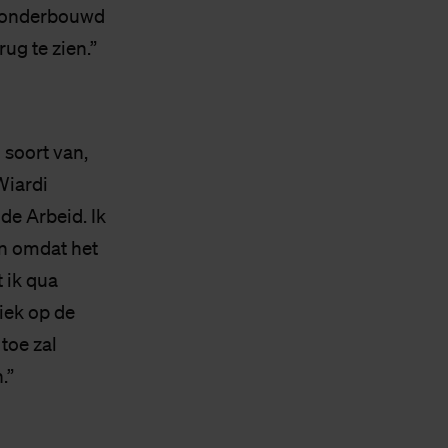
jk onderbouwd
ug te zien.”
 soort van,
Wiardi
de Arbeid. Ik
een omdat het
 ik qua
tiek op de
 toe zal
.”