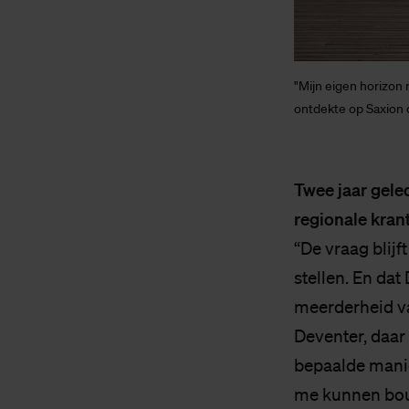
"Mijn eigen horizon 
ontdekte op Saxion d
Twee jaar gele
regionale kran
“De vraag blijf
stellen. En da
meerderheid va
Deventer, daar
bepaalde manier
me kunnen bou