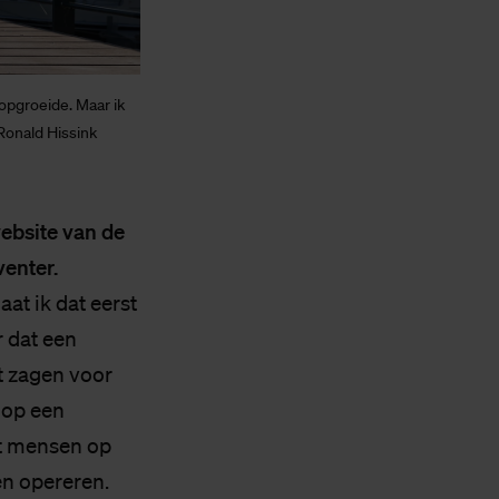
 opgroeide. Maar ik
 Ronald Hissink
ebsite van de
enter.
aat ik dat eerst
r dat een
t zagen voor
 op een
Dat mensen op
n opereren.