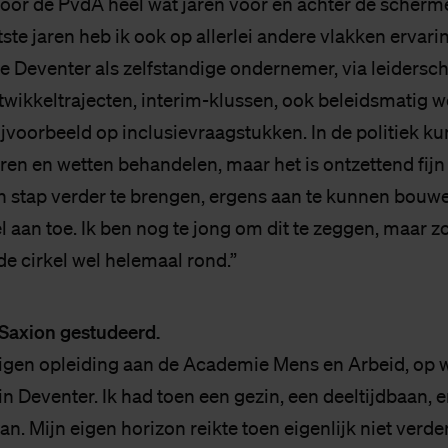
voor de PvdA heel wat jaren voor en achter de scherm
ste jaren heb ik ook op allerlei andere vlakken ervar
e Deventer als zelfstandige ondernemer, via leidersch
twikkeltrajecten, interim-klussen, ook beleidsmatig w
jvoorbeeld op inclusievraagstukken. In de politiek kun
en en wetten behandelen, maar het is ontzettend fijn
een stap verder te brengen, ergens aan te kunnen bouwe
 aan toe. Ik ben nog te jong om dit te zeggen, maar zo
e cirkel wel helemaal rond.”
p Saxion gestudeerd.
eigen opleiding aan de Academie Mens en Arbeid, op 
in Deventer. Ik had toen een gezin, een deeltijdbaan,
n. Mijn eigen horizon reikte toen eigenlijk niet verde