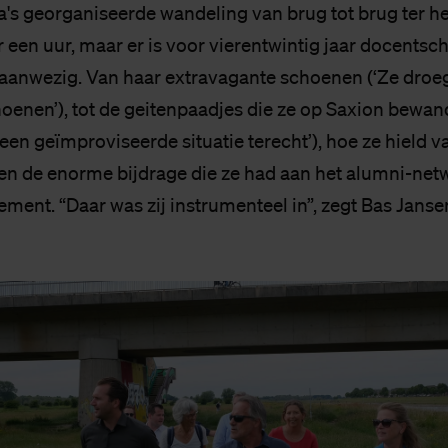
a's georganiseerde wandeling van brug tot brug ter h
 een uur, maar er is voor vierentwintig jaar docentsc
aanwezig. Van haar extravagante schoenen (‘Ze droeg 
enen’), tot de geitenpaadjes die ze op Saxion bewand
een geïmproviseerde situatie terecht’), hoe ze hield van
en de enorme bijdrage die ze had aan het alumni-net
ment. “Daar was zij instrumenteel in”, zegt Bas Janse