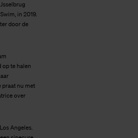
IJsselbrug
Swim, in 2019.
ter door de
eam
 op te halen
Haar
e praat nu met
trice over
 Los Angeles.
een sinecure,