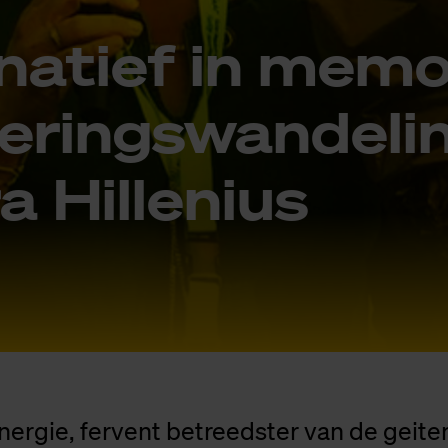
­na­tief in me­mo
e­rings­wan­de­li
 Hil­le­ni­us
nergie, fervent betreedster van de geit