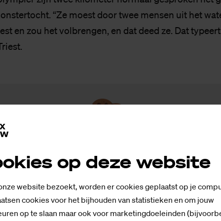
monstertocht. “Ze moest door twee mensen uit het wate
st en zou het volbrengen, en dat deed ze. Dat typeert 
riest.
Voor dit ele­ment zijn coo­kies no­di
okies op deze website
mige elementen gebruikt Saxion inhoud via derden,
 van type marketing nodig zijn. Meer weten? Lees on
 onze website bezoekt, worden er cookies geplaatst op je compu
statement
.
atsen cookies voor het bijhouden van statistieken en om jouw
uren op te slaan maar ook voor marketingdoeleinden (bijvoorb