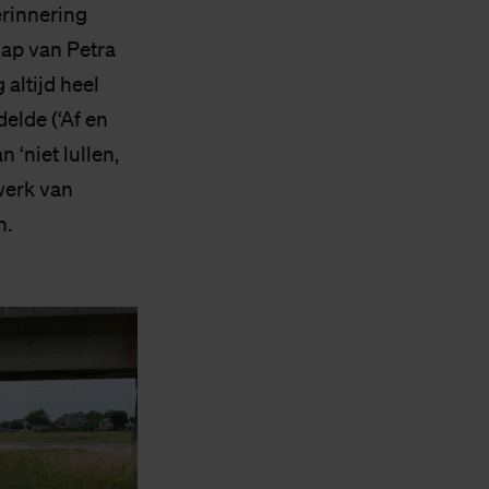
erinnering
hap van Petra
altijd heel
elde (‘Af en
 ‘niet lullen,
werk van
n.