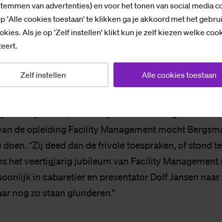
Cookies toestaan
stemmen van advertenties) en voor het tonen van social media c
p 'Alle cookies toestaan' te klikken ga je akkoord met het gebru
okies. Als je op 'Zelf instellen' klikt kun je zelf kiezen welke coo
eert.
lij­ke ener­gie
Zelf instellen
Alle cookies toestaan
or, zegt collega Feike Bergsma. “Ze had een ongelofel
 zij achter je stond, dan had je een echt een goede aan h
an de opleiding Facility Management mocht Bergsma
 doen. “Zij deed dan de frivole toespraken, of stond t
ens het veertigjarig jubileum van Facility Management 
soonlijk in cabaretier en presentator Dolf Jansen naar
haar nog zo staan glunderen.”