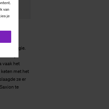
ontent.
ik van
kies je
ijke energie.
aar.” Bij
 vaak het
e keten met het
slaagde ze er
 Saxion te