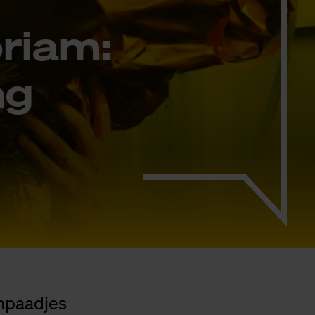
­ri­am:
ng
enpaadjes