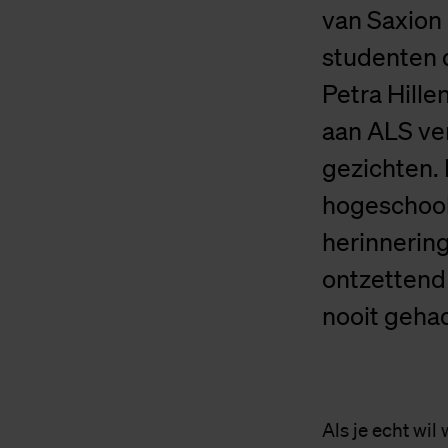
van Saxion 
studenten 
Petra Hille
aan ALS ver
gezichten. 
hogeschool
herinnerin
ontzettend 
nooit gehad
Als je echt wil