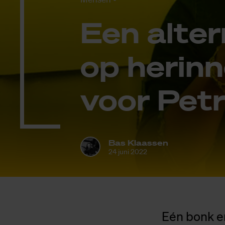
Een al­ter
op her­in­n
voor Pet­ra
Bas Klaassen
24 juni 2022
Eén bonk e