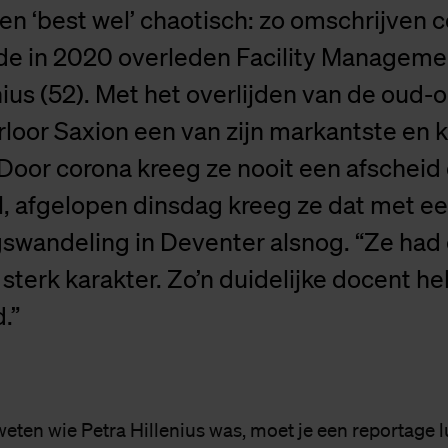
en ‘best wel’ chaotisch: zo omschrijven c
de in 2020 overleden Facility Managem
nius (52). Met het overlijden van de oud-
loor Saxion een van zijn markantste en 
Door corona kreeg ze nooit een afscheid
, afgelopen dinsdag kreeg ze dat met e
gswandeling in Deventer alsnog. “Ze had
sterk karakter. Zo’n duidelijke docent he
.”
 weten wie Petra Hillenius was, moet je een reportage l