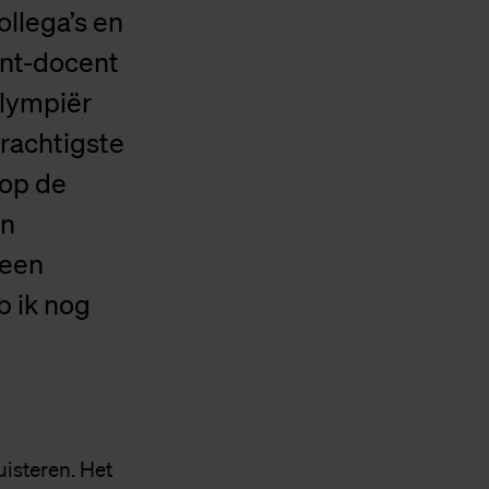
ollega’s en
ent-docent
olympiër
krachtigste
 op de
en
 een
b ik nog
uisteren. Het