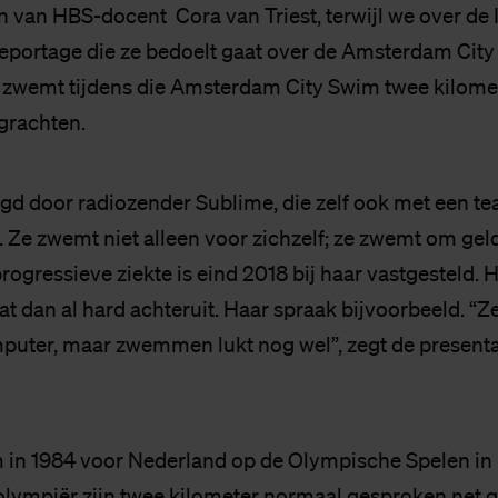
n van HBS-docent Cora van Triest, terwijl we over de 
eportage die ze bedoelt gaat over de Amsterdam City 
s zwemt tijdens die Amsterdam City Swim twee kilome
rachten.
gd door radiozender Sublime, die zelf ook met een t
 zwemt niet alleen voor zichzelf; ze zwemt om geld
rogressieve ziekte is eind 2018 bij haar vastgesteld. 
t dan al hard achteruit. Haar spraak bijvoorbeeld. “Z
uter, maar zwemmen lukt nog wel”, zegt de presenta
 in 1984 voor Nederland op de Olympische Spelen in
lympiër zijn twee kilometer normaal gesproken net g