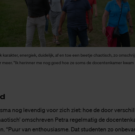
 karakter, energiek, duidelijk, af en toe een beetje chaotisch, zo omschri
er meer. "Ik herinner me nog goed hoe ze soms de docentenkamer kwam in
nd
sma nog levendig voor zich ziet: hoe de door verschil
k chaotisch’ omschreven Petra regelmatig de docente
en. “Puur van enthousiasme. Dat studenten zo onbev