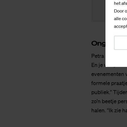
het af
Door o
alle co
accept
On­ge­lo­fe­
Petra ging ervo
En je wist, als
evenementen v
formele praatje
publiek.” Tijd
zo’n beetje per
halen. “Ik zie 