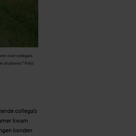
jven oud-collega's
 stuiteren." Foto:
lende collega’s
nkamer kwam
angen konden