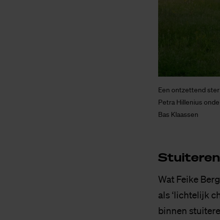
Een ontzettend sterk
Petra Hillenius ond
Bas Klaassen
Stui­te­re
Wat Feike Berg
als ‘lichtelij
binnen stuiter