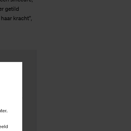
r getild
haar kracht”,
g
 waarvoor
s
cookie-
ter.
eeld