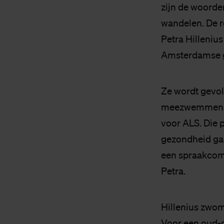
zijn de woorde
wandelen. De r
Petra Hilleniu
Amsterdamse g
Ze wordt gevol
meezwemmen. Ze
voor ALS. Die p
gezondheid gaa
een spraakcomp
Petra.
Hillenius zwom
Voor een oud-o