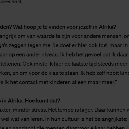
empowerment
.
en? Wat hoop je te vinden voor jezelf in Afrika?
elangrijk om van waarde te zijn voor andere mensen, 
ga’s zeggen tegen me: ‘Je doet er hier ook toe’, maar in 
r op een ander niveau. Ik heb het gevoel dat ik daar
ekenen. Ook miste ik hier de laatste tijd steeds mee
ken, en om voor de klas te staan. Ik heb zelf nooit k
is ik het contact met kinderen alleen maar meer.”
is in Afrika. Hoe komt dat?
laxter, minder stress. Het tempo is lager. Daar kunnen 
el wat van leren. In hun cultuur is het belangrijkste: 
fde en aandacht die mensen daar voor elkaar hebben, i