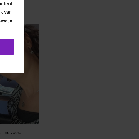
ontent.
ik van
kies je
ch nu vooral