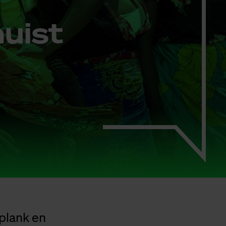
huist
lplank en