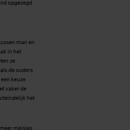
land opgezegd
d tussen man en
ak in het
ten ze
als de ouders
t een keuze
et vaker de
teindelijk het
 meer meisjes