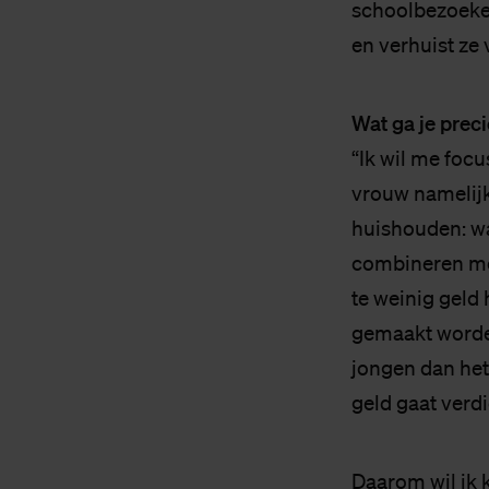
schoolbezoeken
en verhuist ze 
Wat ga je prec
“Ik wil me foc
vrouw namelijk
huishouden: wa
combineren met
te weinig geld
gemaakt worden
jongen dan het
geld gaat verd
Daarom wil ik 