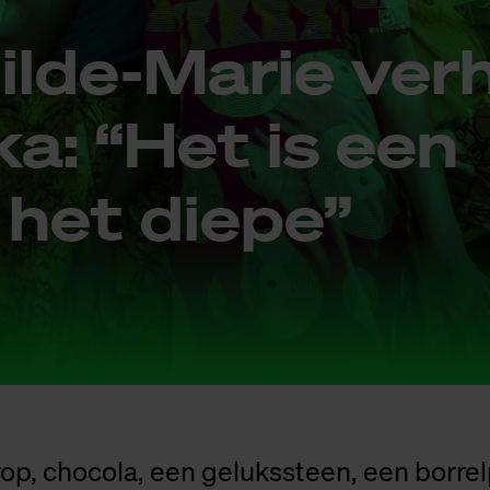
l­de-Ma­rie ver­
ka: “Het is een
 het die­pe”
rop, chocola, een gelukssteen, een borre