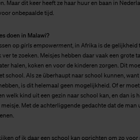
. Maar dit keer heeft ze haar huur en baan in Neder
voor onbepaalde tijd.
ies doen in Malawi?
ussen op
girls empowerment
, in Afrika is de gelijkhei
 ver te zoeken. Meisjes hebben daar vaak een grote ta
ter halen, koken en voor de kinderen zorgen. Dit moe
 school. Als ze überhaupt naar school kunnen, want 
 hebben, is dit helemaal geen mogelijkheid. Of er moe
 welk kind uit een gezin naar school kan, en dan is h
 meisje. Met de achterliggende gedachte dat de man ui
ienen.
kijken of ik daar een school kan oprichten om zo voor