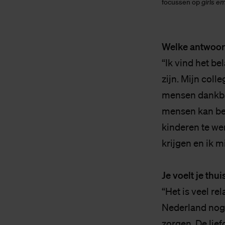
focussen op
girls 
Welke antwoord
“Ik vind het b
zijn. Mijn colle
mensen dankbaa
mensen kan bet
kinderen te wer
krijgen en ik m
Je voelt je thu
“Het is veel re
Nederland nog w
zorgen. De lie