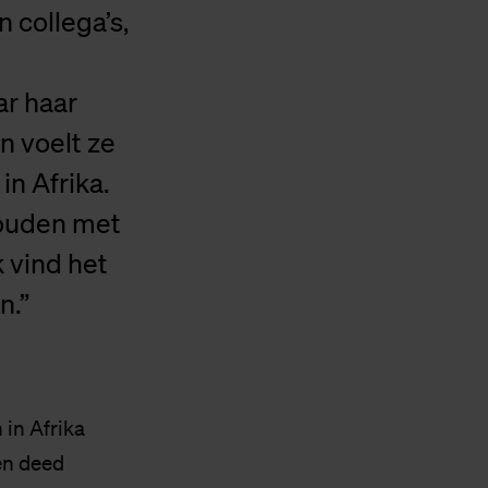
 collega’s,
ar haar
n voelt ze
in Afrika.
houden met
 vind het
n.”
 in Afrika
en deed