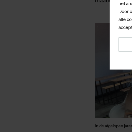
maanden alweer
het af
Door o
alle co
accept
In de afgelopen jare