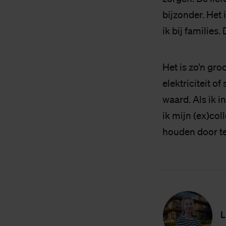
bijzonder. Het 
ik bij families
Het is zo’n gro
elektriciteit 
waard. Als ik i
ik mijn (ex)co
houden door te
L