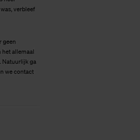
a was, verbleef
er geen
 het allemaal
. Natuurlijk ga
en we contact