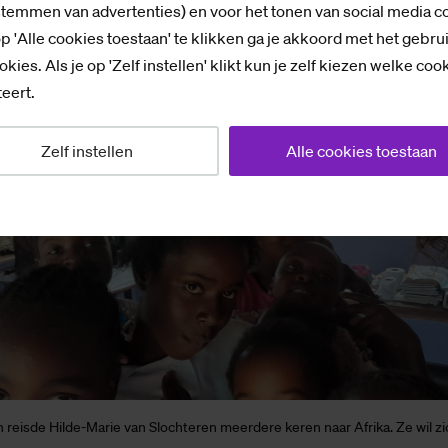
 terug met alle antwoorden.”
stemmen van advertenties) en voor het tonen van social media c
p 'Alle cookies toestaan' te klikken ga je akkoord met het gebru
okies. Als je op 'Zelf instellen' klikt kun je zelf kiezen welke coo
eert.
Zelf instellen
Alle cookies toestaan
n reisde Hilde-Marie van Slochteren meerdere keren naar Afrika. Ze wil zi