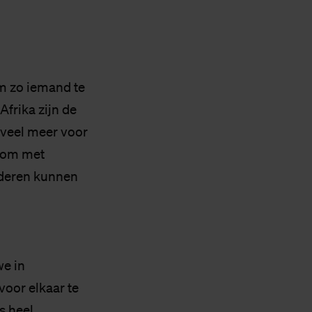
om zo iemand te
Afrika zijn de
 veel meer voor
r om met
inderen kunnen
we in
voor elkaar te
s heel