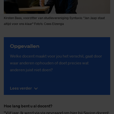
Kirsten Bass, voorzitter van studievereniging Syntaxis: "Jan Jaap staat
altijd voor ons klaar" Foto's: Cees Elzenga
Op­­ge­­val­len
Welke docent maakt voor jou het verschil, gaat door
waar anderen ophouden of doet precies wat
anderen juist niet doen?
Lees verder
Hoe lang bent u al docent?
“Vijf jaar. Ik werd via via gevraagd om hier bij Saxion docent