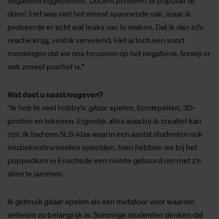
negatieve bijgebleven: ‘Docent probeert te populair te
doen’. Het was niet het meest spannende vak, maar ik
probeerde er echt wat leuks van te maken. Dat ik dan zo’n
reactie krijg, vind ik vervelend. Het is toch een soort
menseigen dat we ons focussen op het negatieve, terwijl er
ook zoveel positief is.”
Wat doet u naast lesgeven?
“Ik heb te veel hobby’s: gitaar spelen, bordspellen, 3D-
printen en tekenen. Eigenlijk alles waarbij ik creatief kan
zijn. Ik had een SLB-klas waarin een aantal studenten ook
muziekinstrumenten speelden, toen hebben we bij het
poppodium in Enschede een ruimte gehuurd om met z’n
allen te jammen.
Ik gebruik gitaar spelen als een metafoor voor waarom
oefenen zo belangrijk is. Sommige studenten denken dat