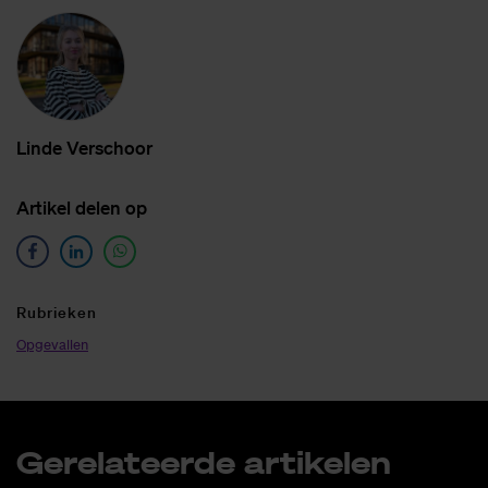
Lin­de Ver­schoor
Ar­ti­kel de­len op
Ru­brie­ken
Opgevallen
Ge­re­la­teer­de ar­ti­ke­len