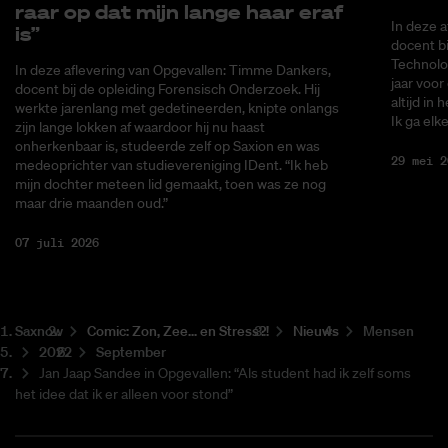
raar op dat mijn lan­ge haar eraf
In deze a
is”
docent bi
Technolo
In deze aflevering van Opgevallen: Timme Dankers,
jaar voor
docent bij de opleiding Forensisch Onderzoek. Hij
altijd in 
werkte jarenlang met gedetineerden, knipte onlangs
Ik ga elke
zijn lange lokken af waardoor hij nu haast
onherkenbaar is, studeerde zelf op Saxion en was
29 mei 2
medeoprichter van studievereniging IDent. “Ik heb
mijn dochter meteen lid gemaakt, toen was ze nog
maar drie maanden oud.”
07 juli 2026
Saxnow
Co­mic: Zon, Zee... en Stress?!
Nieuws
Mensen
2022
September
Jan Jaap Sandee in Opgevallen: “Als student had ik zelf soms
het idee dat ik er alleen voor stond”