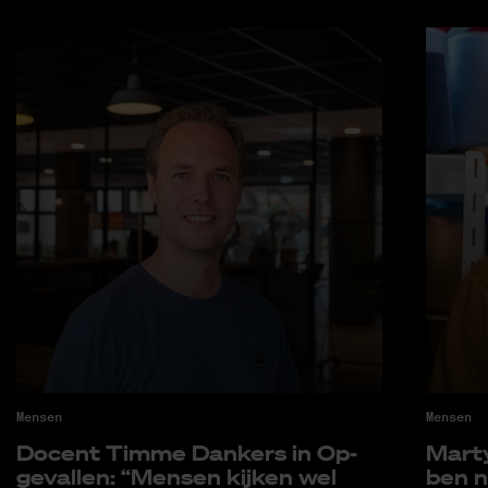
Mensen
Mensen
Do­cent Tim­me Dankers in Op­
Mar­ty
ge­val­len: “Men­sen kij­ken wel
ben n