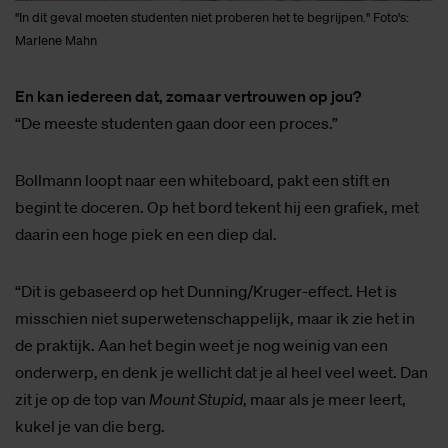
"In dit geval moeten studenten niet proberen het te begrijpen." Foto's:
Marlene Mahn
En kan iedereen dat, zomaar vertrouwen op jou?
“De meeste studenten gaan door een proces.”
Bollmann loopt naar een whiteboard, pakt een stift en
begint te doceren. Op het bord tekent hij een grafiek, met
daarin een hoge piek en een diep dal.
“Dit is gebaseerd op het Dunning/Kruger-effect. Het is
misschien niet superwetenschappelijk, maar ik zie het in
de praktijk. Aan het begin weet je nog weinig van een
onderwerp, en denk je wellicht dat je al heel veel weet. Dan
zit je op de top van
Mount Stupid
, maar als je meer leert,
kukel je van die berg.