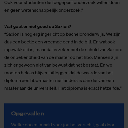
Ook voor studenten die toegepast onderzoek willen doen
en geen wetenschappelijk onderzoek.”
Wat gaat er niet goed op Saxion?
“Saxion is nog erg ingericht op bacheloronderwijs. We zijn
dus een beetje een vreemde eend in de bijt. En wat ook
ingewikkeld is, maar dat is zeker niet de schuld van Saxion:
de onbekendheid van de master op het hbo. Mensen zijn
zich er gewoon niet van bewust dat het bestaat. En we
moeten helaas blijven uitleggen dat de waarde van het
diploma een hbo-master niet anders is dan die van een
master aan de universiteit. Het diploma is exact hetzelfde.”
Op­ge­val­len
Welke docent maakt voor jou het verschil, gaat door