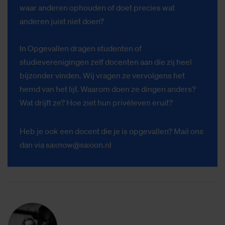
waar anderen ophouden of doet precies wat
anderen juist niet doen?
In Opgevallen dragen studenten of
studieverenigingen zelf docenten aan die zij heel
bijzonder vinden. Wij vragen ze vervolgens het
hemd van het lijf. Waarom doen ze dingen anders?
Wat drijft ze? Hoe ziet hun privéleven eruit?
Heb je ook een docent die je is opgevallen? Mail ons
dan via
saxnow@saxion.nl