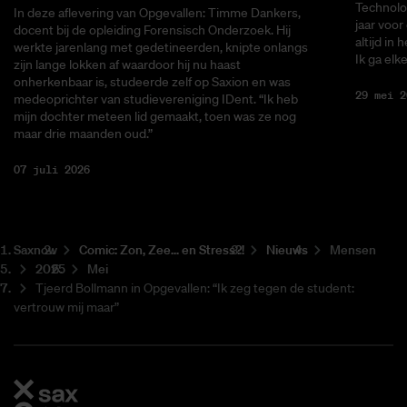
Technolo
In deze aflevering van Opgevallen: Timme Dankers,
jaar voor
docent bij de opleiding Forensisch Onderzoek. Hij
altijd in 
werkte jarenlang met gedetineerden, knipte onlangs
Ik ga elke
zijn lange lokken af waardoor hij nu haast
onherkenbaar is, studeerde zelf op Saxion en was
29 mei 2
medeoprichter van studievereniging IDent. “Ik heb
mijn dochter meteen lid gemaakt, toen was ze nog
maar drie maanden oud.”
07 juli 2026
Saxnow
Co­mic: Zon, Zee... en Stress?!
Nieuws
Mensen
2025
Mei
Tjeerd Bollmann in Opgevallen: “Ik zeg tegen de student:
vertrouw mij maar”