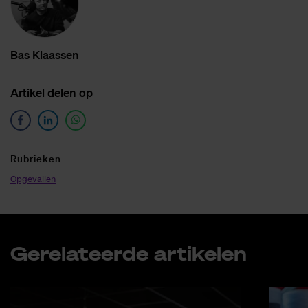
Bas Klaas­sen
Ar­ti­kel de­len op
Ru­brie­ken
Opgevallen
Ge­re­la­teer­de ar­ti­ke­len