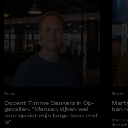
Mensen
Mensen
Do­cent Tim­me Dankers in Op­
Mar­ty
ge­val­len: “Men­sen kij­ken wel
ben n
raar op dat mijn lan­ge haar eraf
In deze a
is”
docent bi