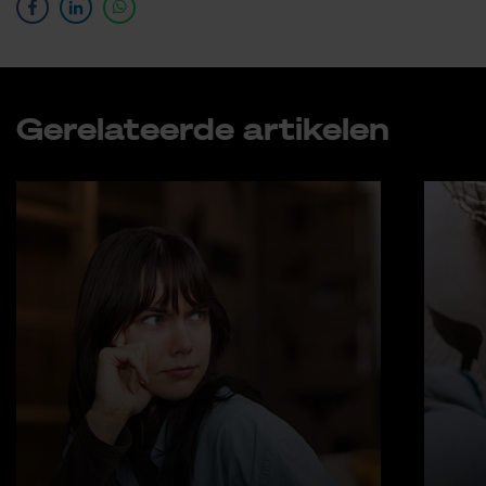
Ge­re­la­teer­de ar­ti­ke­len