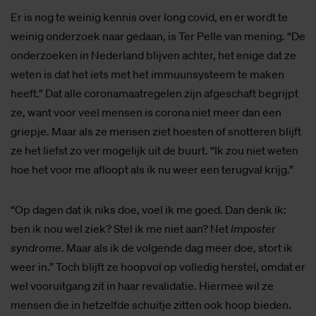
Er is nog te weinig kennis over long covid, en er wordt te
weinig onderzoek naar gedaan, is Ter Pelle van mening. “De
onderzoeken in Nederland blijven achter, het enige dat ze
weten is dat het iets met het immuunsysteem te maken
heeft.” Dat alle coronamaatregelen zijn afgeschaft begrijpt
ze, want voor veel mensen is corona niet meer dan een
griepje. Maar als ze mensen ziet hoesten of snotteren blijft
ze het liefst zo ver mogelijk uit de buurt. “Ik zou niet weten
hoe het voor me afloopt als ik nu weer een terugval krijg.”
“Op dagen dat ik niks doe, voel ik me goed. Dan denk ik:
ben ik nou wel ziek? Stel ik me niet aan? Net
imposter
syndrome
. Maar als ik de volgende dag meer doe, stort ik
weer in.” Toch blijft ze hoopvol op volledig herstel, omdat er
wel vooruitgang zit in haar revalidatie. Hiermee wil ze
mensen die in hetzelfde schuitje zitten ook hoop bieden.