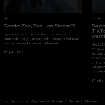
Opinie
Nieuws
Co­mic: Zon, Zee... en Stress?!
Saxi­
Tik­T
Fijne vakantie! In haar laatste comic voor de
wer­v
zomervakantie geniet cartooniste Stefanie Heil alvast
van haar welverdiende rust. Alhoewel...
Het CvB 
stoppen 
17 juli 2026
Jansen, 
de app ee
en intern
veilighei
het gebru
17 juli 
Saxnow
Co­mic: Zon, Zee... en Stress?!
Nieuws
Mensen