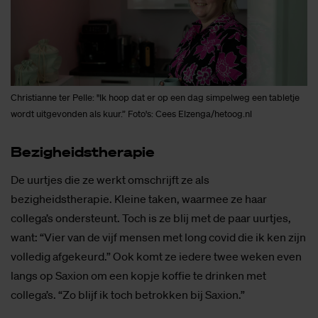
Christianne ter Pelle: "Ik hoop dat er op een dag simpelweg een tabletje
wordt uitgevonden als kuur.” Foto's: Cees Elzenga/hetoog.nl
Be­zig­heids­the­ra­pie
De uurtjes die ze werkt omschrijft ze als
bezigheidstherapie. Kleine taken, waarmee ze haar
collega’s ondersteunt. Toch is ze blij met de paar uurtjes,
want: “Vier van de vijf mensen met long covid die ik ken zijn
volledig afgekeurd.” Ook komt ze iedere twee weken even
langs op Saxion om een kopje koffie te drinken met
collega’s. “Zo blijf ik toch betrokken bij Saxion.”