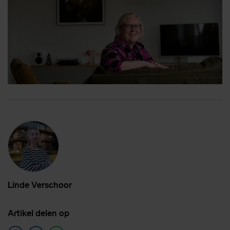
Lin­de Ver­schoor
Ar­ti­kel de­len op