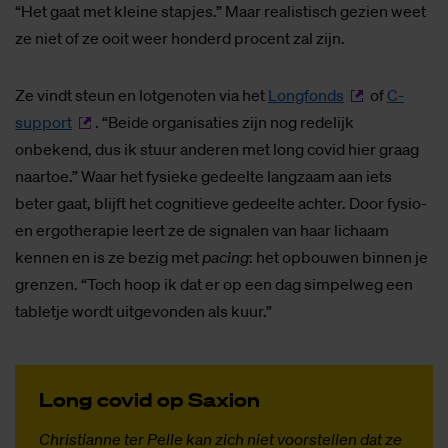
“Het gaat met kleine stapjes.” Maar realistisch gezien weet
ze niet of ze ooit weer honderd procent zal zijn.
Ze vindt steun en lotgenoten via het
Longfonds
of
C-
support
. “Beide organisaties zijn nog redelijk
onbekend, dus ik stuur anderen met long covid hier graag
naartoe.” Waar het fysieke gedeelte langzaam aan iets
beter gaat, blijft het cognitieve gedeelte achter. Door fysio-
en ergotherapie leert ze de signalen van haar lichaam
kennen en is ze bezig met
pacing
: het opbouwen binnen je
grenzen. “Toch hoop ik dat er op een dag simpelweg een
tabletje wordt uitgevonden als kuur.”
Long co­vid op Saxi­on
Christianne ter Pelle kan zich niet voorstellen dat ze