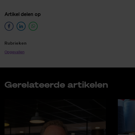
Ar­ti­kel de­len op
Ru­brie­ken
Opgevallen
Ge­re­la­teer­de ar­ti­ke­len