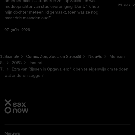
onherkenbaar is, studeerde zelf op Saxion en was
29 mei 2
medeoprichter van studievereniging IDent. “Ik heb
mijn dochter meteen lid gemaakt, toen was ze nog
maar drie maanden oud.”
07 juli 2026
Saxnow
Co­mic: Zon, Zee... en Stress?!
Nieuws
Mensen
2023
Januari
Ezra van Rijssen in Opgevallen: “Ik ben te eigenwijs om te doen
wat anderen zeggen”
Nieuws