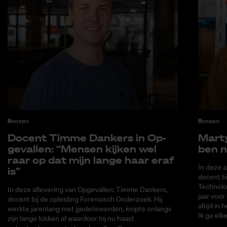
Mensen
Mensen
Do­cent Tim­me Dankers in Op­
Mar­ty
ge­val­len: “Men­sen kij­ken wel
ben n
raar op dat mijn lan­ge haar eraf
In deze a
is”
docent bi
Technolo
In deze aflevering van Opgevallen: Timme Dankers,
jaar voor
docent bij de opleiding Forensisch Onderzoek. Hij
altijd in 
werkte jarenlang met gedetineerden, knipte onlangs
Ik ga elke
zijn lange lokken af waardoor hij nu haast