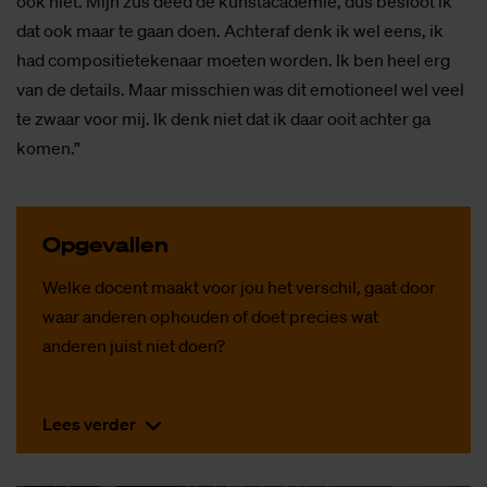
ook niet. Mijn zus deed de kunstacademie, dus besloot ik
dat ook maar te gaan doen. Achteraf denk ik wel eens, ik
had compositietekenaar moeten worden. Ik ben heel erg
van de details. Maar misschien was dit emotioneel wel veel
te zwaar voor mij. Ik denk niet dat ik daar ooit achter ga
komen.”
Op­ge­val­len
Welke docent maakt voor jou het verschil, gaat door
waar anderen ophouden of doet precies wat
anderen juist niet doen?
Lees verder