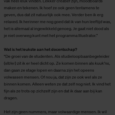
vak heel leuk vinden. Lekker creatief zijn, moodboards
maken en tekenen. Ik hoef ze ook geen tentamens te
geven, dus dat zit natuurlijk ook mee. Verder ben ik erg
relaxed. Ik herinner me nog goed dat ik van hun leeftijd was,
het is allemaal al ingewikkeld genoeg. Je gaat niet dood als
je niet overweg kunt met het programma Illustrator.”
Wat is het leukste aan het docentschap?
“De groei van de studenten. Als studieloopbaanbegeleider
(slb’er) zit ik er heel dicht op. Ze komen binnen als
kuuk’ns
,
dan gaan ze stage lopen en daarna zijn het opeens
volwassen mensen. Of nou ja, dat zijn ze ook wel als ze
binnen komen. Alleen weten ze dat zelf nog niet. Ik vind het
fijn als ze trots op zichzelf zijn en dat ik daar aan bij kan
dragen.
Het zijn geen nummers, maar volwaardige mensen. Ik wil