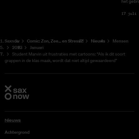
het gebru
17 juli 
Saxnow
Co­mic: Zon, Zee... en Stress?!
Nieuws
Mensen
2023
Januari
Student Marvin uit frustraties met cartoons: “Als ik dit soort
grappen in de klas maak, wordt dat niet altijd gewaardeerd”
Nieuws
Achtergrond