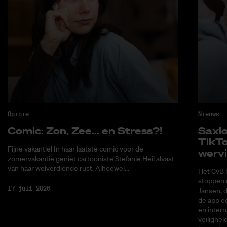
Opinie
Nieuws
Co­mic: Zon, Zee... en Stress?!
Saxi­
Tik­T
Fijne vakantie! In haar laatste comic voor de
wer­v
zomervakantie geniet cartooniste Stefanie Heil alvast
van haar welverdiende rust. Alhoewel...
Het CvB 
stoppen 
17 juli 2026
Jansen, 
de app ee
en intern
veilighei