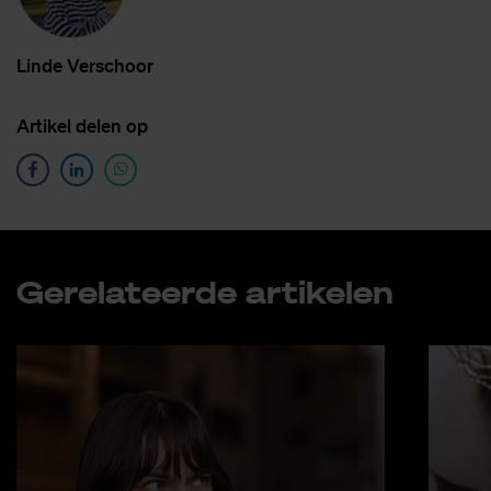
Lin­de Ver­schoor
Ar­ti­kel de­len op
Ge­re­la­teer­de ar­ti­ke­len