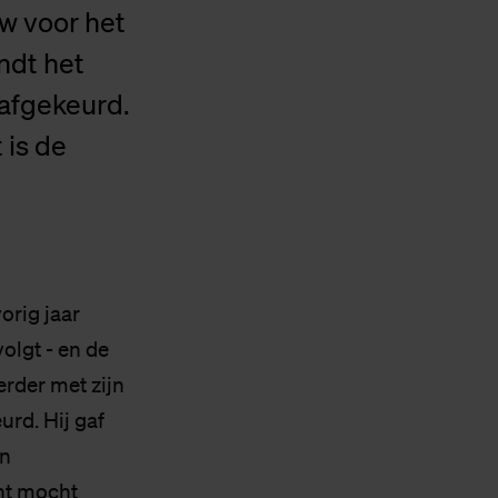
w voor het
ndt het
 afgekeurd.
 is de
vorig jaar
olgt - en de
erder met zijn
urd. Hij gaf
jn
ent mocht