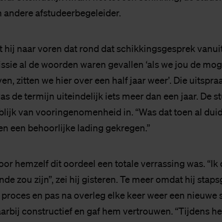
n andere afstudeerbegeleider.
t hij naar voren dat rond dat schikkingsgesprek vanui
e al de woorden waren gevallen ‘als we jou de moge
n, zitten we hier over een half jaar weer’. Die uitspra
was de termijn uiteindelijk iets meer dan een jaar. De s
blijk van vooringenomenheid in. “Was dat toen al duid
 een behoorlijke lading gekregen.”
voor hemzelf dit oordeel een totale verrassing was. “Ik
de zou zijn”, zei hij gisteren. Te meer omdat hij stap
t proces en pas na overleg elke keer weer een nieuwe 
rbij constructief en gaf hem vertrouwen. “Tijdens het