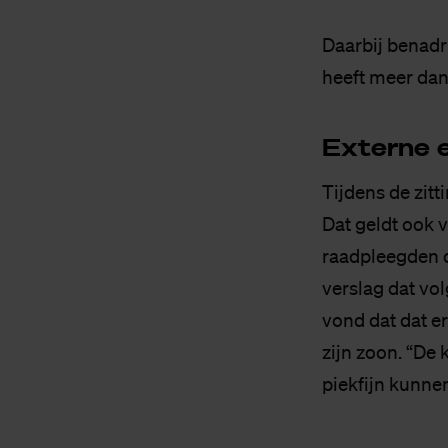
Daarbij benadr
heeft meer dan
Ex­ter­ne 
Tijdens de zitt
Dat geldt ook v
raadpleegden d
verslag dat vo
vond dat dat 
zijn zoon. “De
piekfijn kunnen