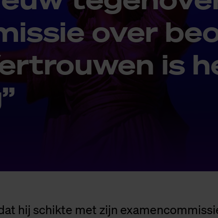
is­sie over be­
er­trou­wen is he
”
adat hij schikte met zijn examencommissi