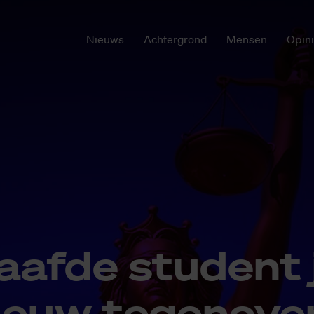
Nieuws
Achtergrond
Mensen
Opin
aaf­de stu­dent 
nieuw te­gen­ove