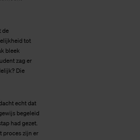
t de
lijkheid tot
ak bleek
tudent zag er
elijk? Die
 dacht echt dat
sgewijs begeleid
stap had gezet.
 proces zijn er