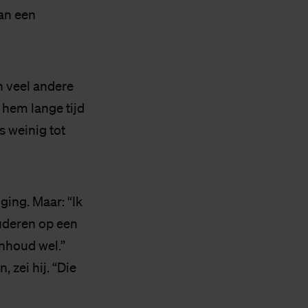
van een
n veel andere
 hem lange tijd
s weinig tot
ging. Maar: “Ik
tuderen op een
nhoud wel.”
 zei hij. “Die