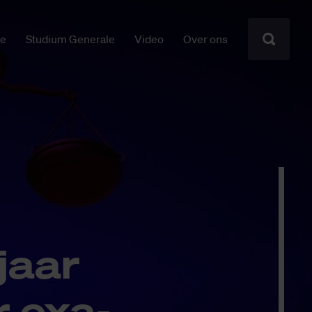
ie
Studium Generale
Video
Over ons
jaar
r exa­