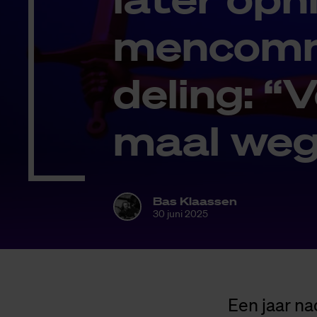
men­com­m
de­ling: “V
maal weg
Bas Klaassen
30 juni 2025
Een jaar n