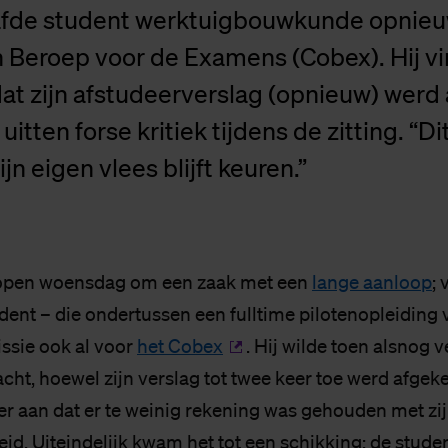
de student werktuigbouwkunde opnieu
 Beroep voor de Examens (Cobex). Hij vi
at zijn afstudeerverslag (opnieuw) werd
uitten forse kritiek tijdens de zitting. “Dit
ijn eigen vlees blijft keuren.”
lopen woensdag om een zaak met een
lange aanloop
; 
ent – die ondertussen een fulltime pilotenopleiding v
sie ook al voor
het Cobex
. Hij wilde toen alsnog v
ht, hoewel zijn verslag tot twee keer toe werd afgeke
r aan dat er te weinig rekening was gehouden met zi
d. Uiteindelijk kwam het tot een schikking; de stud