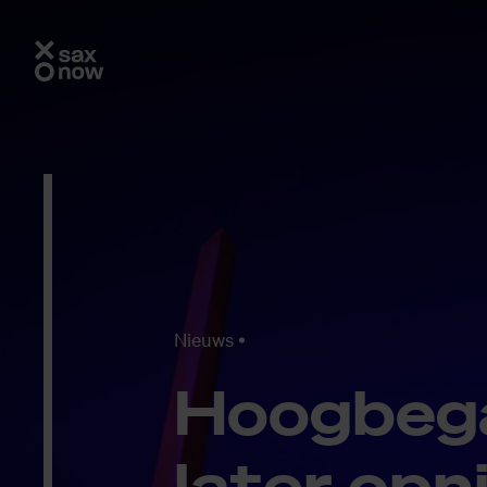
Nieuws
Hoog­be­g
la­ter op­