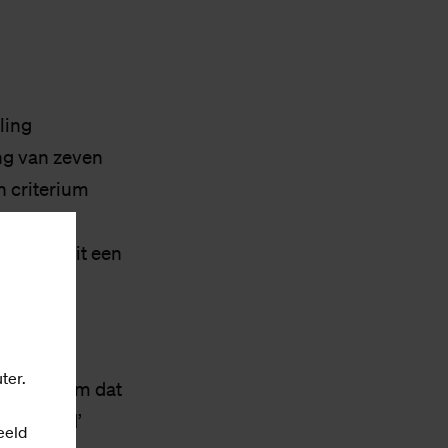
ling
ing van zeven
n criterium
terne
t hij nooit een
rouwen is
ter.
t stak hem dat
aafdheid’
eeld