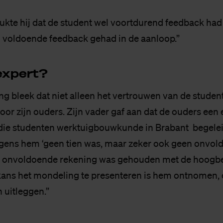
ukte hij dat de student wel voortdurend feedback had 
 voldoende feedback gehad in de aanloop.”
ex­pert?
ing bleek dat niet alleen het vertrouwen van de student
oor zijn ouders. Zijn vader gaf aan dat de ouders een
ie studenten werktuigbouwkunde in Brabant begelei
lgens hem ‘geen tien was, maar zeker ook geen onvold
er onvoldoende rekening was gehouden met de hoogb
 kans het mondeling te presenteren is hem ontnomen, 
 uitleggen.”