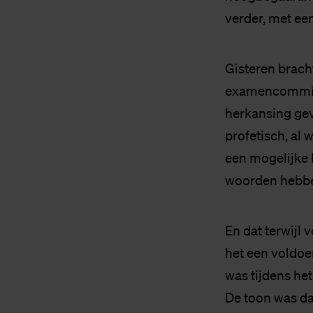
verder, met ee
Gisteren brach
examencommissi
herkansing geve
profetisch, al 
een mogelijke 
woorden hebben
En dat terwijl 
het een voldoen
was tijdens he
De toon was daa