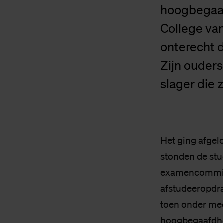
hoogbegaaf
College van
onterecht d
Zijn ouders 
slager die z
Het ging afge
stonden de stud
examencommis
afstudeeropdrac
toen onder mee
hoogbegaafdhei