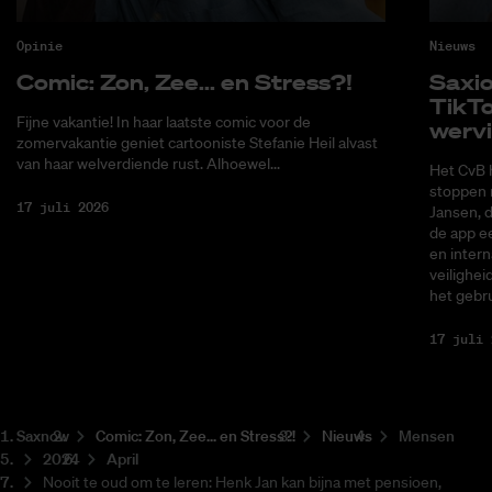
Opinie
Nieuws
Co­mic: Zon, Zee... en Stress?!
Saxi­
Tik­T
Fijne vakantie! In haar laatste comic voor de
wer­v
zomervakantie geniet cartooniste Stefanie Heil alvast
van haar welverdiende rust. Alhoewel...
Het CvB 
stoppen 
17 juli 2026
Jansen, 
de app ee
en intern
veilighei
het gebru
17 juli 
Saxnow
Co­mic: Zon, Zee... en Stress?!
Nieuws
Mensen
2024
April
Nooit te oud om te leren: Henk Jan kan bijna met pensioen,