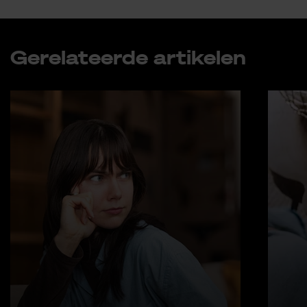
Ge­re­la­teer­de ar­ti­ke­len