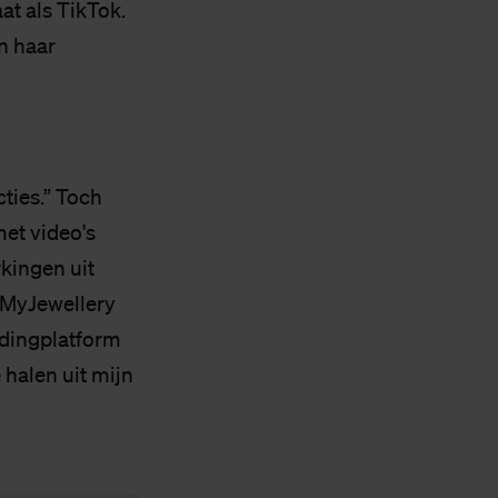
at als TikTok.
n haar
cties.” Toch
met video's
kingen uit
 MyJewellery
edingplatform
 halen uit mijn