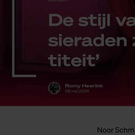
De stijl v
sie­ra­den
ti­teit’
Romy Heerink
08 mei 2024
Noor Schmid