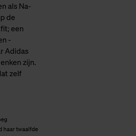
n als Na-
op de
fit; een
en -
r Adidas
enken zijn.
at zelf
oeg
d haar twaalfde