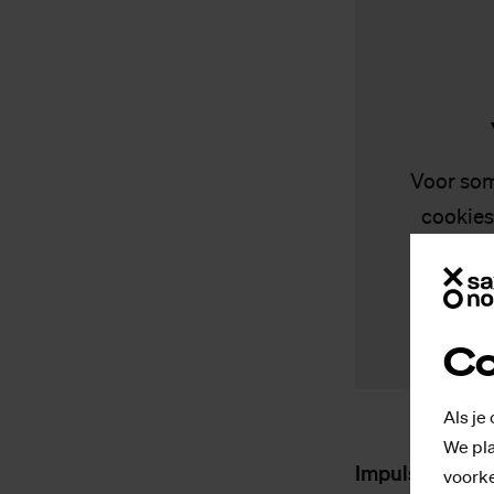
Voor som
cookies
Co
Als je
We pla
Impulsief
voorke