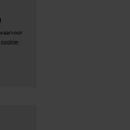
g
 waarvoor
s
cookie-