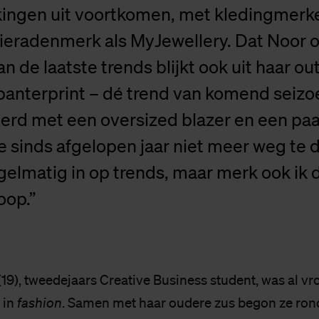
ngen uit voortkomen, met kledingmerke
sieradenmerk als MyJewellery. Dat Noor 
n de laatste trends blijkt ook uit haar out
panterprint – dé trend van komend seizo
rd met een oversized blazer en een paa
e sinds afgelopen jaar niet meer weg te d
egelmatig in op trends, maar merk ook ik d
oop.”
19), tweedejaars Creative Business student, was al vr
 in
fashion
. Samen met haar oudere zus begon ze ron