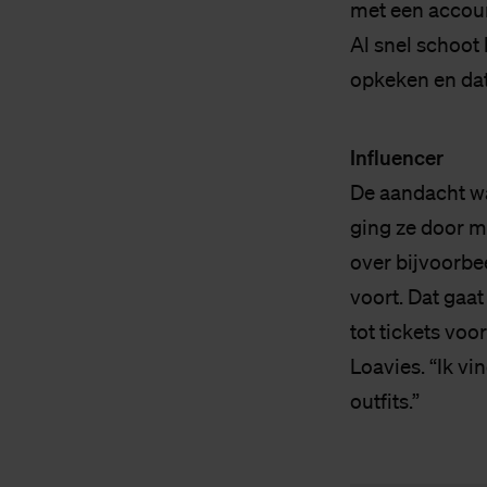
met een accoun
Al snel schoot
opkeken en dat 
Influencer
De aandacht was
ging ze door m
over bijvoorbe
voort. Dat gaa
tot tickets vo
Loavies. “Ik vi
outfits.”