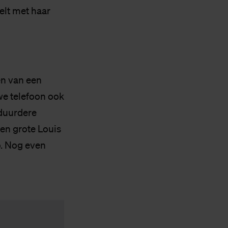
elt met haar
en van een
uwe telefoon ook
 duurdere
Een grote Louis
o. Nog even