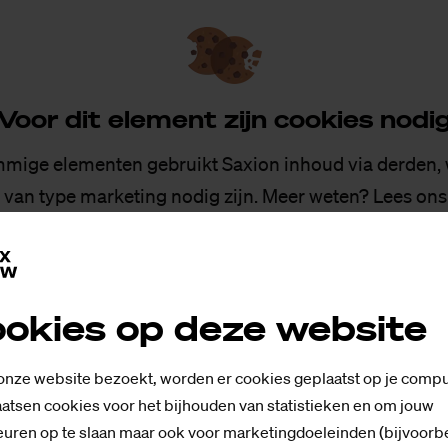
Voor dit ele­ment zijn coo­kies no­di
mige elementen gebruikt Saxion inhoud via derden,
 van type marketing nodig zijn. Meer weten? Lees on
statement
.
Cookies toestaan
okies op deze website
 onze website bezoekt, worden er cookies geplaatst op je compu
atsen cookies voor het bijhouden van statistieken en om jouw
uren op te slaan maar ook voor marketingdoeleinden (bijvoorb