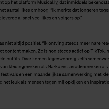
t op het platform Musical.ly, dat inmiddels bekendsta
 het aantal likes omhoog. “Ik merkte dat jongeren tege
leverde al snel veel likes en volgers op.”
 niet altijd positief. “Ik ontving steeds meer nare rea
et content maken. Ze is nog steeds actief op TikTok, 
eld outfits. Daar komen tegenwoordig zelfs samenwer
t van kledingmerken als Na-kd en sieradenmerken als
or festivals en een maandelijkse samenwerking met kl
nd het leuk als mensen tegen mij opkijken en inspiratie