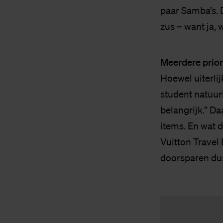
paar Samba’s. 
zus – want ja, 
Meerdere prior
Hoewel uiterli
student natuurl
belangrijk.” Da
items. En wat 
Vuitton Travel 
doorsparen du