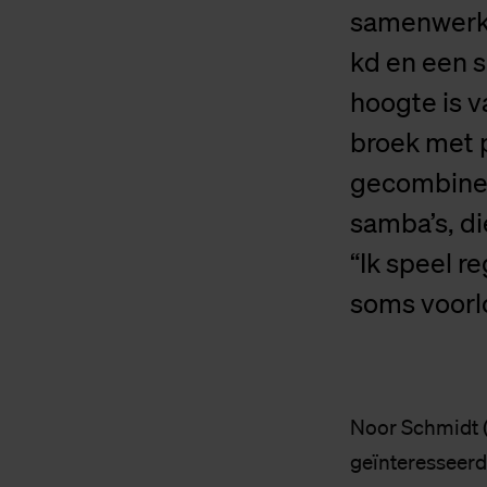
samenwerki
kd en een 
hoogte is va
broek met 
gecombinee
samba’s, di
“Ik speel r
soms voorl
Noor Schmidt (
geïnteresseerd