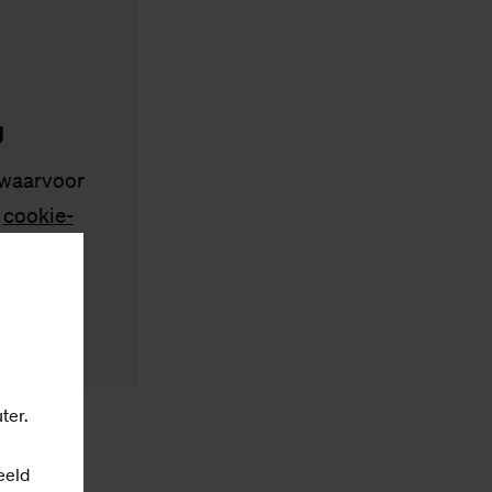
g
 waarvoor
s
cookie-
ter.
eeld