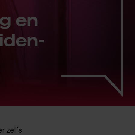
ng en
 iden­
r zelfs