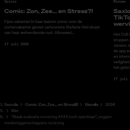
Opinie
Nieuws
Co­mic: Zon, Zee... en Stress?!
Saxi­
Tik­T
Fijne vakantie! In haar laatste comic voor de
wer­v
zomervakantie geniet cartooniste Stefanie Heil alvast
van haar welverdiende rust. Alhoewel...
Het CvB 
stoppen 
17 juli 2026
Jansen, 
de app ee
en intern
veilighei
het gebru
17 juli 
Saxnow
Co­mic: Zon, Zee... en Stress?!
Nieuws
2024
Mei
“Maak evaluatie invoering AFAS toch openbaar”, zeggen
medezeggenschappers na lezing