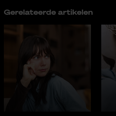
Ge­re­la­teer­de ar­ti­ke­len