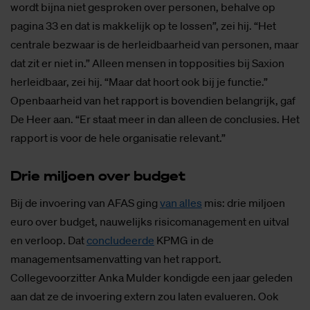
wordt bijna niet gesproken over personen, behalve op
pagina 33 en dat is makkelijk op te lossen”, zei hij. “Het
centrale bezwaar is de herleidbaarheid van personen, maar
dat zit er niet in.” Alleen mensen in topposities bij Saxion
herleidbaar, zei hij. “Maar dat hoort ook bij je functie.”
Openbaarheid van het rapport is bovendien belangrijk, gaf
De Heer aan. “Er staat meer in dan alleen de conclusies. Het
rapport is voor de hele organisatie relevant.”
Drie mil­joen over bud­get
Bij de invoering van AFAS ging
van alles
mis: drie miljoen
euro over budget, nauwelijks risicomanagement en uitval
en verloop. Dat
concludeerde
KPMG in de
managementsamenvatting van het rapport.
Collegevoorzitter Anka Mulder kondigde een jaar geleden
aan dat ze de invoering extern zou laten evalueren. Ook