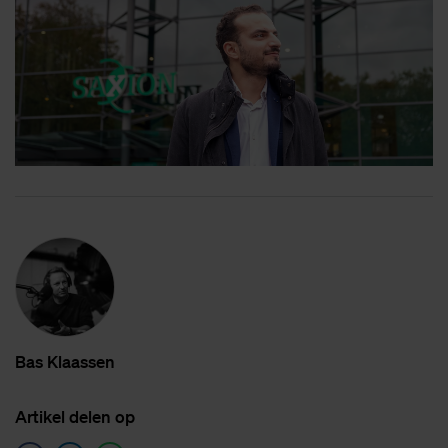
Bas Klaas­sen
Ar­ti­kel de­len op