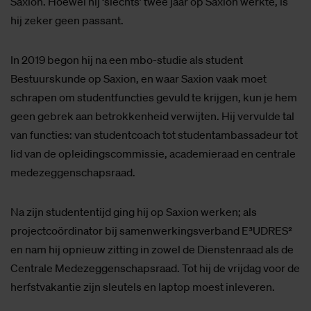
Saxion. Hoewel hij ‘slechts’ twee jaar op Saxion werkte, is
hij zeker geen passant.
In 2019 begon hij na een mbo-studie als student
Bestuurskunde op Saxion, en waar Saxion vaak moet
schrapen om studentfuncties gevuld te krijgen, kun je hem
geen gebrek aan betrokkenheid verwijten. Hij vervulde tal
van functies: van studentcoach tot studentambassadeur tot
lid van de opleidingscommissie, academieraad en centrale
medezeggenschapsraad.
Na zijn studententijd ging hij op Saxion werken; als
projectcoördinator bij samenwerkingsverband E³UDRES²
en nam hij opnieuw zitting in zowel de Dienstenraad als de
Centrale Medezeggenschapsraad. Tot hij de vrijdag voor de
herfstvakantie zijn sleutels en laptop moest inleveren.