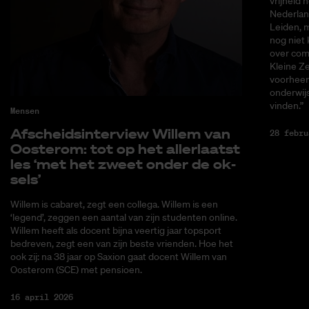
Mensen
Achtergr
Af­scheids­in­ter­view Wil­lem van
Ver­t
Oos­ter­om: tot op het al­ler­laatst
Kos n
les ‘met het zweet on­der de ok­
“Aan­
sels’
ti­sch
scher
Willem is cabaret, zegt een collega. Willem is een
‘legend’, zeggen een aantal van zijn studenten online.
Voor Tim
Willem heeft als docent bijna veertig jaar topsport
vrijheid 
bedreven, zegt een van zijn beste vrienden. Hoe het
Nederland
ook zij: na 38 jaar op Saxion gaat docent Willem van
Leiden, m
Oosterom (SCE) met pensioen.
nog niet 
over com
16 april 2026
Kleine Ze