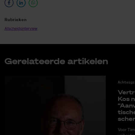
Ru­brie­ken
Afscheidsinterview
Ge­re­la­teer­de ar­ti­ke­len