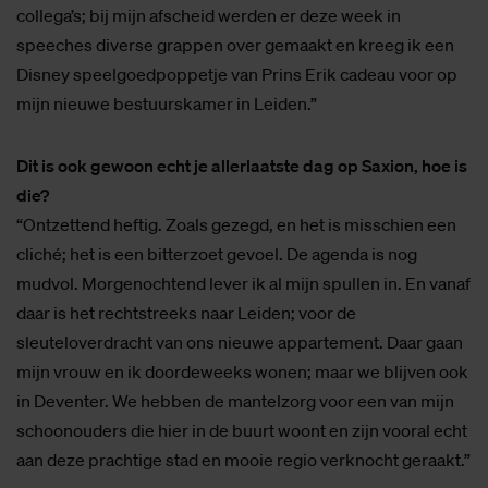
overal mijn eigen foto meer wilde maar een avatar. Omdat
ik in Delft met hem vergeleken werd, heb ik toen een
tekening van Erik van
De Kleine Zeemeermin
als
profielfoto op WhatsApp genomen.
Die heb ik nog steeds, maar vrijwel niemand vraagt me
eigenlijk waarom. Toch is het blijkbaar wel gezien door
collega’s; bij mijn afscheid werden er deze week in
speeches diverse grappen over gemaakt en kreeg ik een
Disney speelgoedpoppetje van Prins Erik cadeau voor op
mijn nieuwe bestuurskamer in Leiden.”
Dit is ook gewoon echt je allerlaatste dag op Saxion, hoe is
die?
“Ontzettend heftig. Zoals gezegd, en het is misschien een
cliché; het is een bitterzoet gevoel. De agenda is nog