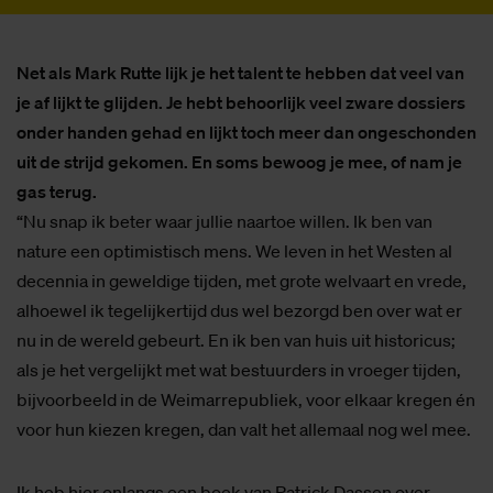
Net als Mark Rutte lijk je het talent te hebben dat veel van
je af lijkt te glijden. Je hebt behoorlijk veel zware dossiers
onder handen gehad en lijkt toch meer dan ongeschonden
uit de strijd gekomen. En soms bewoog je mee, of nam je
gas terug.
“Nu snap ik beter waar jullie naartoe willen. Ik ben van
nature een optimistisch mens. We leven in het Westen al
decennia in geweldige tijden, met grote welvaart en vrede,
alhoewel ik tegelijkertijd dus wel bezorgd ben over wat er
nu in de wereld gebeurt. En ik ben van huis uit historicus;
als je het vergelijkt met wat bestuurders in vroeger tijden,
bijvoorbeeld in de Weimarrepubliek, voor elkaar kregen én
voor hun kiezen kregen, dan valt het allemaal nog wel mee.
Ik heb hier onlangs een boek van Patrick Dassen over