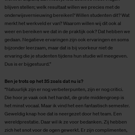
meebewogen? Wij horen vooral de kritiek, maar het is ook
voorstelbaar dat mensen die aan de wieg van het Saxion
Onderwijs Model (nu Saxion Onderwijs Visie) stonden dat
er nu te weinig van over is
.
“Dat hebben we ook wel eens gehoord van mensen van het
eerste uur, maar als het in de praktijk niet goed genoeg
werkt of uitpakt, dan moet je iets doen. Je moet vragen
blijven stellen; welk resultaat willen we precies met de
onderwijsvernieuwing bereiken? Willen studenten dit? Wat
merkt het werkveld er van? Waarom willen wij dit ook al
weer en bereiken we dat in de praktijk ook? Dat hebben we
gedaan. Negatieve ervaringen zijn ook ervaringen en soms
bijzonder leerzaam, maar dat is bij voorkeur niet de
ervaring die je studenten tijdens hun studie wil meegeven.
Dus is er bijgestuurd.”