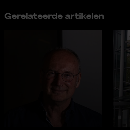
Ar­ti­kel de­len op
Ru­brie­ken
Afscheidsinterview
Ge­re­la­teer­de ar­ti­ke­len