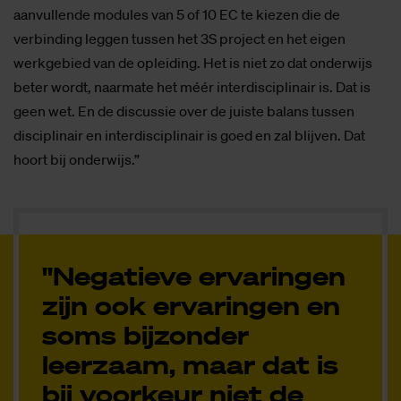
je ook allemaal verdiepend binnen je eigen vakgebied kunt
doen als je dat wil. Al is het natuurlijk wel zo dat je met het
inbedden van een interdisciplinaire module de druk
opvoert op de rest van het curriculum, dat voel je wel.
En daar is ook iets aan gebeurd: het is nu 20 EC in plaats
van 25 EC, en opleidingen hebben de ruimte voor
aanvullende modules van 5 of 10 EC te kiezen die de
verbinding leggen tussen het 3S project en het eigen
werkgebied van de opleiding. Het is niet zo dat onderwijs
beter wordt, naarmate het méér interdisciplinair is. Dat is
geen wet. En de discussie over de juiste balans tussen
disciplinair en interdisciplinair is goed en zal blijven. Dat
hoort bij onderwijs.”