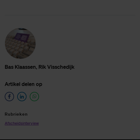
mudvol. Morgenochtend lever ik al mijn spullen in. En vanaf
daar is het rechtstreeks naar Leiden; voor de
sleuteloverdracht van ons nieuwe appartement. Daar gaan
mijn vrouw en ik doordeweeks wonen; maar we blijven ook
in Deventer. We hebben de mantelzorg voor een van mijn
schoonouders die hier in de buurt woont en zijn vooral echt
aan deze prachtige stad en mooie regio verknocht geraakt.”
Bas Klaas­sen, Rik Vis­sche­dijk