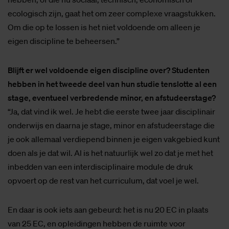
“Belangrijk om te vermelden: toen ik binnenkwam, bestond
het Smart Solutions Semester al een paar jaar in het
technische domein en werd het verbreed naar heel Saxion.
Daarnaast was het interdisciplinair onderwijs al onderdeel
van de onderwijsvisie die was ontwikkeld in het jaar voordat
ik startte. Maar als je het mij persoonlijk vraagt; bij alle
grote maatschappelijke discussies die we momenteel
hebben, of die nu sociaal, technisch, economisch of
ecologisch zijn, gaat het om zeer complexe vraagstukken.
Om die op te lossen is het niet voldoende om alleen je
eigen discipline te beheersen.”
Blijft er wel voldoende eigen discipline over? Studenten
hebben in het tweede deel van hun studie tenslotte al een
stage, eventueel verbredende minor, en afstudeerstage?
“Ja, dat vind ik wel. Je hebt die eerste twee jaar disciplinair
onderwijs en daarna je stage, minor en afstudeerstage die