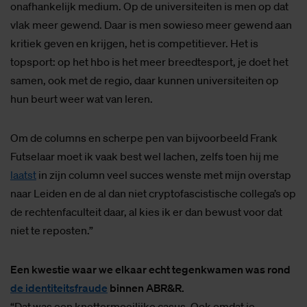
onafhankelijk medium. Op de universiteiten is men op dat
vlak meer gewend. Daar is men sowieso meer gewend aan
kritiek geven en krijgen, het is competitiever. Het is
topsport: op het hbo is het meer breedtesport, je doet het
samen, ook met de regio, daar kunnen universiteiten op
hun beurt weer wat van leren.
Om de columns en scherpe pen van bijvoorbeeld Frank
Futselaar moet ik vaak best wel lachen, zelfs toen hij me
laatst
in zijn column veel succes wenste met mijn overstap
naar Leiden en de al dan niet cryptofascistische collega’s op
de rechtenfaculteit daar, al kies ik er dan bewust voor dat
niet te reposten.”
Een kwestie waar we elkaar echt tegenkwamen was rond
de identiteitsfraude
binnen ABR&R.
“Dat was een knettermoeilijke casus. Ook omdat je