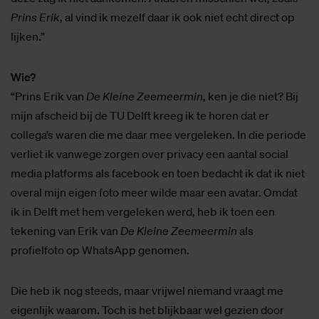
jezelf als man van het poldermodel?
“Jullie zijn wel van de vergelijkingen. Heeft dat voor jullie
een positieve of negatieve connotatie? Poldermodel, eerst
al Mark Rutte. Die dreunt nog na. Daar ben ik nog nooit mee
vergeleken, daar zijn jullie de eerste in. Het is natuurlijk een
vakman, we mogen blij zijn dat hij met al zijn bestuurlijke
en internationale ervaring nu de NAVO leidt, maar toch;
deze zag ik niet aankomen. Anderen misschien wel, zoals
Prins Erik
, al vind ik mezelf daar ik ook niet echt direct op
lijken.”
Wie?
“Prins Erik van
De Kleine Zeemeermin
, ken je die niet? Bij
mijn afscheid bij de TU Delft kreeg ik te horen dat er
collega’s waren die me daar mee vergeleken. In die periode
verliet ik vanwege zorgen over privacy een aantal social
media platforms als facebook en toen bedacht ik dat ik niet