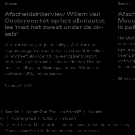
Mensen
Mensen
Af­scheids­in­ter­view Wil­lem van
Af­sch
Oos­ter­om: tot op het al­ler­laatst
Mous­s
les ‘met het zweet on­der de ok­
ik po­
sels’
Het afsch
domein v
Willem is cabaret, zegt een collega. Willem is een
bijvoorbe
‘legend’, zeggen een aantal van zijn studenten online.
neemt. M
Willem heeft als docent bijna veertig jaar topsport
toch volg
bedreven, zegt een van zijn beste vrienden. Hoe het
de zomer
ook zij: na 38 jaar op Saxion gaat docent Willem van
Oosterom (SCE) met pensioen.