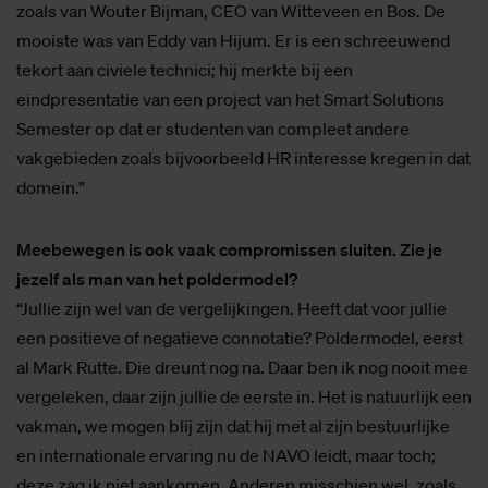
Ben je trots op het 3S zoals dat nu is?
“Natuurlijk zijn er nog verbeterpunten, zijn er nog critici.
Die hoor je vaak ook het hardst, de grote middengroep is
het minst vocaal. Maar ik vind het een fantastisch semester.
Geweldig knap hoe dat is neergezet door het team. Een
wereldprestatie. Daar wil ik ze voor bedanken. Zij hebben
zich het snot voor de ogen gewerkt. Er zijn complimenten,
zoals van Wouter Bijman, CEO van Witteveen en Bos. De
mooiste was van Eddy van Hijum. Er is een schreeuwend
tekort aan civiele technici; hij merkte bij een
eindpresentatie van een project van het Smart Solutions
Semester op dat er studenten van compleet andere
vakgebieden zoals bijvoorbeeld HR interesse kregen in dat
domein.”
Meebewegen is ook vaak compromissen sluiten. Zie je