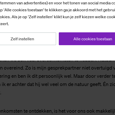
stemmen van advertenties) en voor het tonen van social media c
ng van de ander van de buitenkant, en wisten dat we
p 'Alle cookies toestaan' te klikken ga je akkoord met het gebru
en. Maar door vragen te stellen en te luisteren naar e
okies. Als je op 'Zelf instellen' klikt kun je zelf kiezen welke coo
stap verder. Hierdoor durfden we elkaar ook steeds m
eert.
Zelf instellen
Alle cookies toestaan
r­an­de­ring
en we ook veel overeenkomsten te hebben. Natuurlij
en overeind. Zo is mijn gesprekpartner niet overtuigd 
ring en ben ik dit persoonlijk wel. Maar door verder t
ik er achter dat hij wel veel om de natuur geeft. Én zi
.
nkomsten te ontdekken, is het voor ons ook makkeli