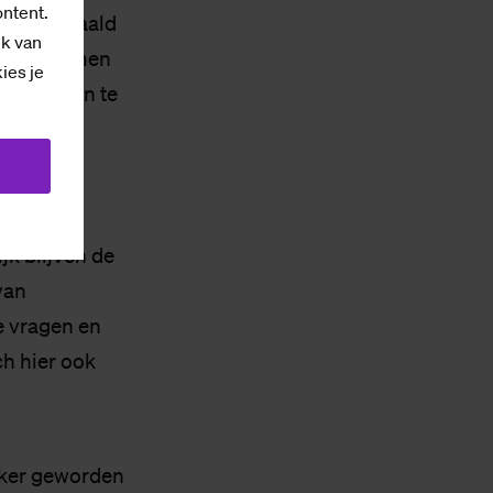
ontent.
 niet bepaald
ik van
lkaar, kwamen
kies je
eer vragen te
k blijven de
van
e vragen en
ch hier ook
jker geworden