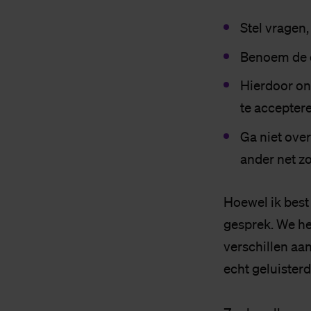
Stel vragen,
Benoem de o
Hierdoor on
te acceptere
Ga niet ove
ander net z
Hoewel ik best 
gesprek. We h
verschillen aa
echt geluister