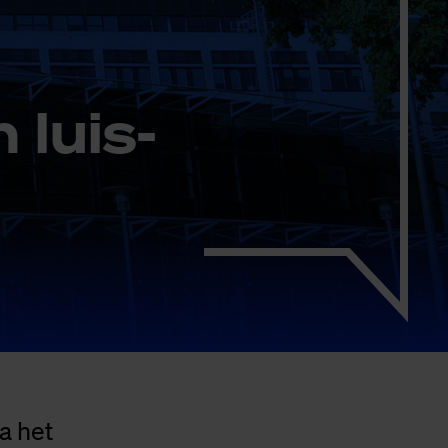
 luis­
a het