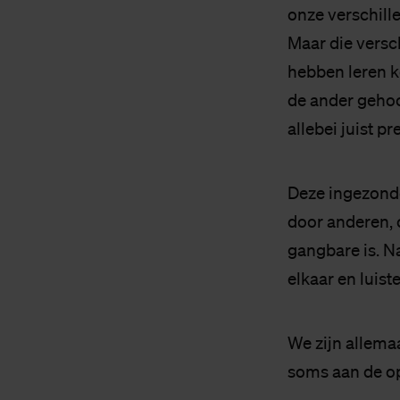
onze verschill
Maar die versc
hebben leren k
de ander gehoo
allebei juist p
Deze ingezonde
door anderen, 
gangbare is. N
elkaar en luiste
We zijn allema
soms aan de op