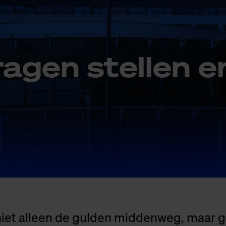
ra­gen stel­len en
iet alleen de gulden middenweg, maar g