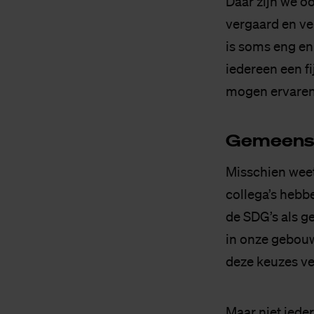
Daar zijn we oo
vergaard en ve
is soms eng en
iedereen een fi
mogen ervaren 
Ge­meen­sc
Misschien weet
collega’s hebb
de SDG’s als g
in onze gebouwe
deze keuzes ve
Maar niet iede