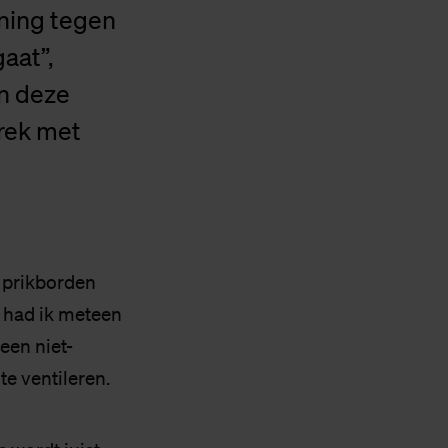
ning tegen
aat”,
in deze
prek met
 prikborden
, had ik meteen
een niet-
e ventileren.