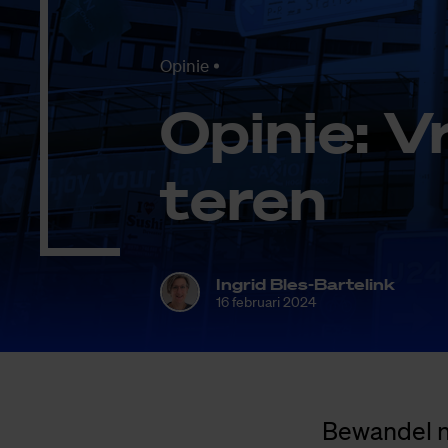
Opinie
Opi­nie: V
te­ren
Ingrid Bles-Bartelink
16 februari 2024
Bewandel n