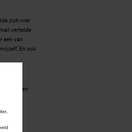
de zich niet
mail vertelde
er een van
mijzelf. En ook
n in een
urd voor een
nd. Maar
ter.
eeld
 Want we