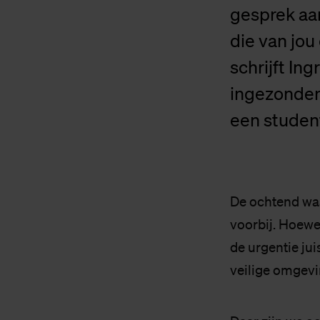
gesprek aa
die van jou
schrijft In
ingezonden 
een student
De ochtend waa
voorbij. Hoewe
de urgentie jui
veilige omgevi