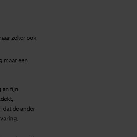
maar zeker ook
ng maar een
 en fijn
dekt,
l dat de ander
varing.