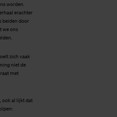
eens worden.
erhaal erachter
s beiden door
t we ons
elden.
oelt zich vaak
ning niet de
praat met
ok al lijkt dat
olpen: