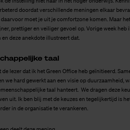
k de instelling niet naar in het hoger onderwijs. Kenni
rbeterd doordat verschillende meningen elkaar bevrag
 daarvoor moet je uit je comfortzone komen. Maar het
jner, prettiger en veiliger gevoel op. Vorige week heb i
en deze anekdote illustreert dat.
hap­pe­lij­ke taal
 de lezer dat ik het Green Office heb geïnitieerd. Sa
en we hard gewerkt aan een visie op duurzaamheid, w
emeenschappelijke taal hanteert. We dragen deze keu
n uit. Ik ben blij met de keuzes en tegelijkertijd is he
rder in de organisatie te verankeren.
reen deelt deze mening.