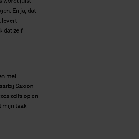
s wordt juist
en. En ja, dat
 levert
k dat zelf
men met
aarbij Saxion
zes zelfs op en
t mijn taak