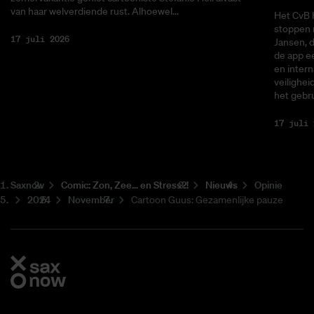
van haar welverdiende rust. Alhoewel...
Het CvB 
stoppen 
17 juli 2026
Jansen, 
de app ee
en intern
veilighei
het gebru
17 juli 
Saxnow
Co­mic: Zon, Zee... en Stress?!
Nieuws
Opinie
2024
November
Cartoon Guus: Gezamenlijke pauze