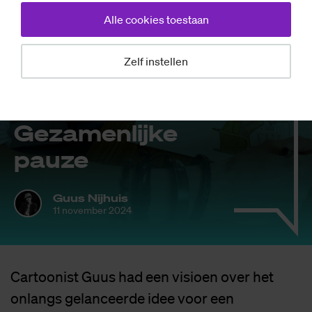
Alle cookies toestaan
Zelf instellen
Opinie
Car­toon Guus:
Ge­za­men­lij­ke
pau­ze
Guus Nijhuis
11 november 2024
Cartoonist Guus had een visioen over het
onlangs gelanceerde idee voor een