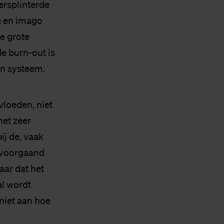
ersplinterde
ng en imago
e grote
e burn-out is
n systeem.
vloeden, niet
het zeer
ij de, vaak
e voorgaand
aar dat het
al wordt
niet aan hoe