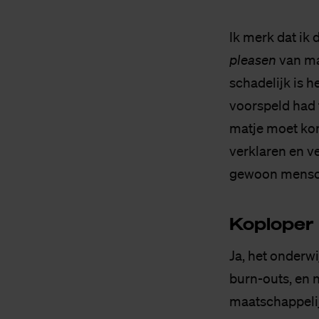
Ik merk dat ik
pleasen
van ma
schadelijk is h
voorspeld had 
matje moet kom
verklaren en v
gewoon menso
Kop­lo­per
Ja, het onderw
burn-outs, en n
maatschappelij