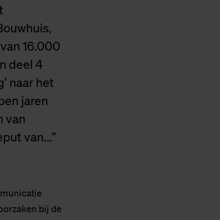
t
 Bouwhuis,
 van 16.000
n deel 4
g’ naar het
pen jaren
n van
put van...”
mmunicatie
oorzaken bij de