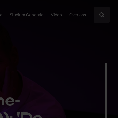
ie
Studium Generale
Video
Over ons
ne­­
): 'De