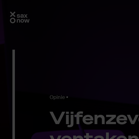
Opinie
Vijf­­en­­ze­
ven­ta­­ke