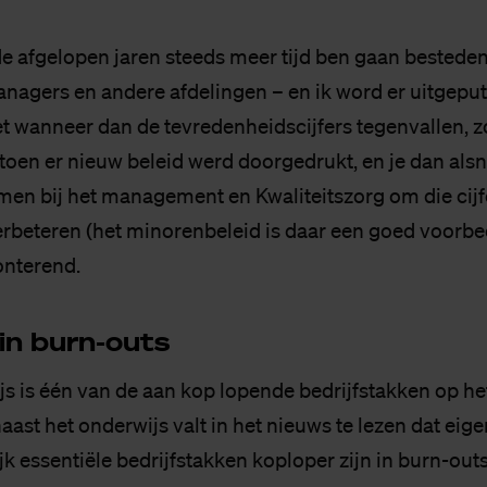
 de afgelopen jaren steeds meer tijd ben gaan bestede
nagers en andere afdelingen – en ik word er uitgepu
et wanneer dan de tevredenheidscijfers tegenvallen, zoa
toen er nieuw beleid werd doorgedrukt, en je dan als
en bij het management en Kwaliteitszorg om die cijf
erbeteren (het minorenbeleid is daar een goed voorbeel
nterend.
 in burn-outs
ijs is één van de aan kop lopende bedrijfstakken op h
aast het onderwijs valt in het nieuws te lezen dat eigen
k essentiële bedrijfstakken koploper zijn in burn-out