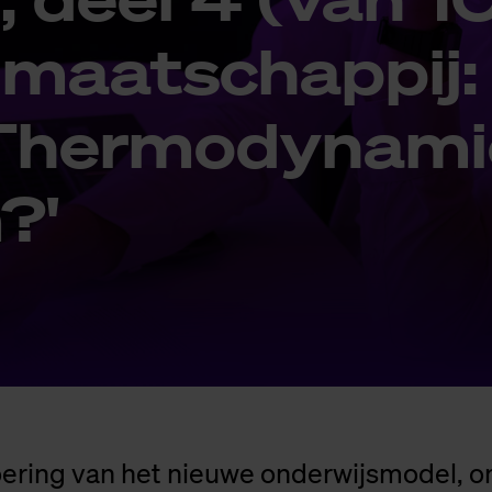
maat­schap­pij:
her­mo­dy­na­mi
?'
oering van het nieuwe onderwijsmodel, o