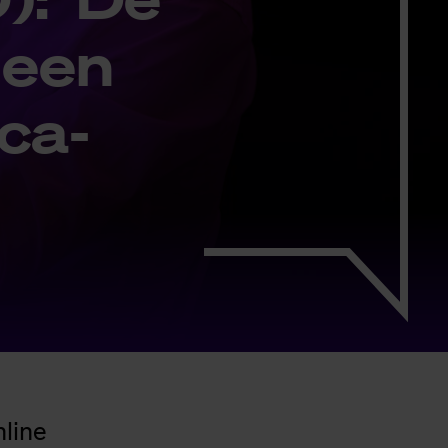
 een
­ca-
nline