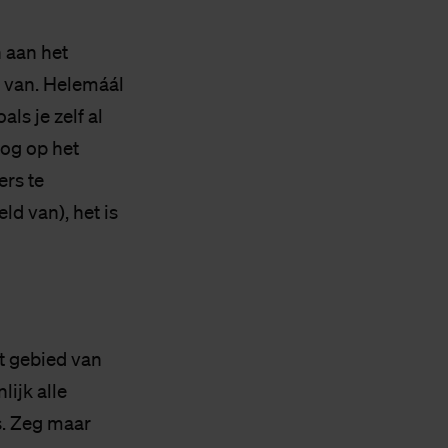
n aan het
t van. Helemáál
ls je zelf al
nog op het
ers te
d van), het is
et gebied van
lijk alle
s. Zeg maar