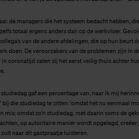
aal: de managers die het systeem bedacht hebben, die 
 zelfs totaal ergens anders dan op de werkvloer. Gevolg
collega’s van de andere afdelingen, die op hun beurt 
k doen. De veroorzakers van de problemen zijn in de
in coronatijd zaten zij het eerst veilig thuis achter hu
e.
 studiedag gaf een percentage van, naar ik mij herinn
y’ bij die studiedag te zitten: ‘omdat het nu eenmaal m
n mis: omdat zo’n studiedag, met daarin soms de geks
chten, op autoritaire manier wordt opgelegd, creëer j
 zult naar dit gastpraatje luisteren.