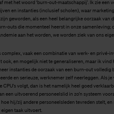
af met het woord ‘burn-out-maatschappij’. Ik zie een v
ijven en instanties (inclusief scholen), waar marketi
 zijn geworden, als een heel belangrijke oorzaak van d
rn-outs die momenteel heerst in onze samenleving; d
ndemie aan het worden, we worden ziek van ons eige
s complex, vaak een combinatie van werk- en privé-in
it ook, en mogelijk niet te generaliseren, maar ik vind 
eer instanties de oorzaak van een burn-out volledig b
neerde en serieuze, werknemer zelf neerleggen. Als j
e CPU’s volgt, dan is het namelijk heel goed verklaarb
an een uitvoerend personeelslid in zo’n systeem voor
hoe hij/zij andere personeelsleden tevreden stelt, en 
r eigen taak uitvoert.