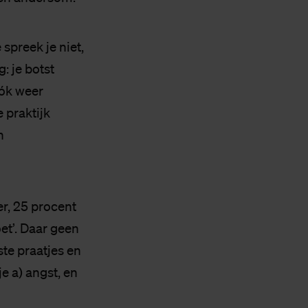
spreek je niet,
: je botst
óók weer
 praktijk
n
er, 25 procent
oet’. Daar geen
te praatjes en
e a) angst, en