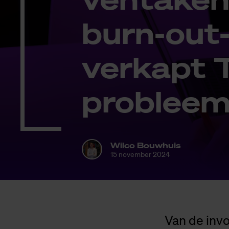
burn-out-
ver­kapt T
pro­bleem
Wilco Bouwhuis
15 november 2024
Van de inv