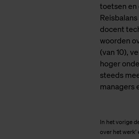
toetsen en 
Reisbalans
docent tec
woorden ove
(van 10), v
hoger onder
steeds mee
managers en
In het vorige 
over het werk’