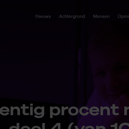
Nieuws
Achtergrond
Mensen
Opin
­ven­­tig pro­­cent 
n, deel 4 (van 10