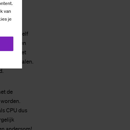
ontent.
ik van
kies je
r anderen
rsoneel zelf
aar anderen
 kun je met
len uitstralen.
d.
et de
 worden.
als CPU dus
gelijk
een andersom!