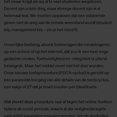
het zwaar krijgt als wij al te veel studenten wegsturen.
Docent zijn is één ding, maar strenge docent zijn is al
helemaal wat. We moeten oppassen dat een voldoende
geven niet de weg van de minste weerstand wordt (student
blij, management blij – zie je het risico?).
Oneerlijke toetsing, alsook toetsvragen die rondslingeren
op een school of op het internet, dat zou ik een heel enge
gedachte vinden. Toetsveiligheid en -integriteit is uiterst
belangrijk.
Maar het middel moet niet het doel worden.
Onze nieuwe toetsprocedure (PDCA-cyclus) is gericht op
een paranoïde borging van alle details van de toetscyclus,
een vakje of 27 dat je moet invullen per (deel)toets.
Wat steekt deze procedure raar af tegen het online-toetsen
tijdens de covid-periode, waarin al die veiligheidsregels
juist actief losgelaten
moesten
worden, ‘om de studenten