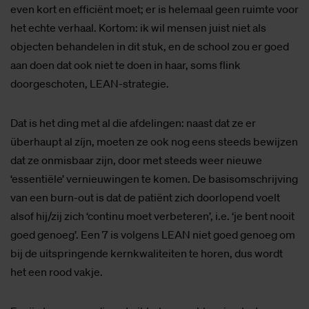
even kort en efficiënt moet; er is helemaal geen ruimte voor
het echte verhaal. Kortom: ik wil mensen juist niet als
objecten behandelen in dit stuk, en de school zou er goed
aan doen dat ook niet te doen in haar, soms flink
doorgeschoten, LEAN-strategie.
Dat is het ding met al die afdelingen: naast dat ze er
überhaupt al zíjn, moeten ze ook nog eens steeds bewijzen
dat ze onmisbaar zijn, door met steeds weer nieuwe
‘essentiële’ vernieuwingen te komen. De basisomschrijving
van een burn-out is dat de patiënt zich doorlopend voelt
alsof hij/zij zich ‘continu moet verbeteren’, i.e. ‘je bent nooit
goed genoeg’. Een 7 is volgens LEAN niet goed genoeg om
bij de uitspringende kernkwaliteiten te horen, dus wordt
het een rood vakje.