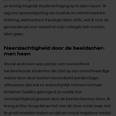
zo weinig mogelijk studievertraging op te laten lopen’. Ik
zag een opeenstapeling van invalide en onbetrouwbare
toetsing, aantoonbare fraudegevallen zelfs, wat ik voor de
gemoedsrust voor mezelf en mijn collega’s heb moeten
laten gaan.
Neer­slach­tig­heid door de beeld­scher­
men heen
Vooral andersom was pijnlijk: een hoeveelheid
hardwerkende studenten die júíst op een onrechtvaardige
manier door deze toetsen beoordeeld werden (lager
uitkwamen dan wat ze waarschijnlijk met een normaal
tentamen hadden gekregen): je voelde hun
neerslachtigheid gewoon door de beeldschermen heen. Ik
kreeg echter terug dat we het voor de lieve vrede maar niet
te groot moesten maken en dat we vooral negatieve media-