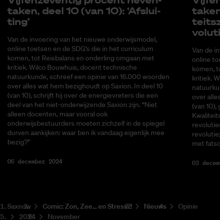
ta­ken, deel 10 (van 10): ‘Af­slui­
ta­ken
ting’
teits­
vo­lu­
Van de invoering van het nieuwe onderwijsmodel,
online toetsen en de SDG’s die in het curriculum
Van de i
komen, tot Reisbalans en onderling omgaan met
online to
kritiek. Wilco Bouwhuis, docent technische
komen, t
natuurkunde, schreef een opinie van 16.000 woorden
kritiek. 
over alles wat hem bezighoudt op Saxion. In deel 10
natuurku
(van 10), schrijft hij over de energievreters die een
over alle
deel van het niet-onderwijzende Saxion zijn. “Niet
(van 10),
alleen docenten, maar vooral ook
Kwalitei
onderwijsbestuurders moeten zichzelf in de spiegel
revolutie
durven aankijken: waar ben ik vandaag eigenlijk mee
revolutie
bezig?”
met fatso
06 december 2024
03 decem
Saxnow
Co­mic: Zon, Zee... en Stress?!
Nieuws
Opinie
2024
November