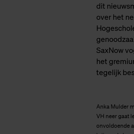
dit nieuws
over het ne
Hogescholen
genoodzaakt
SaxNow voge
het gremiu
tegelijk b
Anka Mulder ma
VH neer gaat le
onvoldoende aa