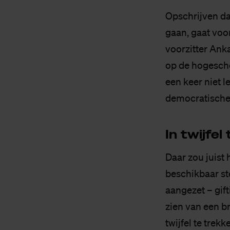
Opschrijven da
gaan, gaat voor
voorzitter Ank
op de hogeschoo
een keer niet le
democratische
In twij­fel
Daar zou juist 
beschikbaar st
aangezet – gift
zien van een b
twijfel te trek