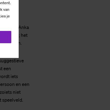
t SaxNow
ontent.
ik van
kies je
lijk. Dat Anka
te zetten; het
denen zijn.
‘suggestieve
st een
wordt iets
 persoon en een
zoiets niet
t speelveld.