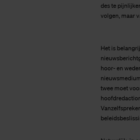
des te pijnlijk
volgen, maar v
Het is belangri
nieuwsberichtg
hoor- en weder
nieuwsmedium, 
twee moet voor 
hoofdredactio
Vanzelfspreken
beleidsbesliss