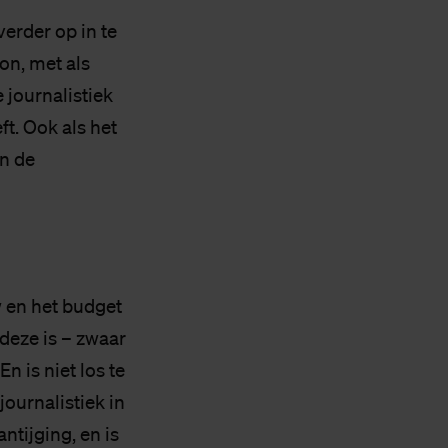
erder op in te
on, met als
 journalistiek
ft. Ook als het
in de
w en het budget
deze is – zwaar
n is niet los te
ournalistiek in
ntijging, en is