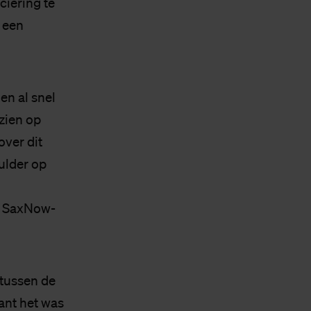
ciering te
n een
en al snel
zien op
over dit
Mulder op
e SaxNow-
 tussen de
want het was