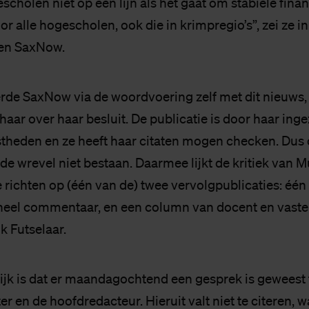
scholen niet op één lijn als het gaat om stabiele finan
r alle hogescholen, ook die in krimpregio’s”, zei ze i
en SaxNow.
de SaxNow via de woordvoering zelf met dit nieuws, 
aar over haar besluit. De publicatie is door haar inge
istheden en ze heeft haar citaten mogen checken. Dus 
de wrevel niet bestaan. Daarmee lijkt de kritiek van 
 richten op (één van de) twee vervolgpublicaties: één
neel commentaar, en een column van docent en vast
k Futselaar.
ijk is dat er maandagochtend een gesprek is geweest
er en de hoofdredacteur. Hieruit valt niet te citeren, 