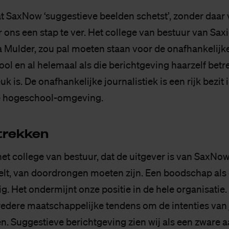
t SaxNow ‘suggestieve beelden schetst’, zonder daar v
 ons een stap te ver. Het college van bestuur van Saxi
a Mulder, zou pal moeten staan voor de onafhankelijke
l en al helemaal als die berichtgeving haarzelf betre
uk is. De onafhankelijke journalistiek is een rijk bezit 
 hogeschool-omgeving.
 trek­ken
het college van bestuur, dat de uitgever is van SaxNo
elt, van doordrongen moeten zijn. Een boodschap als 
ig. Het ondermijnt onze positie in de hele organisatie. E
redere maatschappelijke tendens om de intenties van j
ken. Suggestieve berichtgeving zien wij als een zware aa