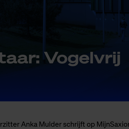
ar: Vo­gel­vrij
zitter Anka Mulder schrijft op MijnSaxion