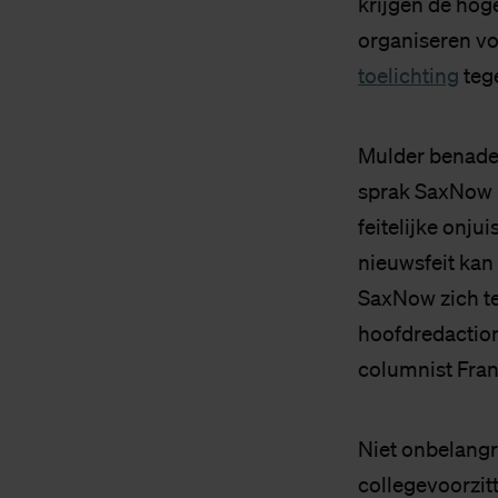
krijgen de hoge
organiseren voo
toelichting
teg
Mulder benader
sprak SaxNow h
feitelijke onju
nieuwsfeit kan 
SaxNow zich te
hoofdredactio
columnist Fran
Niet onbelangr
collegevoorzitt