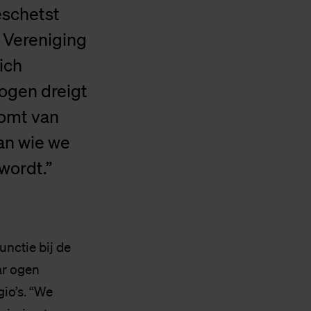
eschetst
e Vereniging
ich
 ogen dreigt
komt van
an wie we
wordt.”
nctie bij de
ar ogen
io’s. “We