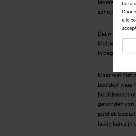
iedereen in ee
het af
schrijft, dat is 
Door o
alle co
accept
Dat mag iedere
Mulder de behoe
is begrijpelijk
Maar wat niet w
beelden’ waar h
hoofdredactio
gevonden van h
publiek besluit
lastig kan zijn