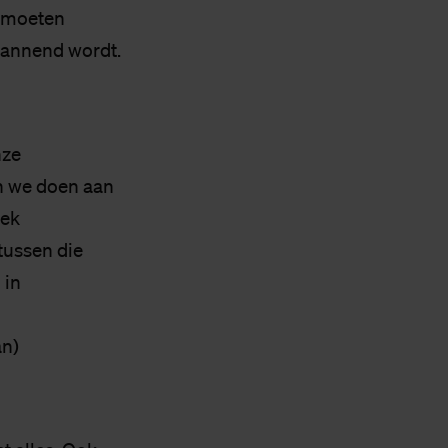
h moeten
pannend wordt.
nze
en we doen aan
iek
tussen die
 in
an)