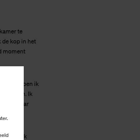
 kamer te
k de kop in het
oed moment
lansen. Toen ik
tje staan. Ik
Op een paar
ter.
eeld
uten blank