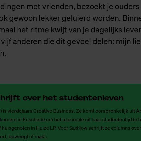
 dingen met vrienden, bezoekt je ouders
ook gewoon lekker geluierd worden. Binn
aal het ritme kwijt van je dagelijks leven
vijf anderen die dit gevoel delen: mijn lie
n.
rijft over het stu­den­ten­le­ven
) is vierdejaars Creative Business. Ze komt oorspronkelijk uit A
kamers in Enschede om het maximale uit haar studententijd te h
f huisgenoten in Huize LP. Voor SaxNow schrijft ze columns over
rt, beweegt of raakt.