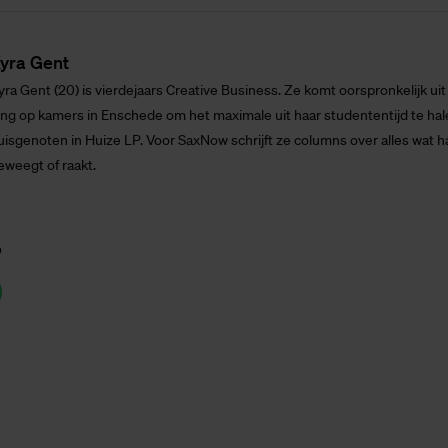
yra Gent
yra Gent (20) is vierdejaars Creative Business. Ze komt oorspronkelijk ui
ing op kamers in Enschede om het maximale uit haar studententijd te hal
uisgenoten in Huize LP. Voor SaxNow schrijft ze columns over alles wat h
eweegt of raakt.
p