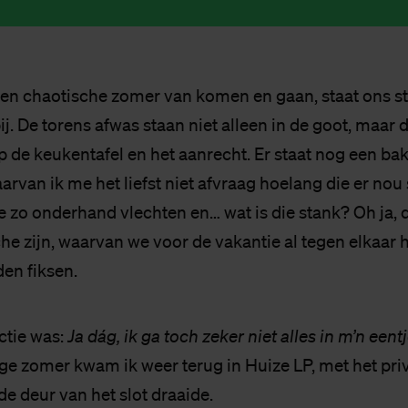
en chaotische zomer van komen en gaan, staat ons s
bij. De torens afwas staan niet alleen in de goot, maar
p de keukentafel en het aanrecht. Er staat nog een bak
van ik me het liefst niet afvraag hoelang die er nou s
je zo onderhand vlechten en… wat is die stank? Oh ja, d
he zijn, waarvan we voor de vakantie al tegen elkaar
den fiksen.
ctie was:
Ja dág, ik ga toch zeker niet alles in m’n een
ge zomer kwam ik weer terug in Huize LP, met het priv
de deur van het slot draaide.