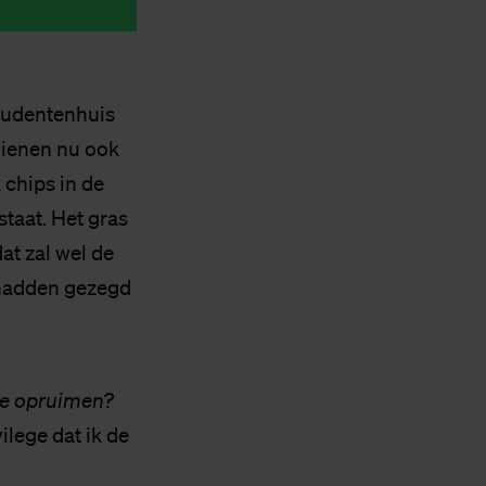
tudentenhuis
 dienen nu ook
 chips in de
taat. Het gras
at zal wel de
 hadden gezegd
tje opruimen?
ilege dat ik de