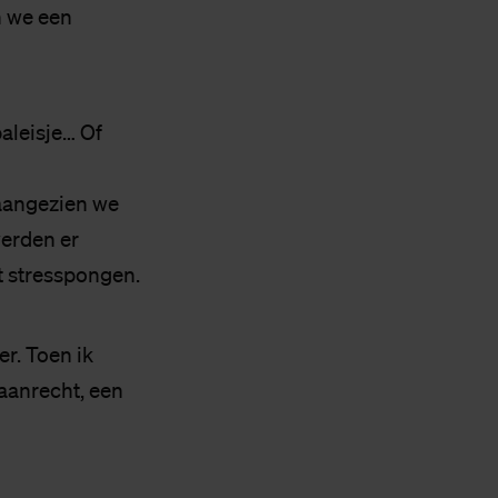
n we een
aleisje… Of
aangezien we
werden er
t stresspongen.
r. Toen ik
aanrecht, een