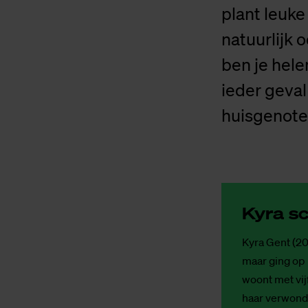
plant leuke
natuurlijk 
ben je helem
ieder geval 
huisgenote
Kyra sch
Kyra Gent (20
maar ging op 
woont met vij
haar verwonde