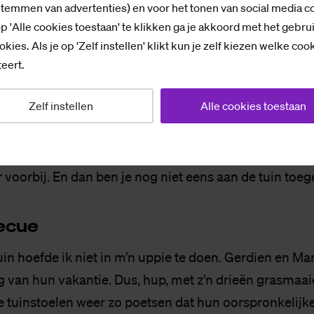
stemmen van advertenties) en voor het tonen van social media c
. Nee, dit kon zo niet langer.
p 'Alle cookies toestaan' te klikken ga je akkoord met het gebru
okies. Als je op 'Zelf instellen' klikt kun je zelf kiezen welke coo
g begon ik schoorvoetend aan de ergste puinhopen.
eert.
e borden, schaaltjes, glazen en pannen in de week zet
Zelf instellen
Alle cookies toestaan
ntstoppen. Stofzuigen en dweilen. Tussendoor ook n
elde me als Assepoester aan het werk, alleen dan zon
 haar dochters. Een beetje doorwerken, Kyra, want voor
 voorbij. En dan ben je nog niet eens aan de tuin to
e­cue
uin hoefde ik niet in m’n uppie te doen. Gerdien en Ma
g van hun vakantie. Dus, hup, met z’n drieën grasmaai
 tuinstoelen weer zo poetsen dat hun oorspronkelijke