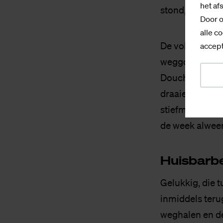
het af
stond, gaf ik op
Door o
alle co
De volgende da
accept
weggooien. All
Doucheputjes o
draaien. Ik vo
stiefmoeder en
de week alweer
Huis­bar­b
Gelukkig, die t
inmiddels teru
weghalen en de