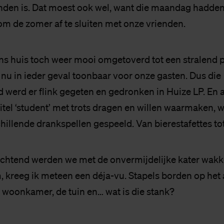
inden is. Dat moest ook wel, want die maandag hadde
m de zomer af te sluiten met onze vrienden.
ons huis toch weer mooi omgetoverd tot een stralend p
 nu in ieder geval toonbaar voor onze gasten. Dus die
erd er flink gegeten en gedronken in Huize LP. En 
itel ‘student’ met trots dragen en willen waarmaken, 
chillende drankspellen gespeeld. Van bierestafettes to
chtend werden we met de onvermijdelijke kater wakke
kreeg ik meteen een déja-vu. Stapels borden op het 
e woonkamer, de tuin en… wat is die stank?