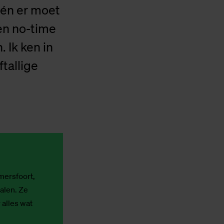
 én er moet
en no-time
. Ik ken in
ftallige
mersfoort,
alen. Ze
 alles wat