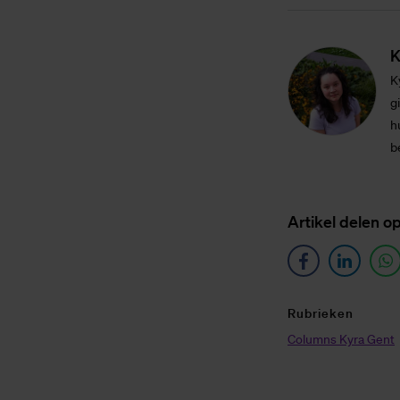
K
K
g
h
b
Ar­ti­kel de­len o
Ru­brie­ken
Columns Kyra Gent