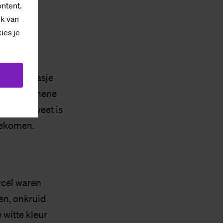
ontent.
ik van
kies je
 Chips
ten.
og een wasje
der die gemene
 je het weet is
egekomen.
rcel waren
en, onkruid
 witte kleur