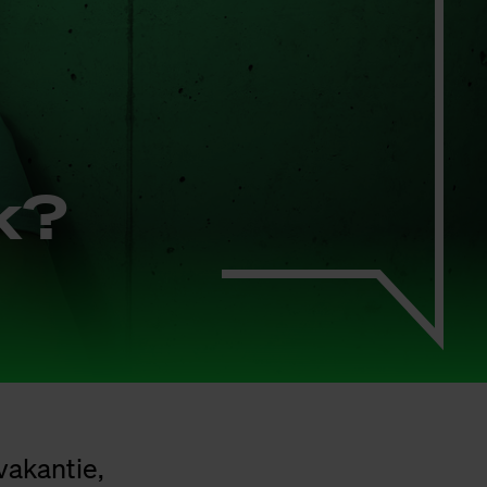
nk?
vakantie,