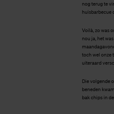
nog terug te v
huisbarbecue o
Voilà, zo was 
nou ja, het was
maandagavond w
toch wel onze t
uiteraard vers
Die volgende o
beneden kwam, 
bak chips in d