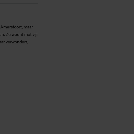
t Amersfoort, maar
en. Ze woont met vijf
aar verwondert,