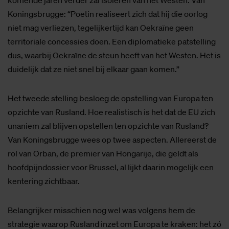
komende jaren verder zal isoleren van het Westen. Van
Koningsbrugge: “Poetin realiseert zich dat hij die oorlog
niet mag verliezen, tegelijkertijd kan Oekraïne geen
territoriale concessies doen. Een diplomatieke patstelling
dus, waarbij Oekraïne de steun heeft van het Westen. Het is
duidelijk dat ze niet snel bij elkaar gaan komen.”
Het tweede stelling besloeg de opstelling van Europa ten
opzichte van Rusland. Hoe realistisch is het dat de EU zich
unaniem zal blijven opstellen ten opzichte van Rusland?
Van Koningsbrugge wees op twee aspecten. Allereerst de
rol van Orban, de premier van Hongarije, die geldt als
hoofdpijndossier voor Brussel, al lijkt daarin mogelijk een
kentering zichtbaar.
Belangrijker misschien nog wel was volgens hem de
strategie waarop Rusland inzet om Europa te kraken: het zó