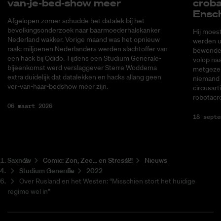
van-je-bed-show meer
cro­ba
En­sc
Afgelopen zomer schudde het datalek bij het
bevolkingsonderzoek naar baarmoederhalskanker
Hij moes
Nederland wakker. Vorige maand was het opnieuw
werden ui
raak: miljoenen Nederlanders werden slachtoffer van
bewonder
een hack bij Odido. Tijdens een Studium Generale-
volop naa
bijeenkomst werd verslaggever Sterre Woddema
metgezel
extra duidelijk dat datalekken en hacks allang geen
niemand 
ver-van-haar-bedshow meer zijn.
circusart
robotacr
06 maart 2026
18 septe
Saxnow
Co­mic: Zon, Zee... en Stress?!
Nieuws
Studium Generale
2022
Over Rusland en het Westen: “Misschien stort het huidige
regime wel in”