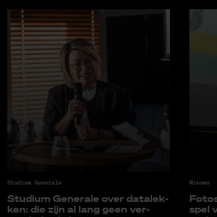
Studium Generale
Nieuws
Stu­di­um Ge­ne­ra­le over da­ta­lek­
Fo­to­
ken: die zijn al lang geen ver-
spel v