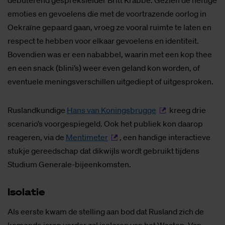
debuterend gespreksleider Britt Krabbe. Gezien de heftige
emoties en gevoelens die met de voortrazende oorlog in
Oekraïne gepaard gaan, vroeg ze vooral ruimte te laten en
respect te hebben voor elkaar gevoelens en identiteit.
Bovendien was er een nababbel, waarin met een kop thee
en een snack (blini’s) weer even geland kon worden, of
eventuele meningsverschillen uitgediept of uitgesproken.
Ruslandkundige
Hans van Koningsbrugge
kreeg drie
scenario’s voorgespiegeld. Ook het publiek kon daarop
reageren, via de
Mentimeter
, een handige interactieve
stukje gereedschap dat dikwijls wordt gebruikt tijdens
Studium Generale-bijeenkomsten.
Iso­la­tie
Als eerste kwam de stelling aan bod dat Rusland zich de