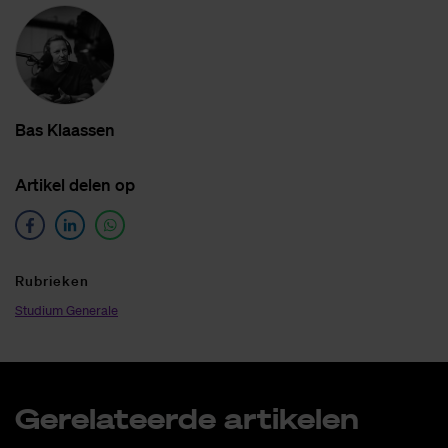
Bas Klaas­sen
Ar­ti­kel de­len op
Ru­brie­ken
Studium Generale
Ge­re­la­teer­de ar­ti­ke­len