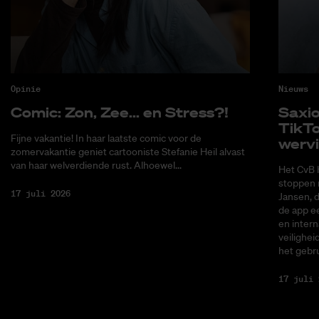
Opinie
Nieuws
Co­mic: Zon, Zee... en Stress?!
Saxi­
Tik­T
Fijne vakantie! In haar laatste comic voor de
wer­v
zomervakantie geniet cartooniste Stefanie Heil alvast
van haar welverdiende rust. Alhoewel...
Het CvB 
stoppen 
17 juli 2026
Jansen, 
de app ee
en intern
veilighei
het gebru
17 juli 