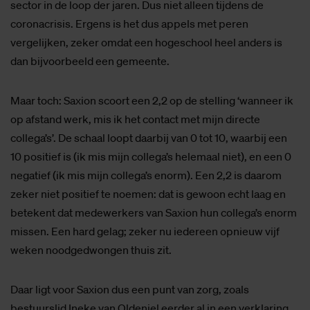
sector in de loop der jaren. Dus niet alleen tijdens de
coronacrisis. Ergens is het dus appels met peren
vergelijken, zeker omdat een hogeschool heel anders is
dan bijvoorbeeld een gemeente.
Maar toch: Saxion scoort een 2,2 op de stelling ‘wanneer ik
op afstand werk, mis ik het contact met mijn directe
collega’s’. De schaal loopt daarbij van 0 tot 10, waarbij een
10 positief is (ik mis mijn collega’s helemaal niet), en een 0
negatief (ik mis mijn collega’s enorm). Een 2,2 is daarom
zeker niet positief te noemen: dat is gewoon echt laag en
betekent dat medewerkers van Saxion hun collega’s enorm
missen. Een hard gelag; zeker nu iedereen opnieuw vijf
weken noodgedwongen thuis zit.
Daar ligt voor Saxion dus een punt van zorg, zoals
bestuurslid Ineke van Oldeniel eerder al in een verklaring