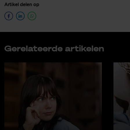
Ar­ti­kel de­len op
Ge­re­la­teer­de ar­ti­ke­len