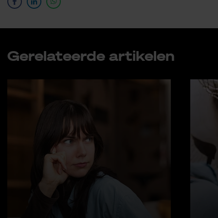
Ge­re­la­teer­de ar­ti­ke­len