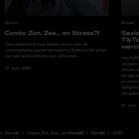
Opinie
Nieuws
Co­mic: Zon, Zee... en Stress?!
Saxi­
Tik­T
Fijne vakantie! In haar laatste comic voor de
wer­v
zomervakantie geniet cartooniste Stefanie Heil alvast
van haar welverdiende rust. Alhoewel...
Het CvB 
stoppen 
17 juli 2026
Jansen, 
de app ee
en intern
veilighei
het gebru
17 juli 
Saxnow
Co­mic: Zon, Zee... en Stress?!
Nieuws
2025