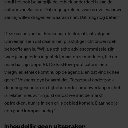
vindt het ook belangrijk dat ethiek onderdeel is van de
cultuur van Saxion: “Dat er gesprek en visie is over waar we
aan bij willen dragen en waaraan niet. Dat mag nog beter.”
Deze casus van het Blockchain-lectoraat laat volgens
Dorrestijn zien dat daar in het praktijkgericht onderzoek
behoefte aan is. “Wij als ethische adviescommissie zijn
twee jaar geleden ingesteld, maar onze middelen, tijd en
mandaat zijn beperkt. De SaxNow-publicatie is een
vliegwiel: ethiek komt nu op de agenda, en dat vind ik heel
goed.” Vossensteyn beaamt dat. Toegepast onderzoek
door hogescholen en bijbehorende samenwerkingen, het
is relatief nieuw. “En juist omdat we met de markt
optrekken, kun je in een grijs gebied komen. Daar heb je
een goed kompas nodig.”
In­hou­de­lijk geen uit­spra­ken