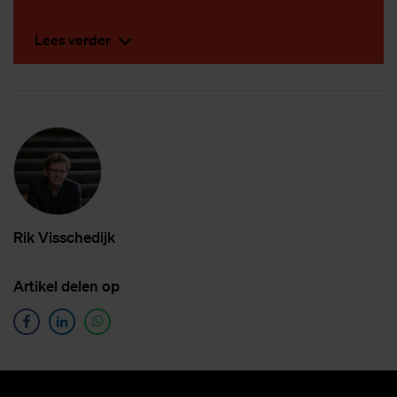
Lees verder
Rik Vis­sche­dijk
Ar­ti­kel de­len op