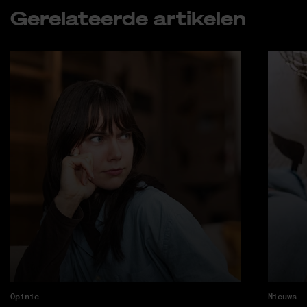
Ge­re­la­teer­de ar­ti­ke­len
Opinie
Nieuws