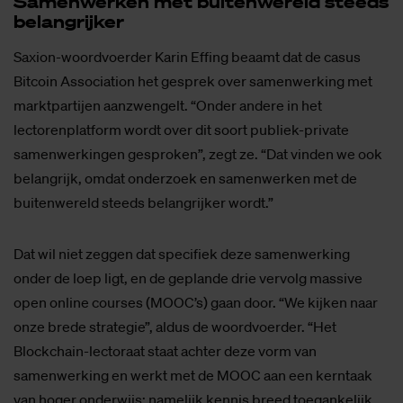
Sa­men­wer­ken met bui­ten­we­reld steeds
be­lang­rij­ker
Saxion-woordvoerder Karin Effing beaamt dat de casus
Bitcoin Association het gesprek over samenwerking met
marktpartijen aanzwengelt. “Onder andere in het
lectorenplatform wordt over dit soort publiek-private
samenwerkingen gesproken”, zegt ze. “Dat vinden we ook
belangrijk, omdat onderzoek en samenwerken met de
buitenwereld steeds belangrijker wordt.”
Dat wil niet zeggen dat specifiek deze samenwerking
onder de loep ligt, en de geplande drie vervolg massive
open online courses (MOOC’s) gaan door. “We kijken naar
onze brede strategie”, aldus de woordvoerder. “Het
Blockchain-lectoraat staat achter deze vorm van
samenwerking en werkt met de MOOC aan een kerntaak
van hoger onderwijs: namelijk kennis breed toegankelijk