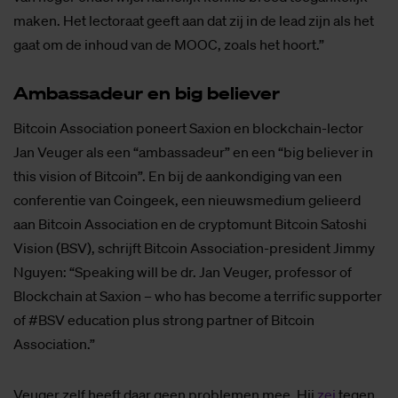
maken. Het lectoraat geeft aan dat zij in de lead zijn als het
gaat om de inhoud van de MOOC, zoals het hoort.”
Am­bas­sa­deur en big be­lie­ver
Bitcoin Association poneert Saxion en blockchain-lector
Jan Veuger als een “ambassadeur” en een “big believer in
this vision of Bitcoin”. En bij de aankondiging van een
conferentie van Coingeek, een nieuwsmedium gelieerd
aan Bitcoin Association en de cryptomunt Bitcoin Satoshi
Vision (BSV), schrijft Bitcoin Association-president Jimmy
Nguyen: “Speaking will be dr. Jan Veuger, professor of
Blockchain at Saxion – who has become a terrific supporter
of #BSV education plus strong partner of Bitcoin
Association.”
Veuger zelf heeft daar geen problemen mee. Hij
zei
tegen