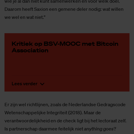
wie je al dan niet kunt samenwerken en voor welk doel.
Daarom heeft Saxion een gemene deler nodig: wat willen
we wel en wat niet.”
Kri­tiek op BSV-MOOC met Bit­coin
As­so­ci­a­ti­on
Lees verder
Er zijn wel richtlijnen, zoals de Nederlandse Gedragscode
Wetenschappelijke Integriteit (2018). Maar de
verantwoordelijkheid en de check ligt bij het lectoraat zelf.
Is partnerschap daarmee feitelijk niet
anything goes
?