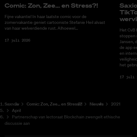
Co­mic: Zon, Zee... en Stress?!
Saxi­
Tik­T
Fijne vakantie! In haar laatste comic voor de
wer­v
zomervakantie geniet cartooniste Stefanie Heil alvast
van haar welverdiende rust. Alhoewel...
Het CvB 
stoppen 
17 juli 2026
Jansen, 
de app ee
en intern
veilighei
het gebru
17 juli 
Saxnow
Co­mic: Zon, Zee... en Stress?!
Nieuws
2021
April
Partnerschap van lectoraat Blockchain zwengelt ethische
discussie aan