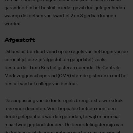
garandeert in het besluit in ieder geval drie gelegenheden
waarop de toetsen van kwartiel 2 en 3 gedaan kunnen
worden.
Af­ge­stoft
Dit besluit borduurt voort op de regels van het begin van de
coronatijd, die zijn ‘afgestoft en geüpdatet’, zoals
bestuurder Timo Kos het gisteren noemde. De Centrale
Medezeggenschapsraad (CMR) stemde gisteren in met het
besluit van het college van bestuur.
De aanpassing van de toetsregels brengt extra werkdruk
mee voor docenten. Voor bepaalde toetsen moet een
derde gelegenheid worden geboden, terwijl er normaal
maar twee gepland stonden. De beoordelingstermijn van
de toetsen gaat daarom omhoog van tien naar maximaal