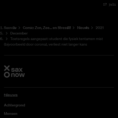
17 juli 
Saxnow
Co­mic: Zon, Zee... en Stress?!
Nieuws
2021
December
Toetsregels aangepast: student die fysiek tentamen mist
(bijvoorbeeld door corona), verliest niet langer kans
Nieuws
Achtergrond
Mensen