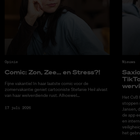
Opinie
Nieuws
Co­mic: Zon, Zee... en Stress?!
Saxi­
Tik­T
Fijne vakantie! In haar laatste comic voor de
wer­v
zomervakantie geniet cartooniste Stefanie Heil alvast
van haar welverdiende rust. Alhoewel...
Het CvB 
stoppen 
17 juli 2026
Jansen, 
de app ee
en intern
veilighei
het gebru