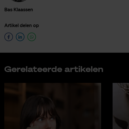
Bas Klaas­sen
Ar­ti­kel de­len op
Ge­re­la­teer­de ar­ti­ke­len