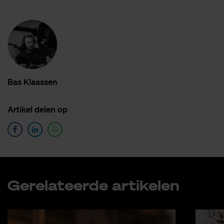
Bas Klaas­sen
Ar­ti­kel de­len op
Ge­re­la­teer­de ar­ti­ke­len