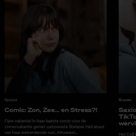
Opinie
Nieuws
Co­mic: Zon, Zee... en Stress?!
Saxi­
Tik­T
Fijne vakantie! In haar laatste comic voor de
wer­v
zomervakantie geniet cartooniste Stefanie Heil alvast
van haar welverdiende rust. Alhoewel...
Het CvB 