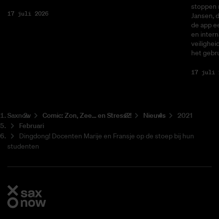
stoppen 
17 juli 2026
Jansen, 
de app ee
en intern
veilighei
het gebru
17 juli 
Saxnow
Co­mic: Zon, Zee... en Stress?!
Nieuws
2021
Februari
Dingdong! Docenten Marije en Fransje op de stoep bij hun
studenten