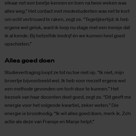
elkaar net een beetje kennen en toen na twee weken was
alles weg.” Het contact met medestudenten was net te kort
om echt vertrouwd te raken, zegt ze. “Tegelijkertijd: ik heb
ergens wel geluk, want ik loop nu stage met een meisje dat
ik al kende. Bij hetzelfde bedrijf én we kunnen heel goed
opschieten.”
Al­les goed doen
Studievertraging loopt ze tot nu toe niet op. “Ik niet, mijn
broertje bijvoorbeeld wel. Ik heb voor mezelf ergens wel
een methode gevonden om toch door te kunnen.” Het
bezoek van haar docenten doet goed, zegt ze. “Dit geeft me
energie voor het volgende kwartiel, zeker weten.” Die
energie is broodnodig. “Ik wil alles goed doen, merk ik. Zo’n
actie als deze van Fransje en Marije helpt.”