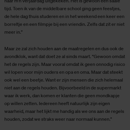
naar m’n verjaardag uitgekeken. Het is gewoon een saaie
tijd. Toen ik van de middelbare school ging geen feestjes,
de hele dag thuis studeren en in het weekend een keer een
borreltje en een filmpje bij een vriendin. Zelfs dat zit er niet
meer in.”
Maar ze zal zich houden aan de maatregelen en dus ook de
avondklok, want dat doet ze al sinds maart. “Gewoon omdat
het de regels zijn. Maar vooral omdat ik geen onnodig risico
wil lopen voor mijn ouders en opa en oma. Maar dat steekt
ook wel een beetje. Want er zijn mensen die zich helemaal
niet aan de regels houden. Bijvoorbeeld in de supermarkt
waar ik werk, dan komen er klanten die geen mondkapje
op willen zetten. Iedereen heeft natuurlijk zijn eigen
waarheid, maar het lijkt me handig als we ons aan de regels
houden, zodat we straks weer naar normaal kunnen.”