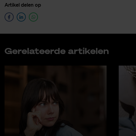
Ar­ti­kel de­len op
Ge­re­la­teer­de ar­ti­ke­len