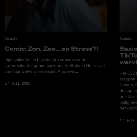
Opinie
Nieuws
Co­mic: Zon, Zee... en Stress?!
Saxi­
Tik­T
Fijne vakantie! In haar laatste comic voor de
wer­v
zomervakantie geniet cartooniste Stefanie Heil alvast
van haar welverdiende rust. Alhoewel...
Het CvB 
stoppen 
17 juli 2026
Jansen, 
de app ee
en intern
veilighei
het gebru
17 juli 