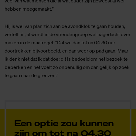
veel van wat mensen die al wat ouder zijn geweest al wel
hebben meegemaakt.”
Hij is wel van plan zich aan de avondklok te gaan houden,
vertelt hij, al wordt in de vriendengroep wel nagedacht over
mazen in de maatregel. “Dat we dan tot na 04.30 uur
doortrekken bijvoorbeeld, en dan weer op pad gaan. Maar
ik denk niet dat ik dat doe; dit is bedoeld om het bezoek te
beperken en het voelt zo onbenullig om dan gelijk op zoek
te gaan naar de grenzen.”
Een optie zou kunnen
zijn om tot na 04.30