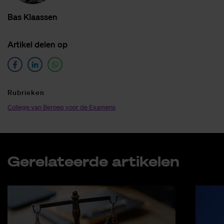
Bas Klaas­sen
Ar­ti­kel de­len op
Ru­brie­ken
College van Beroep voor de Examens
Ge­re­la­teer­de ar­ti­ke­len