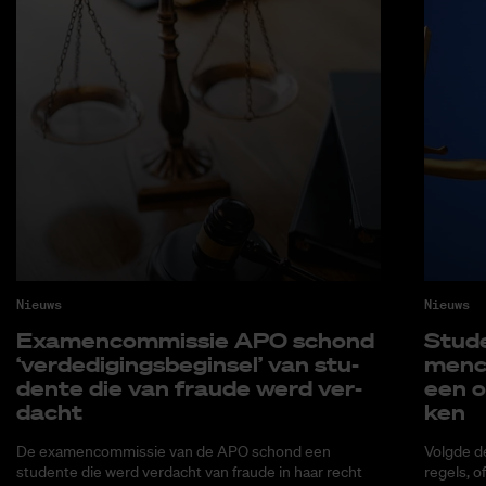
Nieuws
Nieuws
Exa­men­com­mis­sie APO schond
Stu­d
‘ver­de­di­gings­be­gin­sel’ van stu­
men­c
den­te die van frau­de werd ver­
een o
dacht
ken
De examencommissie van de APO schond een
Volgde d
studente die werd verdacht van fraude in haar recht
regels, o