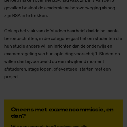
Beroep maken over het BSA had vaak zin: in 7 van de 13
gevallen besloot de academie na heroverweging alsnog
zijn BSA in te trekken.
Ook op het vlak van de ‘studeerbaarheid’ daalde het aantal
beroepschriften; in die categorie gaat het om studenten die
hun studie anders willen inrichten dan de onderwijs en
examenregeling van hun opleiding voorschrijft. Studenten
willen dan bijvoorbeeld op een afwijkend moment
afstuderen, stage lopen, of eventueel starten met een
project.
On­eens met exa­men­com­mis­sie, en
dan?
Wie een verzoek heeft gedaan aan zijn