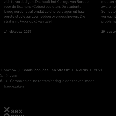
zich te verdedigen. Dat heeft het College van Beroep
moeten m
voor de Examens (Cobex) besloten. De studente
zware he
kreeg eerder straf omdat ze drie verslagen uit haar
Semester
eerste studiejaar zou hebben overgeschreven. Die
verwacht
straf is nu (voorlopig) van tafel.
problema
14 oktober 2025
29 septe
Saxnow
Co­mic: Zon, Zee... en Stress?!
Nieuws
2021
Juni
Corona en online tentaminering leiden tot veel meer
fraudezaken