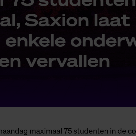
aal, Saxi­on laat
n­ke­le on­der­w
­ten ver­val­len
aandag maximaal 75 studenten in de co