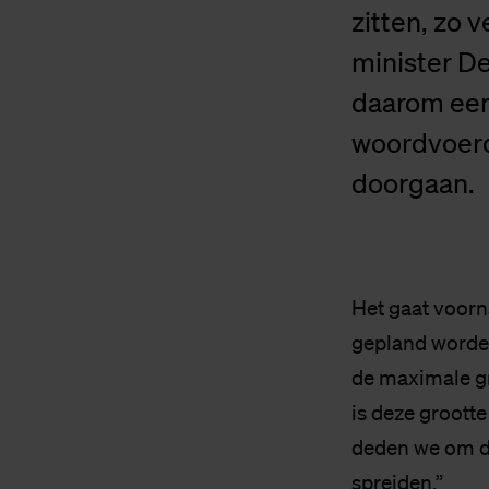
zitten, zo 
minister De
daarom een 
woordvoerd
doorgaan.
Het gaat voorn
gepland worden
de maximale gr
is deze grootte
deden we om d
spreiden.”