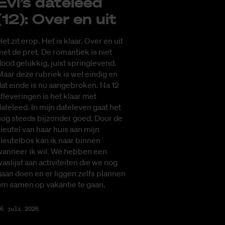
Evi’s da­te­leed
(12): Over en uit
et zit erop. Het is klaar. Over en uit
et de pret. De romantiek is niet
ood gelukkig, juist springlevend.
aar deze rubriek is wel eindig en
at einde is nu aangebroken. Na 12
fleveringen is het klaar met
ateleed. In mijn dateleven gaat het
nog steeds bijzonder goed. Door de
leutel van haar huis aan mijn
leutelbos kan ik naar binnen
wanneer ik wil. We hebben een
aslijst aan activiteiten die we nog
aan doen en er liggen zelfs plannen
om samen op vakantie te gaan.
6 juli 2026