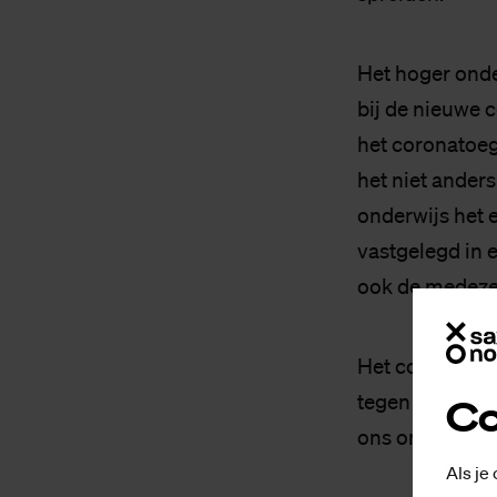
Het hoger ond
bij de nieuwe 
het coronatoega
het niet anders
onderwijs het e
vastgelegd in 
ook de medezeg
Het coronatoeg
tegen SaxNow. 
Co
ons onderwijs.
Als je