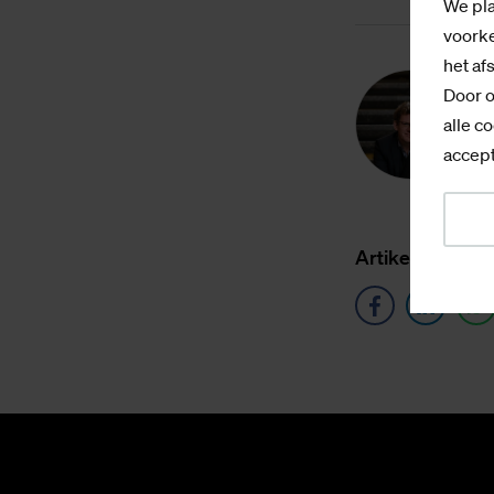
We pla
voorke
het af
Door o
R
alle co
accept
Ar­ti­kel de­len o