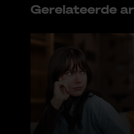
Ge­re­la­teer­de ar­