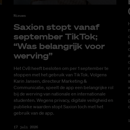
Nieuws
H
Saxi­on stopt van­af
m
sep­tem­ber Tik­Tok;
d
M
“Was be­lang­rijk voor
d
wer­ving”
a
d
Het CvB heeft besloten om per 1 september te
s
stoppen met het gebruik van TikTok. Volgens
s
Karin Jansen, directeur Marketing &
Communicatie, speelt de app een belangrijke rol
w
bij de werving van nationale en internationale
g
studenten. Wegens privacy, digitale veiligheid en
publieke waarden stopt Saxion toch met het
gebruik van de app.
1
17 juli 2026