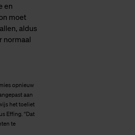
e en
ion moet
allen, aldus
r normaal
emies opnieuw
aangepast aan
js het toeliet
us Effing. “Dat
ten te