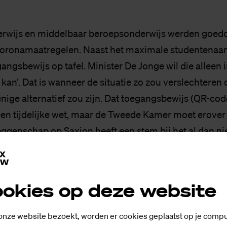
erwijs en middelbaar beroepsonderwijs werden goed
coronamaatregelen. Naast het maximale studentenaant
ngsbewijs op tafel. Minister De Jonge wil die alleen i
 kan’. Dat is wanneer de situatie zo zou verslechteren 
nige alternatief zou zijn. Dat toegangsbewijs (QR-code
een tijdelijke wet, maar de Tweede Kamer moet erove
genschap op Saxion heeft een stem bij het al dan nie
angsbewijs is voor Saxion ‘niet wenselijk’,
vertelde
Ef
“Toegankelijkheid is een van de belangrijkste voorw
okies op deze website
”
 onze website bezoekt, worden er cookies geplaatst op je compu