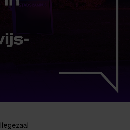
ijs­
llegezaal