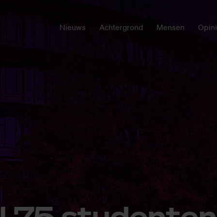
Nieuws
Achtergrond
Mensen
Opin
 75 stu­den­ten