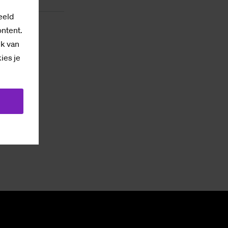
eeld
ontent.
ik van
kies je