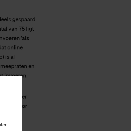
deels gespaard
al van 75 ligt
nvoeren ‘als
dat online
) is al
r meepraten en
t invoeren.
fing eerder
aarden voor
ter.