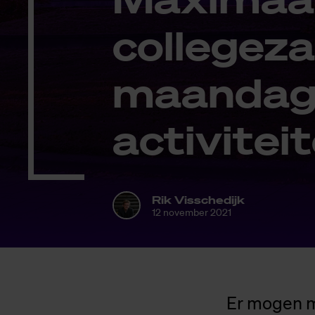
col­le­ge­z
maan­dag e
ac­ti­vi­tei
Rik Visschedijk
12 november 2021
Er mogen m