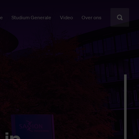
ie
Studium Generale
Video
Over ons
 in