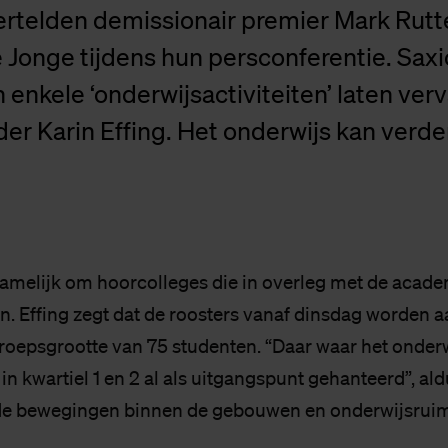
vertelden demissionair premier Mark Rutt
 Jonge tijdens hun persconferentie. Sax
enkele ‘onderwijsactiviteiten’ laten verv
er Karin Effing. Het onderwijs kan verde
amelijk om hoorcolleges die in overleg met de acad
. Effing zegt dat de roosters vanaf dinsdag worden 
oepsgrootte van 75 studenten. “Daar waar het onderwi
 in kwartiel 1 en 2 al als uitgangspunt gehanteerd”, ald
e bewegingen binnen de gebouwen en onderwijsruim