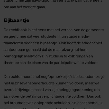
student met zijn havo-dipolma een ‘startkwalificatie’ heeft
om aan het werk te gaan.
Bij­baan­tje
De rechtbank is het eens met het verhaal van de gemeente
en geeft mee dat veel studenten hun studie mede-
financieren door een bijbaantje. Ook heeft de student niet
aantoonbaar gemaakt dat de mantelzorg het hem
onmogelijk maakt om zijn studie in te volbrengen en
daarmee aan de eisen van de participatiewet te voldoen.
De rechter noemt het nog ‘opmerkelijk’ dat de student zegt
niet in z’n levensonderhoud te kunnen voldoen, maar wel
overschrijvingen maakt van zijn beleggingsrekening om
aan lopende betalingsverplichtingen te voldoen. Dus ook
het argument van oplopende schulden is niet aannemelijk