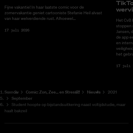
Tik­T
Fijne vakantie! In haar laatste comic voor de
wer­v
zomervakantie geniet cartooniste Stefanie Heil alvast
van haar welverdiende rust. Alhoewel...
Het CvB 
stoppen 
17 juli 2026
Jansen, 
de app ee
en intern
veilighei
het gebru
17 juli 
Saxnow
Co­mic: Zon, Zee... en Stress?!
Nieuws
2021
September
Student hoopte op bijstandsuitkering naast voltijdstudie, maar
haalt bakzeil