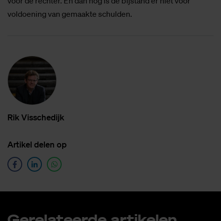
voor de rechter. En dan nog is de bijstand er niet voor
voldoening van gemaakte schulden.
Rik Vis­sche­dijk
Ar­ti­kel de­len op
Ge­re­la­teer­de ar­ti­ke­len