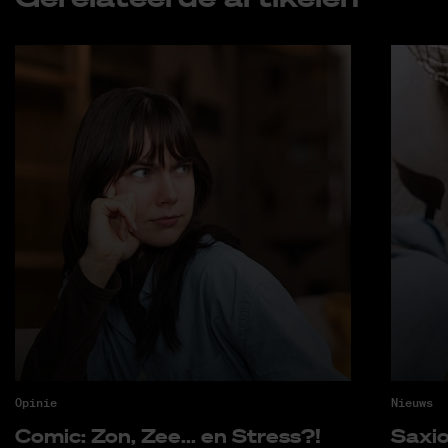
Opinie
Nieuws
Co­mic: Zon, Zee... en Stress?!
Saxi­