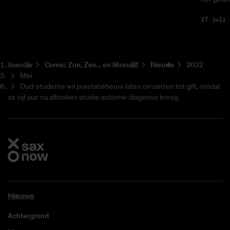
17 juli 
Saxnow
Co­mic: Zon, Zee... en Stress?!
Nieuws
2022
Mei
Oud-studente wil prestatiebeurs laten omzetten tot gift, omdat
ze vijf jaar na afbreken studie autisme-diagnose kreeg
Nieuws
Achtergrond