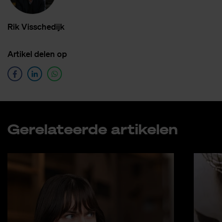
Rik Vis­sche­dijk
Ar­ti­kel de­len op
Ge­re­la­teer­de ar­ti­ke­len