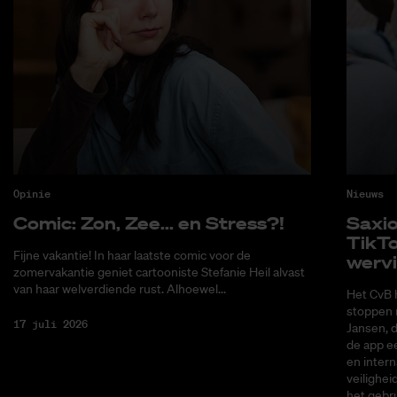
Opinie
Nieuws
Co­mic: Zon, Zee... en Stress?!
Saxi­
Tik­T
Fijne vakantie! In haar laatste comic voor de
wer­v
zomervakantie geniet cartooniste Stefanie Heil alvast
van haar welverdiende rust. Alhoewel...
Het CvB 
stoppen 
17 juli 2026
Jansen, 
de app ee
en intern
veilighei
het gebru