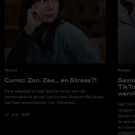
Opinie
Nieuws
Co­mic: Zon, Zee... en Stress?!
Saxi­
Tik­T
Fijne vakantie! In haar laatste comic voor de
wer­v
zomervakantie geniet cartooniste Stefanie Heil alvast
van haar welverdiende rust. Alhoewel...
Het CvB 
stoppen 
17 juli 2026
Jansen, 
de app ee
en intern
veilighei