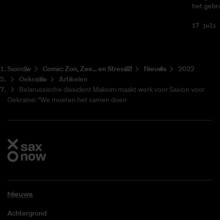
het gebru
17 juli 
Saxnow
Co­mic: Zon, Zee... en Stress?!
Nieuws
2022
Oekraïne
Artikelen
Belarussische dissident Maksim maakt werk voor Saxion voor
Oekraïne: “We moeten het samen doen
Nieuws
Achtergrond