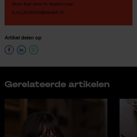
doen kan door te mailen naar
b.m.j.krabbe@saxion.nl
Ar­ti­kel de­len op
Ge­re­la­teer­de ar­ti­ke­len